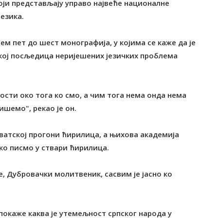
који представљају управо највеће националне
језика.
ем пет до шест монографија, у којима се каже да је
ској посљедица неријешених језичких проблема
ности око тога ко смо, а чим тога нема онда нема
ишемо", рекао је он.
рватској прогони ћирилица, а њихова академија
ско писмо у ствари ћирилица.
, Дубровачки молитвеник, сасвим је јасно ко
покаже каква је утемељност српског народа у