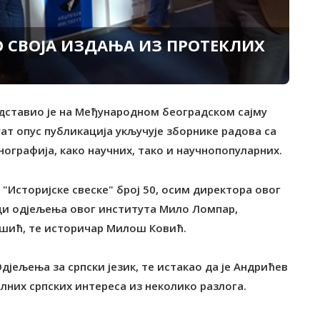
 СВОЈА ИЗДАЊА ИЗ ПРОТЕКЛИХ
едставиo је на Међународном београдском сајму
ат опус публикација укључује зборнике радова са
нографија, како научних, тако и научнопопуларних.
"Историјске свеске" број 50, осим директора овог
ци одјељења овог института Мило Ломпар,
шић, те историчар Милош Ковић.
јељења за српски језик, те истакао да је Андрићев
лних српских интереса из неколико разлога.