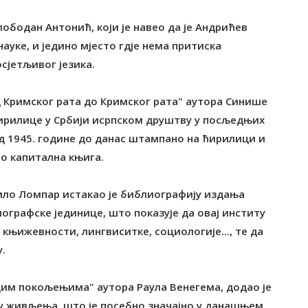
ободан Антонић, који је навео да је Андрићев
ауке, и једино мјесто гдје нема притиска
сјетљивог језика.
д Кримског рата до Кримског рата" аутора Синише
ћирилице у Србији исрпском друштву у посљедњих
од 1945. године до данас штампано на ћирилици и
то капитална књига.
ло Ломпар истакао је библиографију издања
графске јединице, што показује да овај институ
 књижевности, лингвиситке, социологије..., те да
.
им покољењима" аутора Раула Венегема, додао је
ћу живљења, што је посебно значајно у данашњем