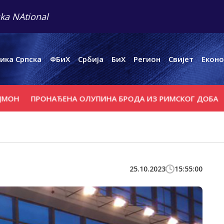
ka NAtional
ика Српска
ФБиХ
Србија
БиХ
Регион
Свијет
Еконо
РОНАЂЕНА ОЛУПИНА БРОДА ИЗ РИМСКОГ ДОБА
"ЉЕТО 
25.10.2023
15:55:00