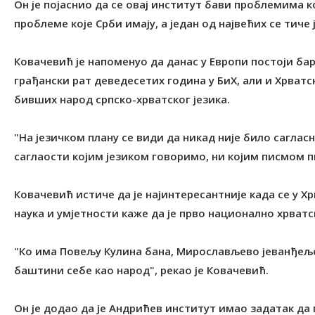
Он је појаснио да се овај институт бави проблемима 
проблеме које Срби имају, а један од највећих се тиче 
Ковачевић је напоменуо да данас у Европи постоји бар
грађански рат деведесетих година у БиХ, али и Хрват
бивших народ српско-хрватског језика.
"На језичком плану се види да никад није било саглас
саглаости којим језиком говоримо, ни којим писмом п
Ковачевић истиче да је најинтересантније када се у Х
наука и умјетности каже да је прво национално хрват
"Ко има Повељу Кулина бана, Мирослављево јеванђеље
баштини себе као народ", рекао је Ковачевић.
Он је додао да је Андрићев институт имао задатак да 