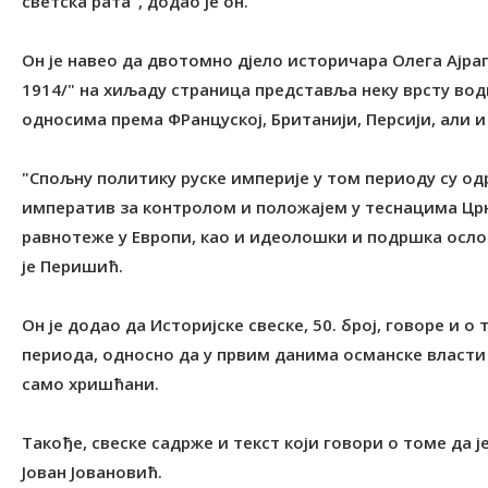
светска рата", додао је он.
Он је навео да двотомно дјело историчара Олега Ајра
1914/" на хиљаду страница представља неку врсту вод
односима према ФРанцуској, Британији, Персији, али и
"Спољну политику руске империје у том периоду су о
императив за контролом и положајем у теснацима Цр
равнотеже у Европи, као и идеолошки и подршка осл
је Перишић.
Он је додао да Историјске свеске, 50. број, говоре и
периода, односно да у првим данима османске власти 
само хришћани.
Такође, свеске садрже и текст који говори о томе да 
Јован Јовановић.