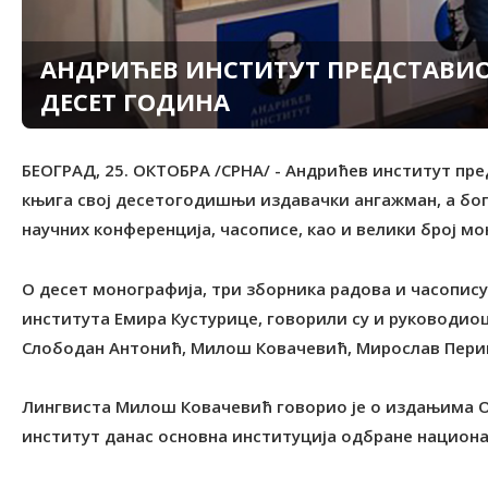
АНДРИЋЕВ ИНСТИТУТ ПРЕДСТАВИО
ДЕСЕТ ГОДИНА
БЕОГРАД, 25. ОКТОБРА /СРНА/ - Андрићев институт пр
књига свој десетогодишњи издавачки ангажман, а бог
научних конференција, часописе, као и велики број мо
О десет монографија, три зборника радова и часопису 
института Емира Кустурице, говорили су и руководио
Слободан Антонић, Милош Ковачевић, Мирослав Пери
Лингвиста Милош Ковачевић говорио је о издањима Од
институт данас основна институција одбране национа