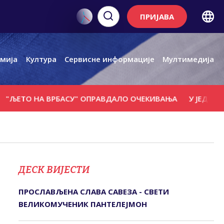
ПРИЈАВА
мија
Култура
Сервисне информације
Мултимедија
НА ВРБАСУ" ОПРАВДАЛО ОЧЕКИВАЊА
У ЈЕДНОМ ДАНУ И
ДЕСК ВИЈЕСТИ
ПРОСЛАВЉЕНА СЛАВА САВЕЗА - СВЕТИ
ВЕЛИКОМУЧЕНИК ПАНТЕЛЕЈМОН