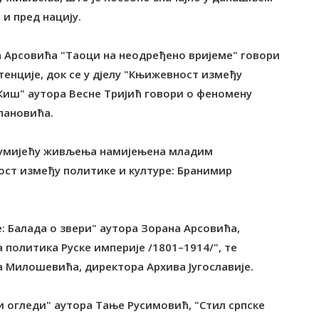
 и пред нацију.
а Арсовића "Таоци на неодређено вријеме" говори
тенције, док се у дјелу "Књижевност између
Киш" аутора Весне Тријић говори о феномену
пановића.
 умијећу живљења намијењена младим
ост између политике и културе: Бранимир
 Балада о звери" аутора Зорана Арсовића,
политика Руске империје /1801–1914/", те
 Милошевића, директора Архива Југославије.
 огледи" аутора Тање Русимовић, "Стил српске