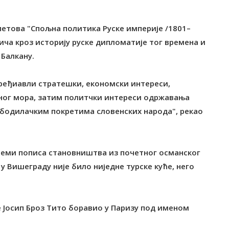
петова "Спољна политика Руске империје /1801–
ича кроз историју руске дипломатије тог времена и
 Балкану.
дређиавли стратешки, економски интереси,
ног мора, затим политчки интереси одржавања
ободилачким покретима словенских народа", рекао
 о теми пописа становништва из почетног османског
у Вишеграду није било ниједне турске куће, него
је Јосип Броз Тито боравио у Паризу под именом