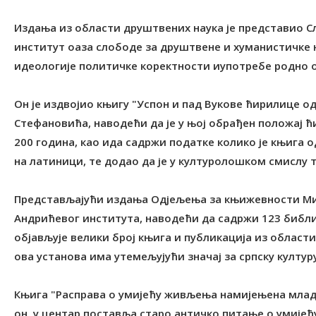
Издања из области друштвених наука је представио Сл
институт оаза слободе за друштвене и хуманистичке н
идеологије политичке коректности иупотребе родно о
Он је издвојио књигу "Успон и пад Вукове ћирилице о
Стефановића, наводећи да је у њој обрађен положај 
200 година, као ида садржи податке колико је књига 
на латиници, те додао да је у културолошком смислу 
Представљајући издања Одјељења за књижевности Ми
Андрићевог института, наводећи да садржи 123 библио
објављује велики број књига и публикација из области
ова установа има утемељујући значај за српску културу
Књига "Расправа о умијећу живљења намијењена млад
он, у центар поставља старо античко питање о умије