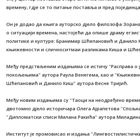
времену, гдје се то питање поставља и пред појединца
Он је додао да књига ауторско дјело филозофа Зоран
о ситуацији времена, настојећи да опише драму егзис
политике и културе: Бранимир Шћепановић и Данило 
књижевности и сличноситмаи разликама Киша и Шће
Међу предствљеним издањима се истичу "Расправа о
покољењима" аутора Раула Венегема, као и "Књижевн
Шћепановић и Данило Киш" аутора Весне Тријић.
Међу новим издањима су "Таоци на неодређено време:
двотомно дјело историчара Олега Ајрапетова "Спољна 
"Дипломатски списи Милана Ракића" аутора Миладина
Институт је промовисао и издања "Лингвостилистички