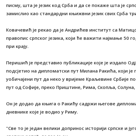
писму, шта је језик код Срба и да се покаже шта је срп
замислио као стандардни књижвни језик свих Срба триј
Ковачевић је рекао да је Андрићев институт са Мати
правопис српског језика, који ће важити најмање 50 го
при крају.
Перишић је представио публикације које је издало Од
подсјетио на дипломатски пут Милана Ракића, који је 
уобичајени пут да неко у вријеме Краљевине Србије п
пут од Софије, преко Приштине, Рима, Скопља, Солуна,
Он је додао да књига о Ракићу садржи његове диплома
дневнике које је водио у Риму.
"Све то је један велики допринос историји српске и ј