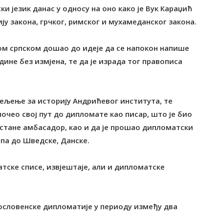
ски језик данас у односу на оно како је Вук Караџић
у закона, грчког, римског и мухамеданског закона.
цом српском дошао до идеје да се напокон напише
дине без измјена, те да је израда тог правописа
јељење за историју Андрићевог института, те
почео свој пут до дипломате као писар, што је био
остане амбасадор, као и да је прошао дипломатски
 па до Шведске, Данске.
тске списе, извјештаје, али и дипломатске
угословенске дипломатије у периоду између два