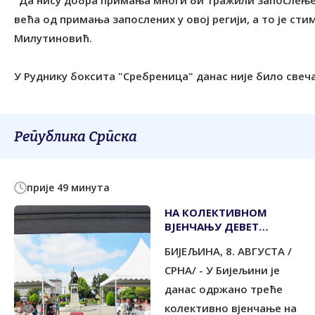
"Да нису добра примања многи би тражили запослење
већа од примања запослених у овој регији, а то је стим
Милутиновић.
У Руднику боксита "Сребреница" данас није било свеч
Република Српска
прије 49 минута
НА КОЛЕКТИВНОМ
ВЈЕНЧАЊУ ДЕВЕТ
ПАРОВА
БИЈЕЉИНА, 8. АВГУСТА /
СРНА/ - У Бијељини је
данас одржано треће
колективно вјенчање на