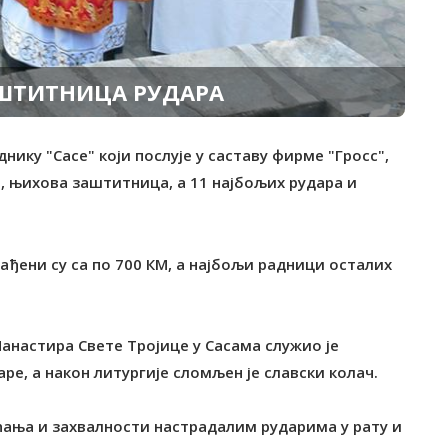
АШТИТНИЦА РУДАРА
нику "Сасе" који послује у саставу фирме "Гросс",
, њихова заштитница, а 11 најбољих рудара и
ађени су са по 700 КМ, а најбољи радници осталих
анастира Свете Тројице у Сасама служио је
е, а након литургије сломљен је славски колач.
јећања и захвалности настрадалим рударима у рату и