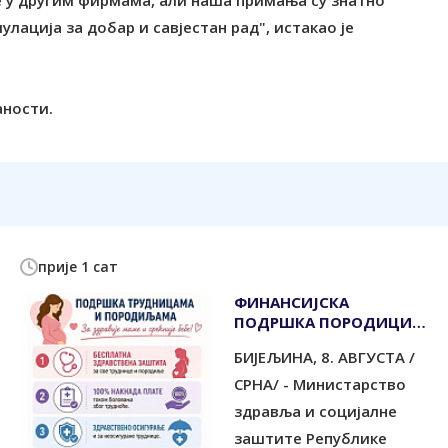
 у другим фирмама, али наша примања су знатно
улација за добар и савјестан рад", истакао је
аности.
прије 1 сат
ФИНАНСИЈСКА
ПОДРШКА ПОРОДИЦИ И
РАЂАЊУ
БИЈЕЉИНА, 8. АВГУСТА /
СРНА/ - Министарство
здравља и социјалне
заштите Републике