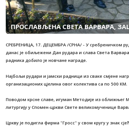
ПРОСЛАВЉЕНА СВЕТА ВАРВАРА, З
СРЕБРЕНИЦА, 17. ДЕЦЕМБРА /СРНА/ - У сребреничком руд
данас је обиљежени Дан рудара и слава Света Варвара
радника добило је новчане награде.
Најбољи рудари и јамски радници из сваке смјене нагр
организационих цјелина овог колектива са по 500 КМ.
Поводом крсне славе, игуман Методије из оближњег М
литургију у Спомен-цркви Свете великомученице Варвар
Цркву је подигла фирма "Гросс" у свом кругу у знак с