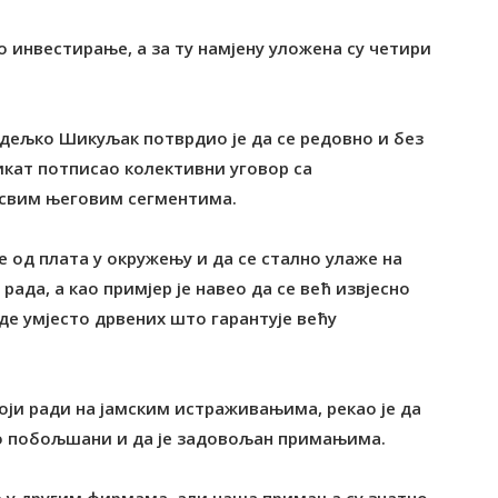
о инвестирање, а за ту намјену уложена су четири
дељко Шикуљак потврдио је да се редовно и без
икат потписао колективни уговор са
 свим његовим сегментима.
е од плата у окружењу и да се стално улаже на
да, а као примјер је навео да се већ извјесно
де умјесто дрвених што гарантује већу
оји ради на јамским истраживањима, рекао је да
тно побољшани и да је задовољан примањима.