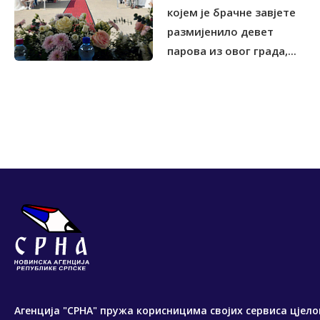
којем је брачне завјете
размијенило девет
парова из овог града,...
Агенција "СРНА" пружа корисницима својих сервиса цјело