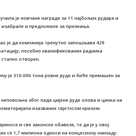
учила је новчане награде за 11 најбољих рудара и
м изабрале и предложиле за признања.
ао је да компанија тренутно запошљава 429
плоатацију, посебно квалификованих радника
а стално отворен.
ну је 310.000 тона ровне руде и биће премашен за
 неповољна због пада цијене руде олова и цинка на
роматеријала изазваних свјетксом кризом.
риносе и све законске обавезе, те да је у овој
их се 1,7 милиона односи на концесиону накнаду.