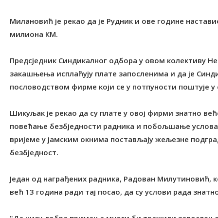
Милановић је рекао да је Рудник и ове године настави
милиона КМ.
Предсједник Синдикалног одбора у овом колективу Не
закашњења исплаћују плате запосленима и да је Синд
пословодством фирме који се у потпуности поштује у
Шикуљак је рекао да су плате у овој фирми знатно већ
повећање безбједности радника и побољшање услова ра
вријеме у јамским окнима постављају жељезне подгра
безбједност.
Један од награђених радника, Радован Милутиновић, к
већ 13 година ради тај посао, да су услови рада зна