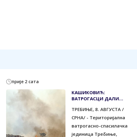
прије 2 сата
КАШИКОВИЋ:
ВАТРОГАСЦИ ДАЛИ
СВОЈ МАКСИМУМ ДА
ТРЕБИЊЕ, 8. АВГУСТА /
ЗАШТИТЕ СВЕ
СРНА/ - Tериторијална
ватрогасно-спасилачка
јединица Tребиње,