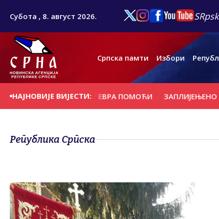
SRpsk
Субота , 8. август 2026.
Српска памти
Избори
Републ
НАЈНОВИЈЕ ВИЈЕСТИ:
ЕБНЕ МИЛИЈАРДЕ ЕВРА ПОМОЋИ
ЗАПЛИЈЕЊЕНО 38 КИЛ
Република Српска