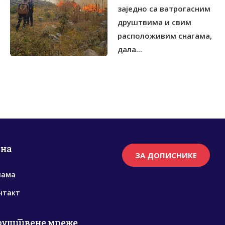
заједно са ватрогасним
друштвима и свим
расположивим снагама,
дала...
рна
ЗА ДОПИСНИКЕ
нама
нтакт
руштвене мреже