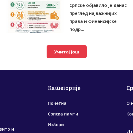
Српске објавило је данас
преглед најважнијих
права и финансијске
подр...
Учитај још
Категорије
С
Почетна
О 
Српска памти
Ко
Избори
вито и
Д