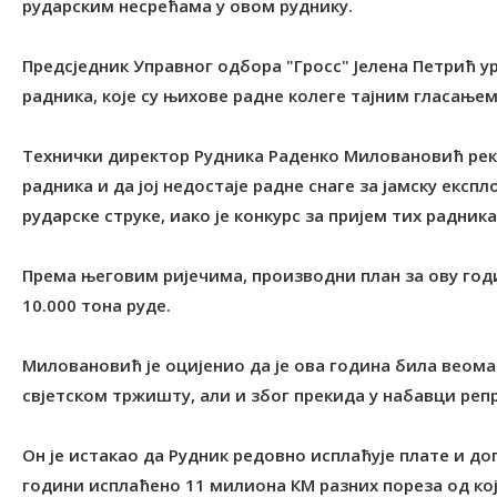
рударским несрећама у овом руднику.
Предсједник Управног одбора "Гросс" Јелена Петрић ур
радника, које су њихове радне колеге тајним гласање
Технички директор Рудника Раденко Миловановић рек
радника и да јој недостаје радне снаге за јамску екс
рударске струке, иако је конкурс за пријем тих радник
Према његовим ријечима, производни план за ову годи
10.000 тона руде.
Миловановић је оцијенио да је ова година била веома
свјетском тржишту, али и због прекида у набавци реп
Он је истакао да Рудник редовно исплаћује плате и доп
години исплаћено 11 милиона КМ разних пореза од кој