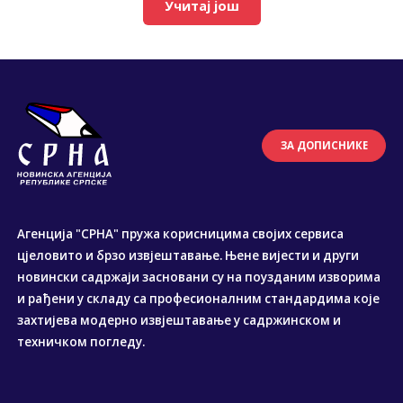
Учитај још
ЗА ДОПИСНИКЕ
Агенција "СРНА" пружа корисницима својих сервиса
цјеловито и брзо извјештавање. Њене вијести и други
новински садржаји засновани су на поузданим изворима
и рађени у складу са професионалним стандардима које
захтијева модерно извјештавање у садржинском и
техничком погледу.