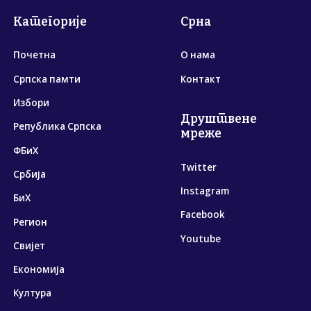
Категорије
Срна
Почетна
О нама
Српска памти
Контакт
Избори
Друштвене
Република Српска
мреже
ФБиХ
Twitter
Србија
Instagram
БиХ
Facebook
Регион
Youtube
Свијет
Економија
Култура