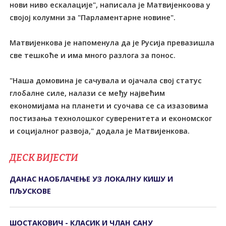
нови ниво ескалације", написала је Матвијенкоова у
својој колумни за "Парламентарне новине".
Матвијенкова је напоменула да је Русија превазишла
све тешкоће и има много разлога за понос.
"Наша домовина је сачувала и ојачала свој статус
глобалне силе, налази се међу највећим
економијама на планети и суочава се са изазовима
постизања технолошког суверенитета и економског
и социјалног развоја," додала је Матвијенкова.
ДЕСК ВИЈЕСТИ
ДАНАС НАОБЛАЧЕЊЕ УЗ ЛОКАЛНУ КИШУ И
ПЉУСКОВЕ
ШОСТАКОВИЧ - КЛАСИК И ЧЛАН САНУ