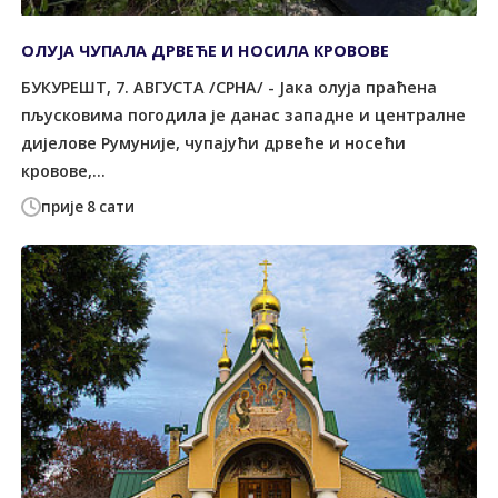
ОЛУЈА ЧУПАЛА ДРВЕЋЕ И НОСИЛА КРОВОВЕ
БУКУРЕШT, 7. АВГУСТА /СРНА/ - Јака олуја праћена
пљусковима погодила је данас западне и централне
дијелове Румуније, чупајући дрвеће и носећи
кровове,...
прије 8 сати