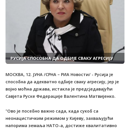
РУСИЈА СПОСОБНА ДА ОДБИЈЕ СВАКУ АГРЕСИЈУ
МОСКВА, 12. ЈУНА /СРНА – РИА Новости/ - Русија је
способна да адекватно одбије сваку агресију, јер је
војно моћна држава, истакла је предсjeдавајући
Савјета Руске Федерације Валентина Матвијенко.
"Ово је посебно важно сада, када сукоб са
неонацистичким режимом у Кијеву, захваљујући
напорима земаља НАТО-а, достиже квалитативно