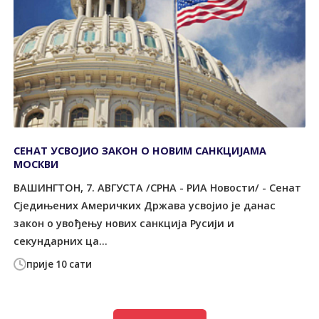
СЕНАТ УСВОЈИО ЗАКОН О НОВИМ САНКЦИЈАМА
МОСКВИ
ВАШИНГТОН, 7. АВГУСТА /СРНА - РИА Новости/ - Сенат
Сједињених Америчких Држава усвојио је данас
закон о увођењу нових санкција Русији и
секундарних ца...
прије 10 сати