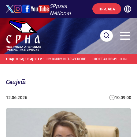
SRpska
ПРИЈАВА
NAtional
НАОБЛАЧЕЊЕ УЗ ЛОКАЛНУ КИШУ И ПЉУСКОВЕ
ШОСТАКОВИЧ - КЛАСИК И ЧЛ
НАЈНОВИЈЕ ВИЈЕСТИ:
Свијет
12.06.2026
10:09:00