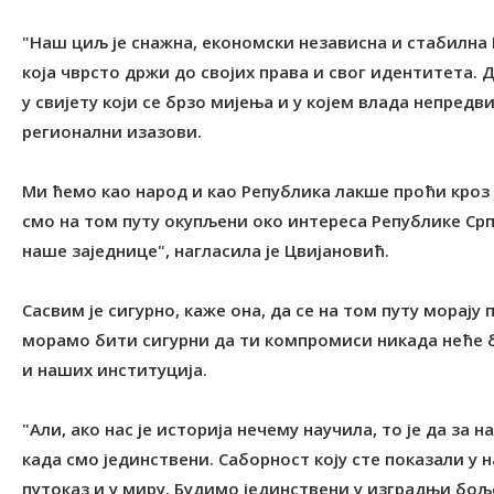
"Наш циљ је снажна, економски независна и стабилна 
која чврсто држи до својих права и свог идентитета.
у свијету који се брзо мијења и у којем влада непред
регионални изазови.
Ми ћемо као народ и као Република лакше проћи кроз 
смо на том путу окупљени око интереса Републике Срп
наше заједнице", нагласила је Цвијановић.
Сасвим је сигурно, каже она, да се на том путу морај
морамо бити сигурни да ти компромиси никада неће б
и наших институција.
"Али, ако нас је историја нечему научила, то је да за
када смо јединствени. Саборност коју сте показали 
путоказ и у миру. Будимо јединствени у изградњи бољ