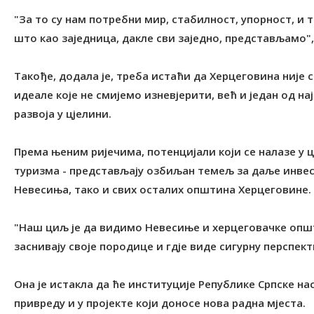
"За то су нам потребни мир, стабилност, упорност, и тр
што као заједница, дакле сви заједно, представљамо",
Такође, додала је, треба истаћи да Херцеговина није 
идеале које не смијемо изневјерити, већ и један од 
развоја у цјелини.
Према њеним ријечима, потенцијали који се налазе у ц
туризма - представљају озбиљан темељ за даље инвес
Невесиња, тако и свих осталих општина Херцеговине.
"Наш циљ је да видимо Невесиње и херцеговачке општи
заснивају своје породице и гдје виде сигурну перспекти
Она је истакла да ће институције Републике Српске на
привреду и у пројекте који доносе нова радна мјеста.