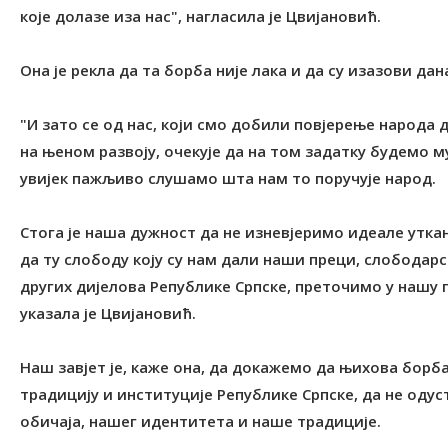
које долазе иза нас", нагласила је Цвијановић.
Она је рекла да та борба није лака и да су изазови дан
"И зато се од нас, који смо добили повјерење народа
на њеном развоју, очекује да на том задатку будемо м
увијек пажљиво слушамо шта нам то поручује народ.
Стога је наша дужност да не изневјеримо идеале утка
да ту слободу коју су нам дали наши преци, слободар
других дијелова Републике Српске, преточимо у нашу 
указала је Цвијановић.
Наш завјет је, каже она, да докажемо да њихова борб
традицију и институције Републике Српске, да не оду
обичаја, нашег идентитета и наше традиције.