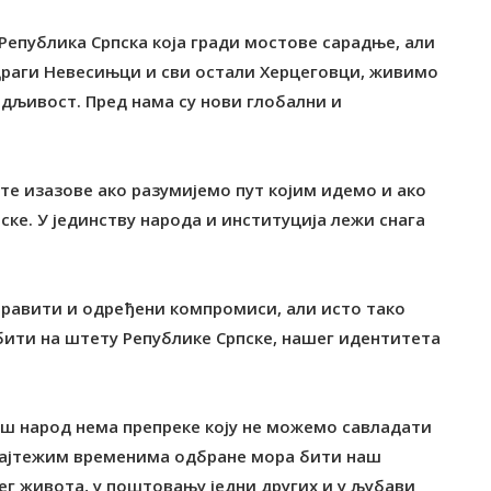
Република Српска која гради мостове сарадње, али
 Драги Невесињци и сви остали Херцеговци, живимо
видљивост. Пред нама су нови глобални и
те изазове ако разумијемо пут којим идемо и ако
ске. У јединству народа и институција лежи снага
у правити и одређени компромиси, али исто тако
ити на штету Републике Српске, нашег идентитета
 наш народ нема препреке коју не можемо савладати
у најтежим временима одбране мора бити наш
ег живота, у поштовању једни других и у љубави