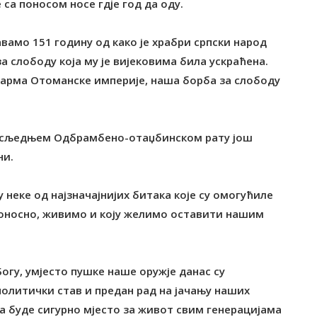
са поносом носе гдје год да оду.
вамо 151 годину од како је храбри српски народ
за слободу која му је вијековима била ускраћена.
 јарма Отоманске империје, наша борба за слободу
 посљедњем Одбрамбено-отаџбинском рату још
ни.
 неке од најзначајнијих битака које су омогућиле
 поносно, живимо и коју желимо оставити нашим
Богу, умјесто пушке наше оружје данас су
политички став и предан рад на јачању наших
а буде сигурно мјесто за живот свим генерацијама