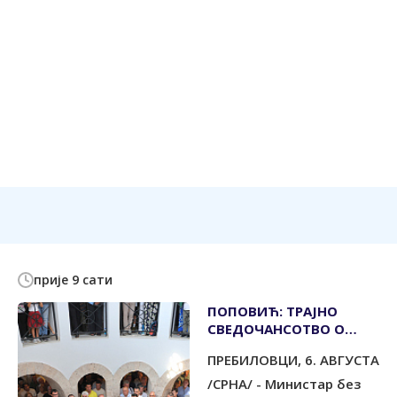
прије 9 сати
ПОПОВИЋ: ТРАЈНО
СВЕДОЧАНСОТВО О
СНАЗИ ВЕРЕ И
ПРЕБИЛОВЦИ, 6. АВГУСТА
НЕПОКОЛЕБЉИВОСТИ
/СРНА/ - Министар без