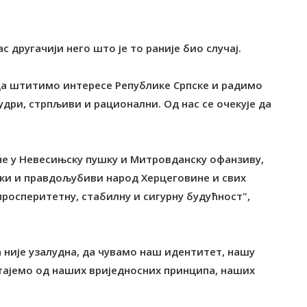
ас другачији него што је то раније био случај.
 да штитимо интересе Републике Српске и радимо
удри, стрпљиви и рационални. Од нас се очекује да
не у Невесињску пушку и Митровданску офанзиву,
ски и правдољубиви народ Херцеговине и свих
просперитетну, стабилну и сигурну будућност",
а није узалудна, да чувамо наш идентитет, нашу
стајемо од наших вриједносних принципа, наших