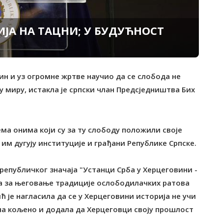
ИЈА НА ТАЦНИ; У БУДУЋНОСТ
чин и уз огромне жртве научио да се слобода не
и у миру, истакла је српски члан Предсједништва Бих
ма онима који су за ту слободу положили своје
 им дугују институције и грађани Републике Српске.
епубличког значаја "Устанци Срба у Херцеговини -
ра за његовање традиције ослободилачких ратова
ћ је нагласила да се у Херцеговини историја не учи
 на кољено и додала да Херцеговци своју прошлост