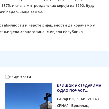
1875. и снага митровданских хероја из 1992. буду
ваки педаљ наше земље.
стабилности и чврсте ријешености да корачамо у
е! Живјела Херцеговина! Живјела Република
прије 9 сати
КРИШОК У СЕРДАРИМА
ОДАО ПОЧАСТ
УБИЈЕНИМ СРПСКИМ
САРАЈЕВО, 6. АВГУСТА /
ЦИВИЛИМА
СРНА/ - Вршилац