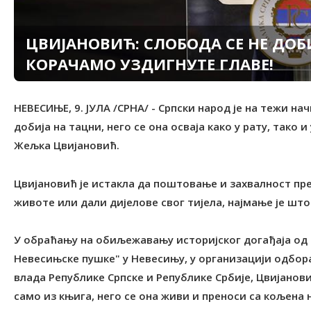
ЦВИЈАНОВИЋ: СЛОБОДА СЕ НЕ ДОБ
КОРАЧАМО УЗДИГНУТЕ ГЛАВЕ!
НЕВЕСИЊЕ, 9. ЈУЛА /СРНА/ - Српски народ је на тежи на
добија на тацни, него се она осваја како у рату, тако 
Жељка Цвијановић.
Цвијановић је истакла да поштовање и захвалност пре
животе или дали дијелове свог тијела, најмање је што
У обраћању на обиљежавању историјског догађаја од р
Невесињске пушке" у Невесињу, у организацији одбо
влада Републике Српске и Републике Србије, Цвијанови
само из књига, него се она живи и преноси са кољена