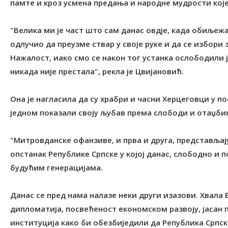
памте и кроз усмена предања и народне мудрости које 
"Велика ми је част што сам данас овдје, када обиљежа
одлучио да преузме ствар у своје руке и да се избори 
Нажалост, иако смо се након тог устанка ослободили
никада није престала", рекла је Цвијановић.
Она је нагласила да су храбри и часни Херцеговци у
једном показали своју љубав према слободи и отаџби
"Митровданске офанзиве, и прва и друга, представљају
опстанак Републике Српске у којој данас, слободно и
будућим генерацијама.
Данас се пред нама налазе неки други изазови. Хвала 
дипломатија, посвећеност економском развоју, јасан 
институција како би обезбиједили да Република Српск