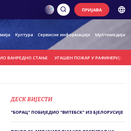
ПРИЈАВА
мија
Култура
Сервисне информације
Мултимедија
ДНО СТАЊЕ
УГАШЕН ПОЖАР У РАФИНЕРИЈИ НАФТЕ ИЗА
ДЕСК ВИЈЕСТИ
"БОРАЦ" ПОБИЈЕДИО "ВИТЕБСК" ИЗ БЈЕЛОРУСИЈЕ