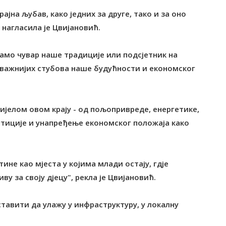
ајна љубав, како једних за друге, тако и за оно
 нагласила је Цвијановић.
само чувар наше традиције или подсјетник на
најважнијих стубова наше будућности и економског
ијелом овом крају - од пољопривреде, енергетике,
тиције и унапређење економског положаја како
не као мјеста у којима млади остају, гдје
ву за своју дјецу", рекла је Цвијановић.
ставити да улажу у инфраструктуру, у локалну