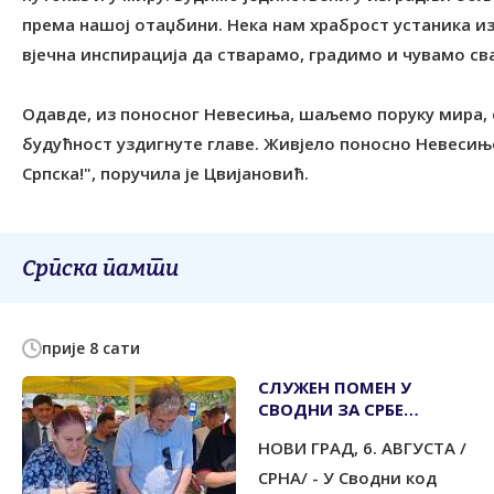
према нашој отаџбини. Нека нам храброст устаника из 
вјечна инспирација да стварамо, градимо и чувамо с
Одавде, из поносног Невесиња, шаљемо поруку мира, 
будућност уздигнуте главе. Живјело поносно Невесињ
Српска!", поручила је Цвијановић.
Српска памти
прије 8 сати
СЛУЖЕН ПОМЕН У
СВОДНИ ЗА СРБЕ
УБИЈЕНЕ У
НОВИ ГРАД, 6. АВГУСТА /
ИЗБЈЕГЛИЧКОЈ КОЛОНИ
1995.
СРНА/ - У Сводни код