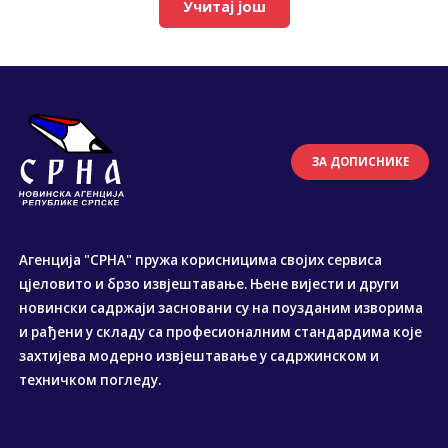
Учитај још
ЗА ДОПИСНИКЕ
Агенција "СРНА" пружа корисницима својих сервиса
цјеловито и брзо извјештавање. Њене вијести и други
новински садржаји засновани су на поузданим изворима
и рађени у складу са професионалним стандардима које
захтијева модерно извјештавање у садржинском и
техничком погледу.