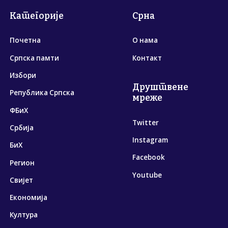
Категорије
Срна
Почетна
О нама
Српска памти
Контакт
Избори
Друштвене
Република Српска
мреже
ФБиХ
Twitter
Србија
Instagram
БиХ
Facebook
Регион
Youtube
Свијет
Економија
Култура