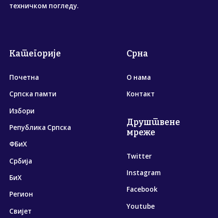
техничком погледу.
Категорије
Срна
Почетна
О нама
Српска памти
Контакт
Избори
Друштвене
Република Српска
мреже
ФБиХ
Twitter
Србија
Instagram
БиХ
Facebook
Регион
Youtube
Свијет