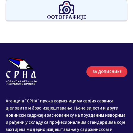
ФОТОГРАФИЈЕ
ЗА ДОПИСНИКЕ
Агенција "СРНА" пружа корисницима својих сервиса
цјеловито и брзо извјештавање. Њене вијести и други
новински садржаји засновани су на поузданим изворима
и рађени у складу са професионалним стандардима које
захтијева модерно извјештавање у садржинском и