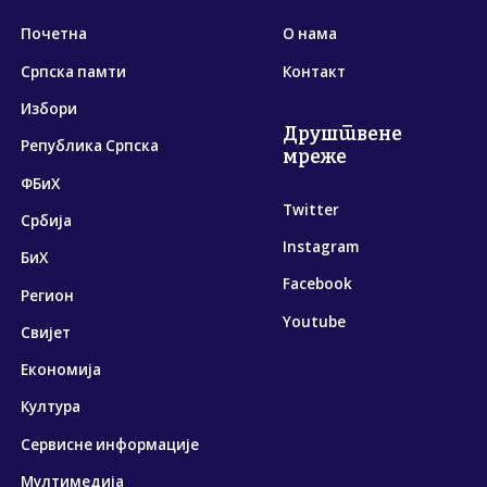
Почетна
О нама
Српска памти
Контакт
Избори
Друштвене
Република Српска
мреже
ФБиХ
Twitter
Србија
Instagram
БиХ
Facebook
Регион
Youtube
Свијет
Економија
Култура
Сервисне информације
Мултимедија