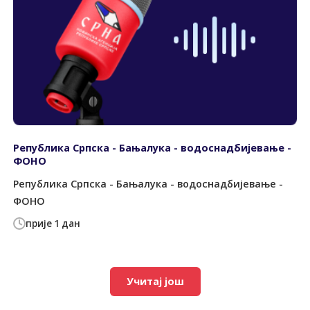
Република Српска - Бањалука - водоснадбијевање -
ФОНО
Република Српска - Бањалука - водоснадбијевање -
ФОНО
прије 1 дан
Учитај још