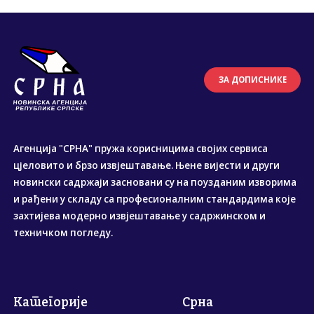
ЗА ДОПИСНИКЕ
Агенција "СРНА" пружа корисницима својих сервиса
цјеловито и брзо извјештавање. Њене вијести и други
новински садржаји засновани су на поузданим изворима
и рађени у складу са професионалним стандардима које
захтијева модерно извјештавање у садржинском и
техничком погледу.
Категорије
Срна