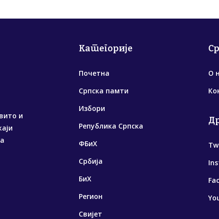
Категорије
С
Почетна
О 
Српска памти
Ко
Избори
вито и
Д
Република Српска
жаји
са
ФБиХ
Tw
Србија
In
БиХ
Fa
Регион
Yo
Свијет