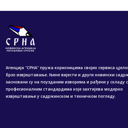
Агенција "СРНА" пружа корисницима својих сервиса цјело
брзо извјештавање. Њене вијести и други новински садр
засновани су на поузданим изворима и рађени у складу 
професионалним стандардима које захтијева модерно
извјештавање у садржинском и техничком погледу.