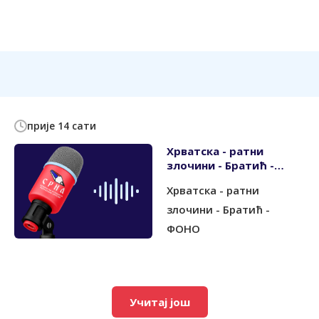
прије 14 сати
Хрватска - ратни
злочини - Братић -
ФОНО
Хрватска - ратни
злочини - Братић -
ФОНО
Учитај још