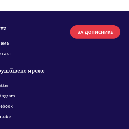
рна
ЗА ДОПИСНИКЕ
нама
нтакт
руштвене мреже
itter
stagram
cebook
utube