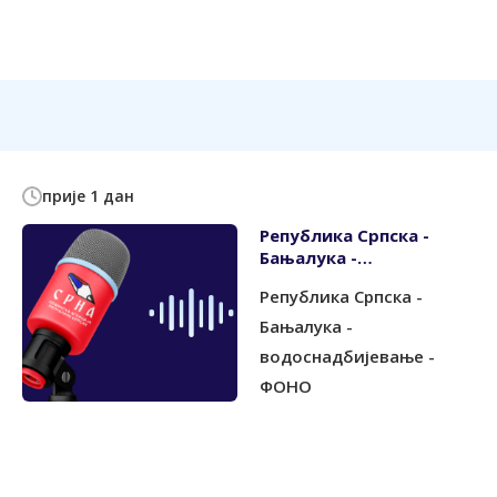
прије 1 дан
Република Српска -
Бањалука -
водоснадбијевање -
Република Српска -
ФОНО
Бањалука -
водоснадбијевање -
ФОНО