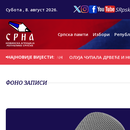
SRpsk
Субота , 8. август 2026.
Српска памти
Избори
Републ
НАЈНОВИЈЕ ВИЈЕСТИ:
О СЕ НА ДАНАШЊИ ДАН
ОЛУЈА ЧУПАЛА ДРВЕЋЕ И НОС
ФОНО ЗАПИСИ