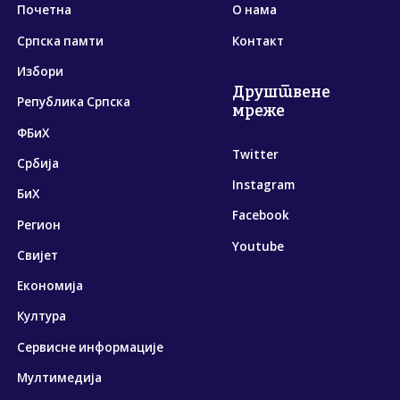
Почетна
О нама
Српска памти
Контакт
Избори
Друштвене
Република Српска
мреже
ФБиХ
Twitter
Србија
Instagram
БиХ
Facebook
Регион
Youtube
Свијет
Економија
Култура
Сервисне информације
Мултимедија