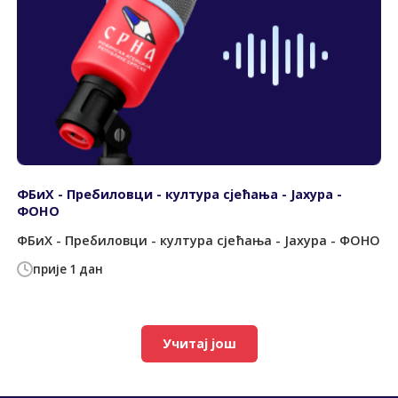
ФБиХ - Пребиловци - култура сјећања - Јахура -
ФОНО
ФБиХ - Пребиловци - култура сјећања - Јахура - ФОНО
прије 1 дан
Учитај још