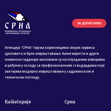
ЗА ДОПИСНИКЕ
Агенција "СРНА" пружа корисницима својих сервиса
цјеловито и брзо извјештавање. Њене вијести и други
новински садржаји засновани су на поузданим изворима
и рађени у складу са професионалним стандардима које
захтијева модерно извјештавање у садржинском и
техничком погледу.
Категорије
Срна