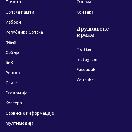
Почетна
О нама
Српска памти
Контакт
Избори
Друштвене
Република Српска
мреже
ФБиХ
Twitter
Србија
Instagram
БиХ
Facebook
Регион
Youtube
Свијет
Економија
Култура
Сервисне информације
Мултимедија