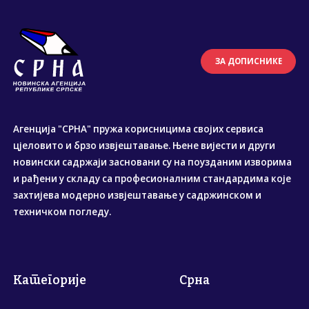
ЗА ДОПИСНИКЕ
Агенција "СРНА" пружа корисницима својих сервиса
цјеловито и брзо извјештавање. Њене вијести и други
новински садржаји засновани су на поузданим изворима
и рађени у складу са професионалним стандардима које
захтијева модерно извјештавање у садржинском и
техничком погледу.
Категорије
Срна