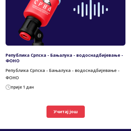
Република Српска - Бањалука - водоснадбијевање -
ФОНО
Република Српска - Бањалука - водоснадбијевање -
ФОНО
прије 1 дан
Учитај још