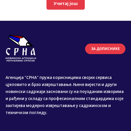
Учитај још
ЗА ДОПИСНИКЕ
Агенција "СРНА" пружа корисницима својих сервиса
цјеловито и брзо извјештавање. Њене вијести и други
новински садржаји засновани су на поузданим изворима
и рађени у складу са професионалним стандардима које
захтијева модерно извјештавање у садржинском и
техничком погледу.