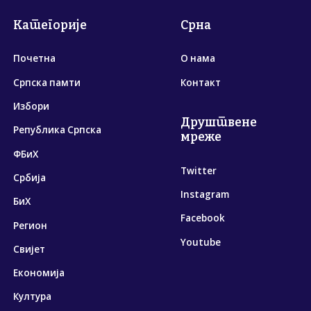
Категорије
Срна
Почетна
О нама
Српска памти
Контакт
Избори
Друштвене
Република Српска
мреже
ФБиХ
Twitter
Србија
Instagram
БиХ
Facebook
Регион
Youtube
Свијет
Економија
Култура