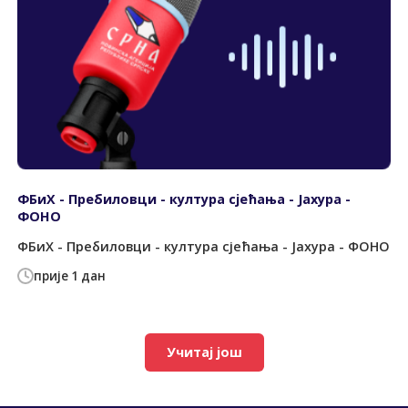
ФБиХ - Пребиловци - култура сјећања - Јахура -
ФОНО
ФБиХ - Пребиловци - култура сјећања - Јахура - ФОНО
прије 1 дан
Учитај још