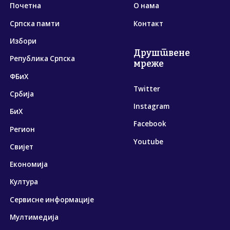
Почетна
О нама
Српска памти
Контакт
Избори
Друштвене
Република Српска
мреже
ФБиХ
Twitter
Србија
Instagram
БиХ
Facebook
Регион
Youtube
Свијет
Економија
Култура
Сервисне информације
Мултимедија