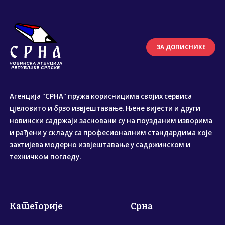
ЗА ДОПИСНИКЕ
Агенција "СРНА" пружа корисницима својих сервиса
цјеловито и брзо извјештавање. Њене вијести и други
новински садржаји засновани су на поузданим изворима
и рађени у складу са професионалним стандардима које
захтијева модерно извјештавање у садржинском и
техничком погледу.
Категорије
Срна