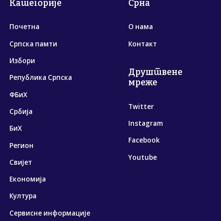
Категорије
Срна
Почетна
О нама
Српска памти
Контакт
Избори
Друштвене
Република Српска
мреже
ФБиХ
Twitter
Србија
Instagram
БиХ
Facebook
Регион
Youtube
Свијет
Економија
Култура
Сервисне информације