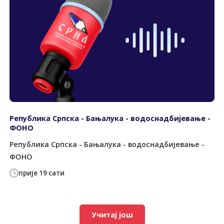
Република Српска - Бањалука - водоснадбијевање -
ФОНО
Република Српска - Бањалука - водоснадбијевање -
ФОНО
прије 19 сати
Учитај још