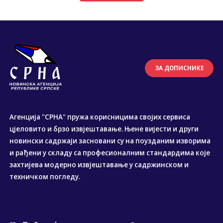
ЗА ДОПИСНИКЕ
Агенција "СРНА" пружа корисницима својих сервиса
цјеловито и брзо извјештавање. Њене вијести и други
новински садржаји засновани су на поузданим изворима
и рађени у складу са професионалним стандардима које
захтијева модерно извјештавање у садржинском и
техничком погледу.