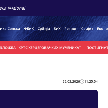
ska NAtional
ика Српска
ФБиХ
Србија
БиХ
Регион
Свијет
Еконо
БА ''КРTС ХЕРЦЕГОВАЧКИХ МУЧЕНИКА''
ПОСТИГНУТ НАП
25.03.2026
11:25:54