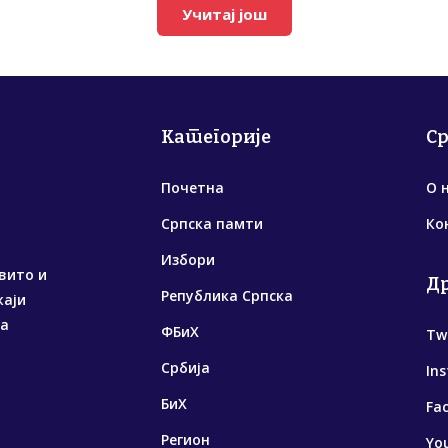
Учитај још
Категорије
С
Почетна
О 
Српска памти
Ко
Избори
вито и
Д
Република Српска
жаји
са
ФБиХ
Tw
Србија
In
БиХ
Fa
Регион
Yo