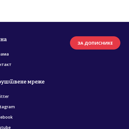
рна
ЗА ДОПИСНИКЕ
нама
нтакт
руштвене мреже
itter
stagram
cebook
utube