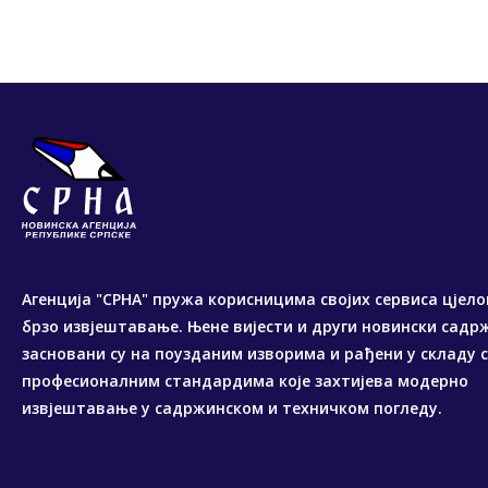
Агенција "СРНА" пружа корисницима својих сервиса цјело
брзо извјештавање. Њене вијести и други новински садр
засновани су на поузданим изворима и рађени у складу 
професионалним стандардима које захтијева модерно
извјештавање у садржинском и техничком погледу.