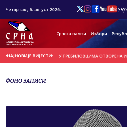
SRp
Четвртак , 6. август 2026.
Српска памти
Избори
Републ
НАЈНОВИЈЕ ВИЈЕСТИ:
Е НА ДАНАШЊИ ДАН
У ПРЕБИЛОВЦИМА ОTВОРЕНА ИЗЛОЖ
ФОНО ЗАПИСИ