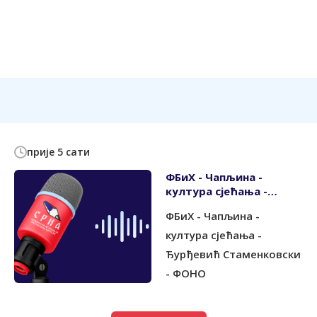
прије 5 сати
ФБиХ - Чапљина -
култура сјећања -
Ђурђевић
ФБиХ - Чапљина -
Стаменковски - ФОНО
култура сјећања -
Ђурђевић Стаменковски
- ФОНО