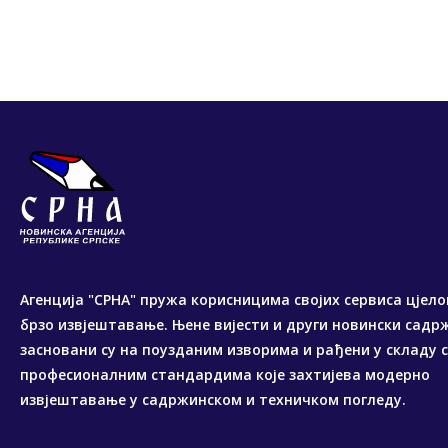
Агенција "СРНА" пружа корисницима својих сервиса цјело
брзо извјештавање. Њене вијести и други новински садр
засновани су на поузданим изворима и рађени у складу 
професионалним стандардима које захтијева модерно
извјештавање у садржинском и техничком погледу.