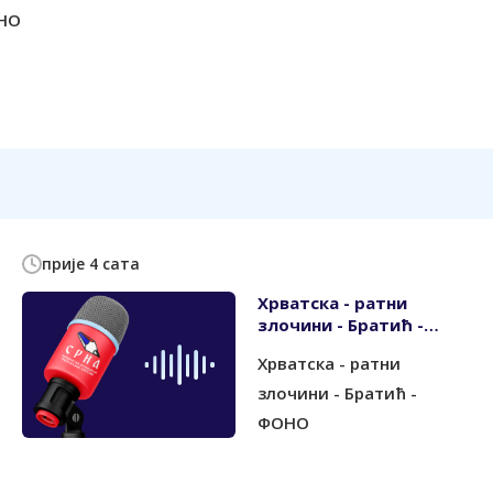
ОНО
прије 4 сата
Хрватска - ратни
злочини - Братић -
ФОНО
Хрватска - ратни
злочини - Братић -
ФОНО