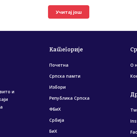
Учитај још
Категорије
С
Почетна
О 
Српска памти
Ко
Избори
вито и
Д
Република Српска
жаји
са
ФБиХ
Tw
Србија
In
БиХ
Fa