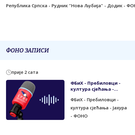
Република Српска - Рудник "Нова Љубија" - Додик - Ф
ФОНО ЗАПИСИ
прије 2 сата
ФБиХ - Пребиловци -
култура сјећања -
Јахура - ФОНО
ФБиХ - Пребиловци -
култура сјећања - Јахура
- ФОНО