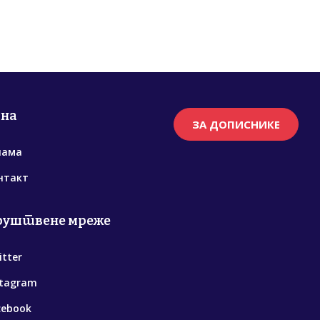
рна
ЗА ДОПИСНИКЕ
нама
нтакт
руштвене мреже
itter
stagram
cebook