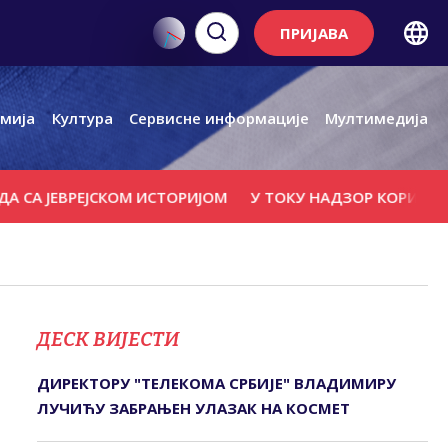
ПРИЈАВА
мија
Култура
Сервисне информације
Мултимедија
 СА ЈЕВРЕЈСКОМ ИСТОРИЈОМ
У ТОКУ НАДЗОР КОРИСНИКА
ДЕСК ВИЈЕСТИ
ДИРЕКТОРУ "ТЕЛЕКОМА СРБИЈЕ" ВЛАДИМИРУ
ЛУЧИЋУ ЗАБРАЊЕН УЛАЗАК НА КОСМЕТ