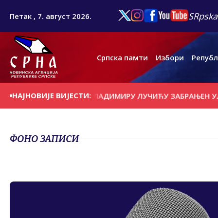
SRpska
Петак , 7. август 2026.
Српска памти
Избори
Републ
НАЈНОВИЈЕ ВИЈЕСТИ:
 "ТЕЛЕКОМА СРБИЈЕ" ВЛАДИМИРУ ЛУЧИЋУ ЗАБРАЊЕН УЛАЗ
ФОНО ЗАПИСИ