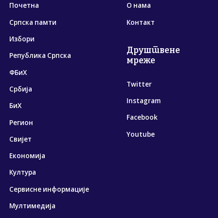
Почетна
О нама
Српска памти
Контакт
Избори
Друштвене
Република Српска
мреже
ФБиХ
Twitter
Србија
Instagram
БиХ
Facebook
Регион
Youtube
Свијет
Економија
Култура
Сервисне информације
Мултимедија