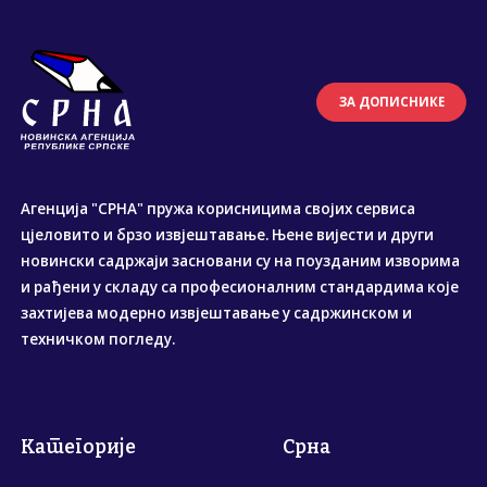
ЗА ДОПИСНИКЕ
Агенција "СРНА" пружа корисницима својих сервиса
цјеловито и брзо извјештавање. Њене вијести и други
новински садржаји засновани су на поузданим изворима
и рађени у складу са професионалним стандардима које
захтијева модерно извјештавање у садржинском и
техничком погледу.
Категорије
Срна