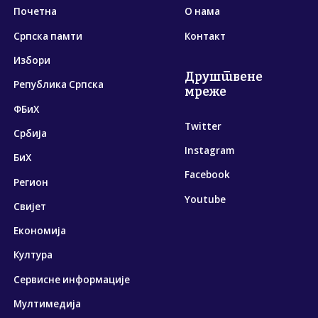
Почетна
О нама
Српска памти
Контакт
Избори
Друштвене
Република Српска
мреже
ФБиХ
Twitter
Србија
Instagram
БиХ
Facebook
Регион
Youtube
Свијет
Економија
Култура
Сервисне информације
Мултимедија