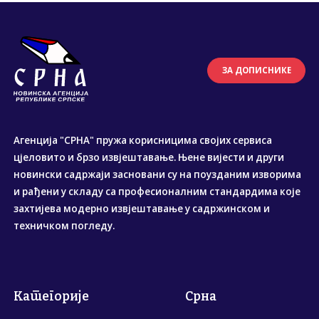
ЗА ДОПИСНИКЕ
Агенција "СРНА" пружа корисницима својих сервиса
цјеловито и брзо извјештавање. Њене вијести и други
новински садржаји засновани су на поузданим изворима
и рађени у складу са професионалним стандардима које
захтијева модерно извјештавање у садржинском и
техничком погледу.
Категорије
Срна