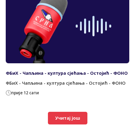
ФБиХ - Чапљина - култура сјећања - Остојић - ФОНО
ФБиХ - Чапљина - култура сјећања - Остојић - ФОНО
прије 12 сати
Учитај још