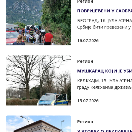
Регион
ПОВРИЈЕЂЕНИ У САОБРА
БЕОГРАД, 16. ЈУЛА /СРНА/
Србије бити превезени у 
16.07.2026
Регион
МУШКАРАЦ КОЈИ ЈЕ УБ
КЕЛКХАЈМ, 15. ЈУЛА /СРН
граду Келкхеима државља
15.07.2026
Регион
У УТОРАК О ДЕКЛАРАЦ