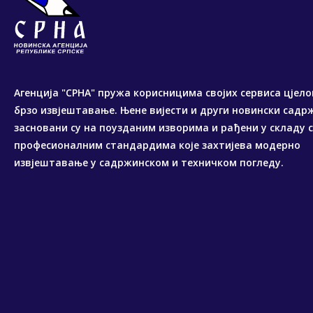
Агенција "СРНА" пружа корисницима својих сервиса цјело
брзо извјештавање. Њене вијести и други новински садр
засновани су на поузданим изворима и рађени у складу 
професионалним стандардима које захтијева модерно
извјештавање у садржинском и техничком погледу.