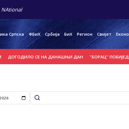
 NAtional
ика Српска
ФБиХ
Србија
БиХ
Регион
Свијет
Еконо
ОГОДИЛО СЕ НА ДАНАШЊИ ДАН
"БОРАЦ" ПОБИЈЕДИО "В