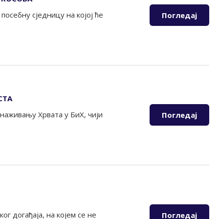
посебну сједницу на којој ће
Погледај
СТА
снаживању Хрвата у БиХ, чији
Погледај
ог догађаја, на којем се не
Погледај