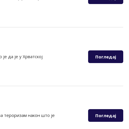
је да је у Хрватској
Погледај
а тероризам након што је
Погледај