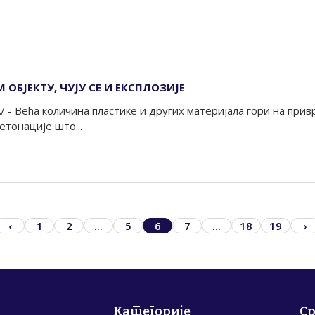
ОБЈЕКТУ, ЧУЈУ СЕ И ЕКСПЛОЗИЈЕ
/ - Већа количина пластике и других материјала гори на при
детонације што...
‹
1
2
...
5
6
7
...
18
19
›
Категорије
С