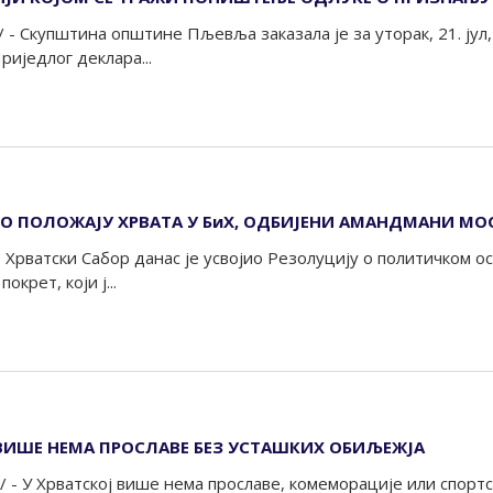
- Скупштина општине Пљевља заказала је за уторак, 21. јул, 
иједлог деклара...
 О ПОЛОЖАЈУ ХРВАТА У БиХ, ОДБИЈЕНИ АМАНДМАНИ МО
- Хрватски Сабор данас је усвојио Резолуцију о политичком о
крет, који ј...
 ВИШЕ НЕМА ПРОСЛАВЕ БЕЗ УСТАШКИХ ОБИЉЕЖЈА
 - У Хрватској више нема прославе, комеморације или спортск