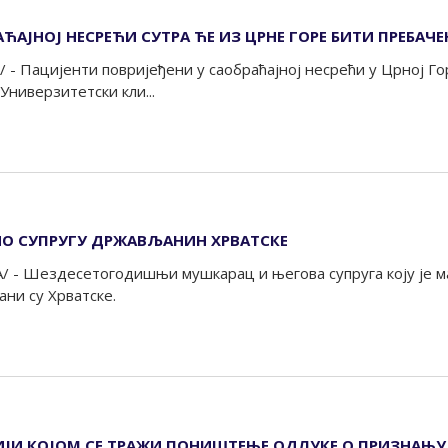
ЋАЈНОЈ НЕСРЕЋИ СУТРА ЋЕ ИЗ ЦРНЕ ГОРЕ БИТИ ПРЕБАЧ
 - Пацијенти повријеђени у саобраћајној несрећи у Црној Г
Универзитетски кли...
ИО СУПРУГУ ДРЖАВЉАНИН ХРВАТСКЕ
А/ - Шездесетогодишњи мушкарац и његова супруга коју је 
ни су Хрватске.
ИЈИ КОЈОМ СЕ ТРАЖИ ПОНИШТЕЊЕ ОДЛУКЕ О ПРИЗНАЊУ