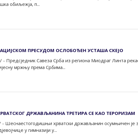
шка обиљежја, п...
АЦИЈСКОМ ПРЕСУДОМ ОСЛОБОЂЕН УСТАША СКЕЈО
 - Предсједник Савеза Срба из региона Миодраг Линта рекао 
јесну мржњу према Србима...
РВАТСКОГ ДРЖАВЉАНИНА ТРЕТИРА СЕ КАО ТЕРОРИЗАМ
/ - Шеснаестогодишњи хрватски држављанин осумњичен је з
евојчице у гимназији у...