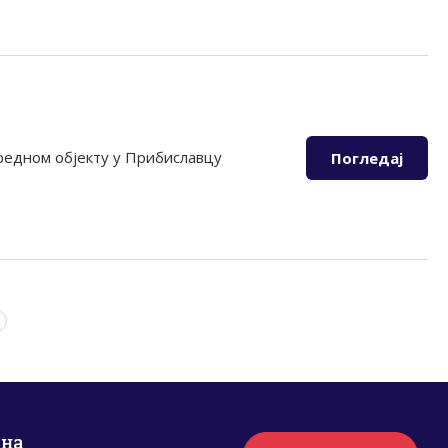
вредном објекту у Прибиславцу
Погледај
рна