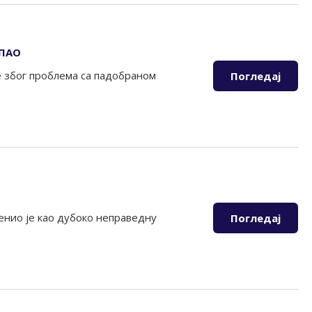
ПАО
е због проблема са падобраном
Погледај
енио је као дубоко неправедну
Погледај