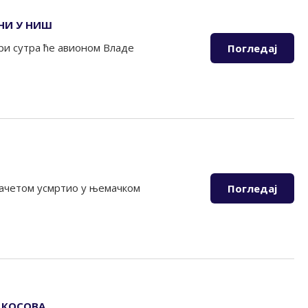
ЕНИ У НИШ
ори сутра ће авионом Владе
Погледај
мачетом усмртио у њемачком
Погледај
 КОСОВА