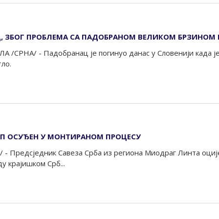
, ЗБОГ ПРОБЛЕМА СА ПАДОБРАНОМ ВЕЛИКОМ БРЗИНОМ 
А /СРНА/ - Падобранац је погинуо данас у Словенији када ј
ло.
АП ОСУЂЕН У МОНТИРАНОМ ПРОЦЕСУ
/ - Предсједник Савеза Срба из региона Миодраг Линта оциј
у крајишком Срб...