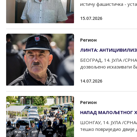
истичу фашистичка - уста
15.07.2026
Регион
ЛИНТА: АНТИЦИВИЛИЗ
БЕОГРАД, 14. ЈУЛА /СРНА/
дозвољено исказивати би
14.07.2026
Регион
НАПАД МАЛОЉЕТНОГ Х
ШОНГАУ, 14. ЈУЛА /СРНА
тешко повриједио двије дј