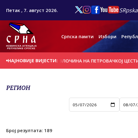
SRpska
Петак , 7. август 2026.
Српска памти
Избори
Републ
НАЈНОВИЈЕ ВИЈЕСТИ:
Е 31 ГОДИНЕ ОД ЗЛОЧИНА НА ПЕТРОВАЧКОЈ ЦЕСТИ
Д
РЕГИОН
Број резултата:
189