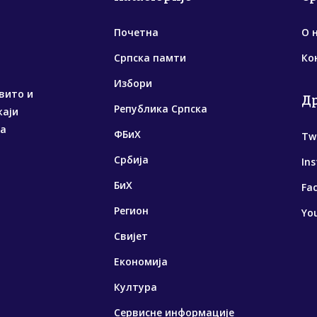
Почетна
О 
Српска памти
Ко
Избори
вито и
Д
Република Српска
жаји
са
ФБиХ
Tw
Србија
In
БиХ
Fa
Регион
Yo
Свијет
Економија
Култура
Сервисне информације