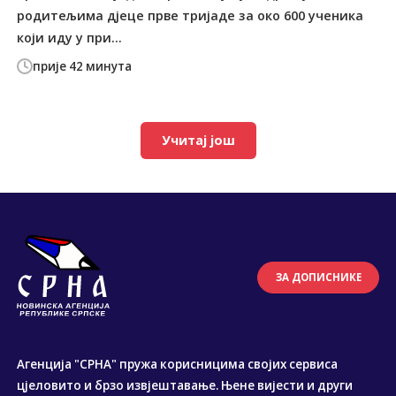
родитељима дјеце прве тријаде за око 600 ученика
који иду у при...
прије 42 минута
Учитај још
ЗА ДОПИСНИКЕ
Агенција "СРНА" пружа корисницима својих сервиса
цјеловито и брзо извјештавање. Њене вијести и други