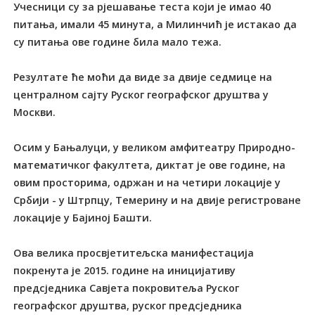
Учесници су за рјешавање теста који је имао 40
питања, имали 45 минута, а Милинчић је истакао да
су питања ове године била мало тежа.
Резултате ће моћи да виде за двије седмице на
централном сајту Руског географског друштва у
Москви.
Осим у Бањалуци, у великом амфитеатру Природно-
математичког факултета, диктат је ове године, на
овим просторима, одржан и на четири локације у
Србији - у Штрпцу, Темерину и на двије регистроване
локације у Бајиној Башти.
Ова велика просвјетитељска манифестација
покренута је 2015. године на иницијативу
предсједника Савјета покровитеља Руског
географског друштва, руског предсједника