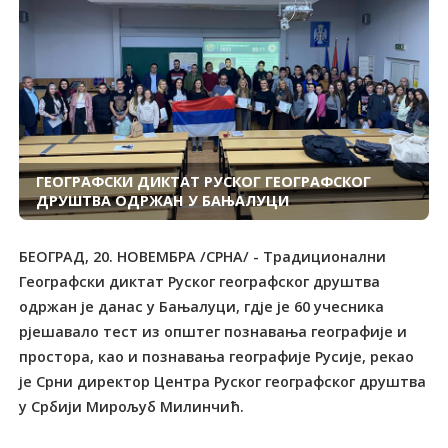
ГЕОГРАФСКИ ДИКТАТ РУСКОГ ГЕОГРАФСКОГ
ДРУШТВА ОДРЖАН У БАЊАЛУЦИ
БЕОГРАД, 20. НОВЕМБРА /СРНА/ - Традиционални
Географски диктат Руског географског друштва
одржан је данас у Бањалуци, гдје је 60 учесника
рјешавало тест из општег познавања географије и
простора, као и познавања географије Русије, рекао
је Срни директор Центра Руског географског друштва
у Србији Мирољуб Милинчић.