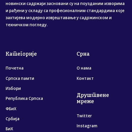
новински садржаји засновани су на поузданим изворима
и рађени у складу са професионалним стандардима које
захтијева модерно извјештавање у садржинском и
техничком погледу.
Категорије
Срна
Почетна
О нама
Српска памти
Контакт
Избори
Друштвене
Република Српска
мреже
ФБиХ
Twitter
Србија
Instagram
БиХ