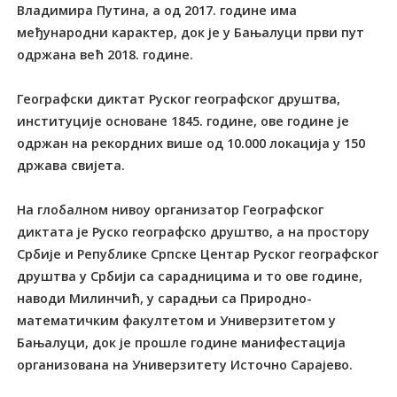
Владимира Путина, а од 2017. године има
међународни карактер, док је у Бањалуци први пут
одржана већ 2018. године.
Географски диктат Руског географског друштва,
институције основане 1845. године, ове године је
одржан на рекордних више од 10.000 локација у 150
држава свијета.
На глобалном нивоу организатор Географског
диктата је Руско географско друштво, а на простору
Србије и Републике Српске Центар Руског географског
друштва у Србији са сарадницима и то ове године,
наводи Милинчић, у сарадњи са Природно-
математичким факултетом и Универзитетом у
Бањалуци, док је прошле године манифестација
организована на Универзитету Источно Сарајево.