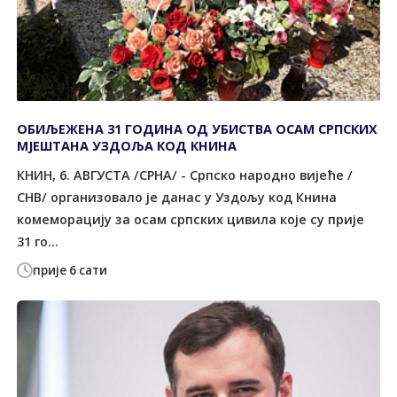
ОБИЉЕЖЕНА 31 ГОДИНА ОД УБИСТВА ОСАМ СРПСКИХ
МЈЕШТАНА УЗДОЉА КОД КНИНА
КНИН, 6. АВГУСТА /СРНА/ - Српско народно вијеће /
СНВ/ организовало је данас у Уздољу код Книна
комеморацију за осам српских цивила које су прије
31 го...
прије 6 сати