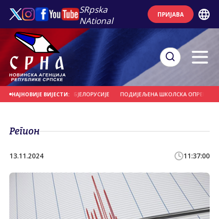
SRpska
ПРИЈАВА
NAtional
А СА "ВИТЕБСКОМ" ИЗ БЈЕЛОРУСИЈЕ
ПОДИЈЕЉЕНА ШКОЛСКА ОПРЕМА ЗА ПР
НАЈНОВИЈЕ ВИЈЕСТИ:
Регион
13.11.2024
11:37:00