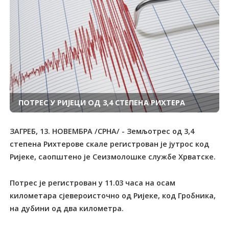
ПОТРЕС У РИЈЕЦИ ОД 3,4 СТЕПЕНА РИХТЕРА
ЗАГРЕБ, 13. НОВЕМБРА /СРНА/ - Земљотрес од 3,4
степена Рихтерове скале регистрован је јутрос код
Ријеке, саопштено је Сеизмолошке службе Хрватске.
Потрес је регистрован у 11.03 часа на осам
километара сјевероисточно од Ријеке, код Гробника,
на дубини од два километра.