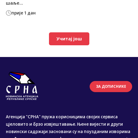
шаље...
прије 1 дан
Учитај још
ЗА ДОПИСНИКЕ
Агенција "СРНА" пружа корисницима својих сервиса
цјеловито и брзо извјештавање. Њене вијести и други
новински садржаји засновани су на поузданим изворима