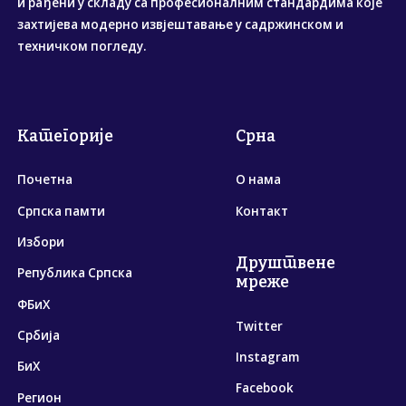
и рађени у складу са професионалним стандардима које
захтијева модерно извјештавање у садржинском и
техничком погледу.
Категорије
Срна
Почетна
О нама
Српска памти
Контакт
Избори
Друштвене
Република Српска
мреже
ФБиХ
Twitter
Србија
Instagram
БиХ
Facebook
Регион