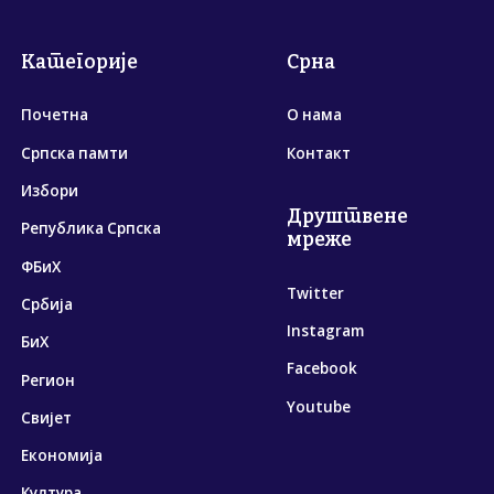
Категорије
Срна
Почетна
О нама
Српска памти
Контакт
Избори
Друштвене
Република Српска
мреже
ФБиХ
Twitter
Србија
Instagram
БиХ
Facebook
Регион
Youtube
Свијет
Економија
Култура