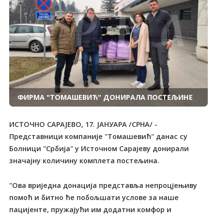
ФИРМА "ТОМАШЕВИЋ" ДОНИРАЛА ПОСТЕЉИНЕ
ИСТОЧНО САРАЈЕВО, 17. ЈАНУАРА /СРНА/ -
Представници компаније "Томашевић" данас су
Болници "Србија" у Источном Сарајеву донирали
значајну количину комплета постељина.
"Ова вриједна донација представља непроцјењиву
помоћ и битно ће побољшати услове за наше
пацијенте, пружајући им додатни комфор и