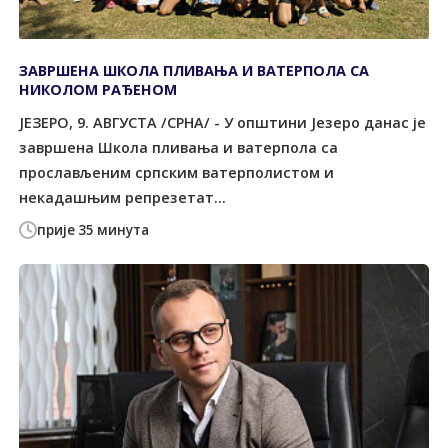
ЗАВРШЕНА ШКОЛА ПЛИВАЊА И ВАТЕРПОЛА СА
НИКОЛОМ РАЂЕНОМ
ЈЕЗЕРО, 9. АВГУСТА /СРНА/ - У општини Језеро данас је
завршена Школа пливања и ватерпола са
прослављеним српским ватерполистом и
некадашњим репрезетат...
прије 35 минута