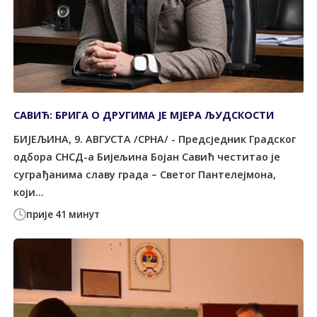
САВИЋ: БРИГА О ДРУГИМА ЈЕ МЈЕРА ЉУДСКОСТИ
БИЈЕЉИНА, 9. АВГУСТА /СРНА/ - Предсједник Градског
одбора СНСД-а Бијељина Бојан Савић честитао је
суграђанима славу града – Светог Пантелејмона,
који...
прије 41 минут