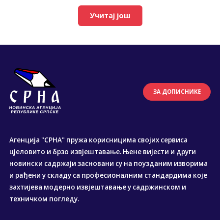
Учитај још
ЗА ДОПИСНИКЕ
Агенција "СРНА" пружа корисницима својих сервиса
цјеловито и брзо извјештавање. Њене вијести и други
новински садржаји засновани су на поузданим изворима
и рађени у складу са професионалним стандардима које
захтијева модерно извјештавање у садржинском и
техничком погледу.