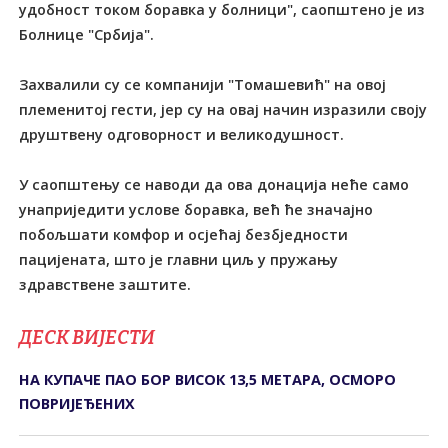
удобност током боравка у болници", саопштено је из
Болнице "Србија".
Захвалили су се компанији "Томашевић" на овој
племенитој гести, јер су на овај начин изразили своју
друштвену одговорност и великодушност.
У саопштењу се наводи да ова донација неће само
унаприједити услове боравка, већ ће значајно
побољшати комфор и осјећај безбједности
пацијената, што је главни циљ у пружању
здравствене заштите.
ДЕСК ВИЈЕСТИ
НА КУПАЧЕ ПАО БОР ВИСОК 13,5 МЕТАРА, ОСМОРО
ПОВРИЈЕЂЕНИХ