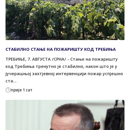
СТАБИЛНО СТАЊЕ НА ПОЖАРИШТУ КОД ТРЕБИЊА
TРЕБИЊЕ, 7. АВГУСTА /СРНА/ - Стање на пожаришту
код Tребиња тренутно је стабилно, након што је у
јучерашњој захтјевној интервенцији пожар успјешно
ста...
прије 1 сат