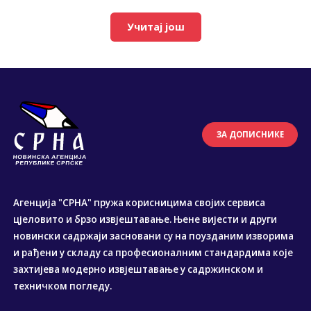
Учитај још
ЗА ДОПИСНИКЕ
Агенција "СРНА" пружа корисницима својих сервиса
цјеловито и брзо извјештавање. Њене вијести и други
новински садржаји засновани су на поузданим изворима
и рађени у складу са професионалним стандардима које
захтијева модерно извјештавање у садржинском и
техничком погледу.