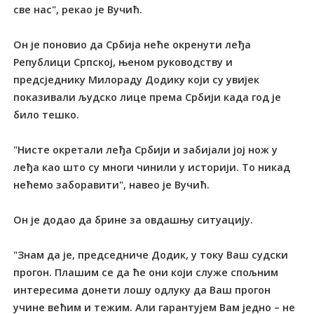
све нас", рекао је Вучић.
Он је поновио да Србија неће окренути леђа
Републици Српској, њеном руководству и
предсједнику Милораду Додику који су увијек
показивали људско лице према Србији када год је
било тешко.
"Нисте окретали леђа Србији и забијали јој нож у
леђа као што су многи чинили у историји. То никад
нећемо заборавити", навео је Вучић.
Он је додао да брине за овдашњу ситуацију.
"Знам да је, председниче Додик, у току Ваш судски
прогон. Плашим се да ће они који служе спољним
интересима донети лошу одлуку да Ваш прогон
учине већим и тежим. Али гарантујем Вам једно – не