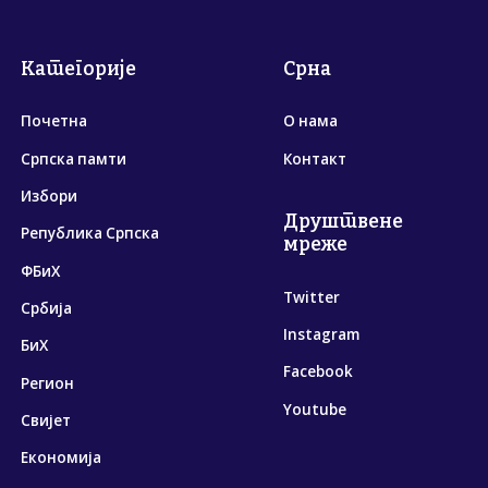
Категорије
Срна
Почетна
О нама
Српска памти
Контакт
Избори
Друштвене
Република Српска
мреже
ФБиХ
Twitter
Србија
Instagram
БиХ
Facebook
Регион
Youtube
Свијет
Економија