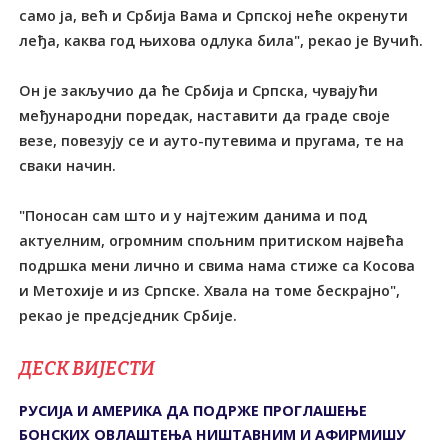
само ја, већ и Србија Вама и Српској неће окренути
леђа, каква год њихова одлука била", рекао је Вучић.
Он је закључио да ће Србија и Српска, чувајући
међународни поредак, наставити да граде своје
везе, повезују се и ауто-путевима и пругама, те на
сваки начин.
"Поносан сам што и у најтежим данима и под
актуелним, огромним спољним притиском највећа
подршка мени лично и свима нама стиже са Косова
и Метохије и из Српске. Хвала на томе бескрајно",
рекао је предсједник Србије.
ДЕСК ВИЈЕСТИ
РУСИЈА И АМЕРИКА ДА ПОДРЖЕ ПРОГЛАШЕЊЕ
БОНСКИХ ОВЛАШТЕЊА НИШТАВНИМ И АФИРМИШУ