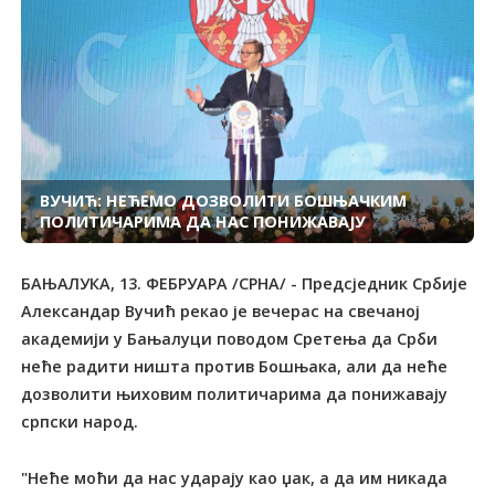
ВУЧИЋ: НЕЋЕМО ДОЗВОЛИТИ БОШЊАЧКИМ
ПОЛИТИЧАРИМА ДА НАС ПОНИЖАВАЈУ
БАЊАЛУКА, 13. ФЕБРУАРА /СРНА/ - Предсједник Србије
Александар Вучић рекао је вечерас на свечаној
академији у Бањалуци поводом Сретења да Срби
неће радити ништа против Бошњака, али да неће
дозволити њиховим политичарима да понижавају
српски народ.
"Неће моћи да нас ударају као џак, а да им никада