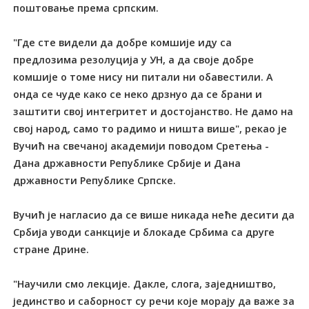
поштовање према српским.
"Где сте видели да добре комшије иду са
предлозима резолуција у УН, а да своје добре
комшије о томе нису ни питали ни обавестили. А
онда се чуде како се неко дрзнуо да се брани и
заштити свој интегритет и достојанство. Не дамо на
свој народ, само то радимо и ништа више", рекао је
Вучић на свечаној академији поводом Сретења -
Дана државности Републике Србије и Дана
државности Републике Српске.
Вучић је нагласио да се више никада неће десити да
Србија уводи санкције и блокаде Србима са друге
стране Дрине.
"Научили смо лекције. Дакле, слога, заједништво,
јединство и саборност су речи које морају да важе за