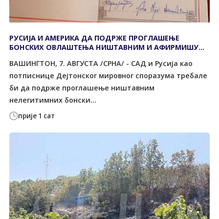
РУСИЈА И АМЕРИКА ДА ПОДРЖЕ ПРОГЛАШЕЊЕ
БОНСКИХ ОВЛАШТЕЊА НИШТАВНИМ И АФИРМИШУ
ПРАВО НАРОДА НА САМОПРЕДЈЕЉЕЊЕ
ВАШИНГТОН, 7. АВГУСТА /СРНА/ - САД и Русија као
потписнице Дејтонског мировног споразума требале
би да подрже проглашење ништавним
нелегитимних бонски...
прије 1 сат