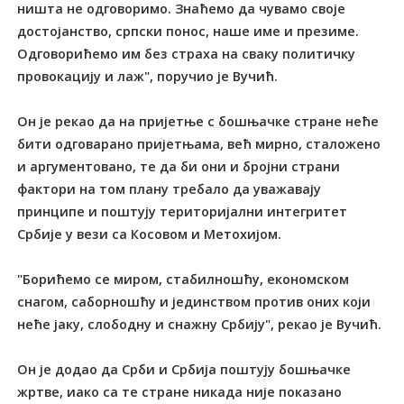
ништа не одговоримо. Знаћемо да чувамо своје
достојанство, српски понос, наше име и презиме.
Одговорићемо им без страха на сваку политичку
провокацију и лаж", поручио је Вучић.
Он је рекао да на пријетње с бошњачке стране неће
бити одговарано пријетњама, већ мирно, сталожено
и аргументовано, те да би они и бројни страни
фактори на том плану требало да уважавају
принципе и поштују територијални интегритет
Србије у вези са Косовом и Метохијом.
"Борићемо се миром, стабилношћу, економском
снагом, саборношћу и јединством против оних који
неће јаку, слободну и снажну Србију", рекао је Вучић.
Он је додао да Срби и Србија поштују бошњачке
жртве, иако са те стране никада није показано