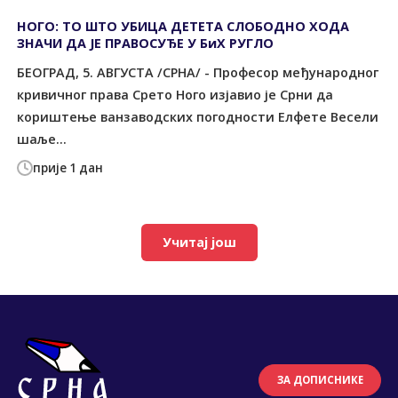
НОГО: ТО ШТО УБИЦА ДЕТЕТА СЛОБОДНО ХОДА
ЗНАЧИ ДА ЈЕ ПРАВОСУЂЕ У БиХ РУГЛО
БЕОГРАД, 5. АВГУСТА /СРНА/ - Професор међународног
кривичног права Срето Ного изјавио је Срни да
кориштење ванзаводских погодности Елфете Весели
шаље...
прије 1 дан
Учитај још
ЗА ДОПИСНИКЕ