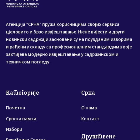
Агенција "СРНА" пружа корисницима својих сервиса
цјеловито и брзо извјештавање. Њене вијести и други
новински садржаји засновани су на поузданим изворима
и рађени у складу са професионалним стандардима које
захтијева модерно извјештавање у садржинском и
техничком погледу.
Категорије
Срна
Почетна
О нама
Српска памти
Контакт
Избори
Друштвене