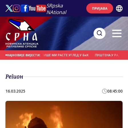
SRpska
ПРИЈАВА
NAtional
 ВИШЕ НАПАДА, СВЕ ВИШЕ МИ РАСТЕ УГЛЕД У БиХ
ПУШТЕНА У РАД НАЈВЕЋА 
НАЈНОВИЈЕ ВИЈЕСТИ:
Регион
16.03.2025
08:45:00