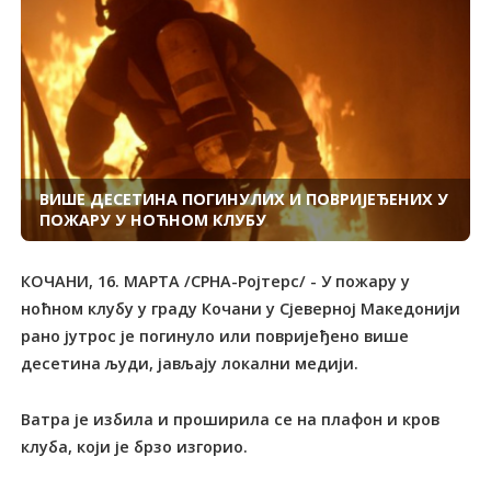
ВИШЕ ДЕСЕТИНА ПОГИНУЛИХ И ПОВРИЈЕЂЕНИХ У
ПОЖАРУ У НОЋНОМ КЛУБУ
КОЧАНИ, 16. МАРТА /СРНА-Ројтерс/ - У пожару у
ноћном клубу у граду Кочани у Сјеверној Македонији
рано јутрос је погинуло или повријеђено више
десетина људи, јављају локални медији.
Ватра је избила и проширила се на плафон и кров
клуба, који је брзо изгорио.