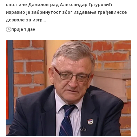
општине Даниловград Александар Гргуровић
изразио је забринутост због издавања грађевинске
дозволе за изгр...
прије 1 дан