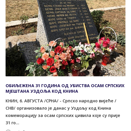
ОБИЉЕЖЕНА 31 ГОДИНА ОД УБИСТВА ОСАМ СРПСКИХ
МЈЕШТАНА УЗДОЉА КОД КНИНА
КНИН, 6. АВГУСТА /СРНА/ - Српско народно вијеће /
СНВ/ организовало је данас у Уздољу код Книна
комеморацију за осам српских цивила које су прије
31 го...