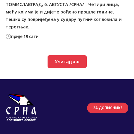
ТОМИСЛАВГРАД, 6. АВГУСТА /СРНА/ - Четири лица,
међу којима је и дијете рођено прошле године,
тешко су повријеђена у судару путничког возила и
теретњак...
прије 19 сати
Учитај још
ЗА ДОПИСНИКЕ