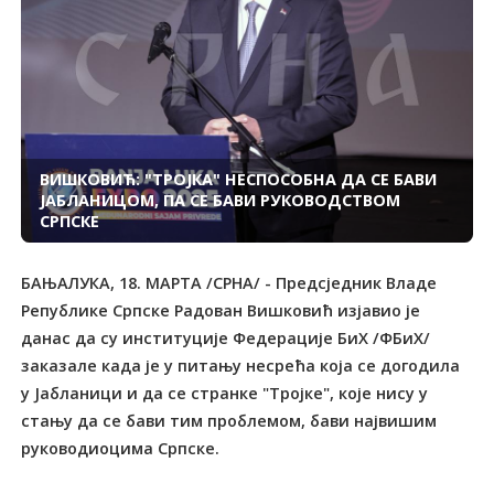
ВИШКОВИЋ: "ТРОЈКА" НЕСПОСОБНА ДА СЕ БАВИ
ЈАБЛАНИЦОМ, ПА СЕ БАВИ РУКОВОДСТВОМ
СРПСКЕ
БАЊАЛУКА, 18. МАРТА /СРНА/ - Предсједник Владе
Републике Српске Радован Вишковић изјавио је
данас да су институције Федерације БиХ /ФБиХ/
заказале када је у питању несрећа која се догодила
у Јабланици и да се странке "Тројке", које нису у
стању да се бави тим проблемом, бави највишим
руководиоцима Српске.