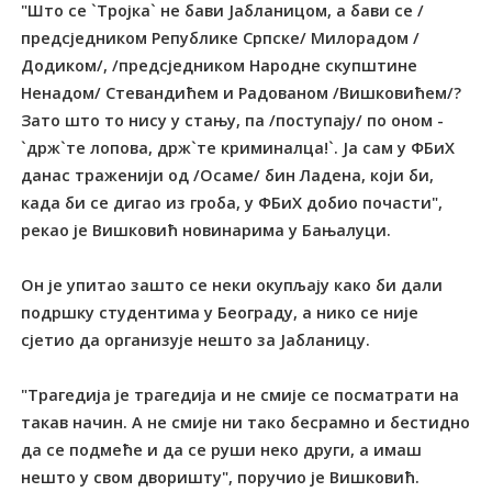
"Што се `Тројка` не бави Јабланицом, а бави се /
предсједником Републике Српске/ Милорадом /
Додиком/, /предсједником Народне скупштине
Ненадом/ Стевандићем и Радованом /Вишковићем/?
Зато што то нису у стању, па /поступају/ по оном -
`држ`те лопова, држ`те криминалца!`. Ја сам у ФБиХ
данас траженији од /Осаме/ бин Ладена, који би,
када би се дигао из гроба, у ФБиХ добио почасти",
рекао је Вишковић новинарима у Бањалуци.
Он је упитао зашто се неки окупљају како би дали
подршку студентима у Београду, а нико се није
сјетио да организује нешто за Јабланицу.
"Трагедија је трагедија и не смије се посматрати на
такав начин. А не смије ни тако бесрамно и бестидно
да се подмеће и да се руши неко други, а имаш
нешто у свом дворишту", поручио је Вишковић.