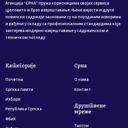
Агенција "СРНА" пружа корисницима својих сервиса
цјеловито и брзо извјештавање. Њене вијести и други
новински садржаји засновани су на поузданим изворима
и рађени у складу са професионалним стандардима које
захтијева модерно извјештавање у садржинском и
техничком погледу.
Категорије
Срна
Почетна
О нама
Српска памти
Контакт
Избори
Друштвене
Република Српска
мреже
ФБиХ
Twitter