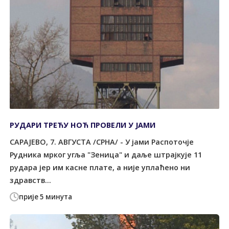
РУДАРИ ТРЕЋУ НОЋ ПРОВЕЛИ У ЈАМИ
САРАЈЕВО, 7. АВГУСТА /СРНА/ - У јами Распоточје
Рудника мрког угља "Зеница" и даље штрајкује 11
рудара јер им касне плате, а није уплаћено ни
здравств...
прије 5 минута