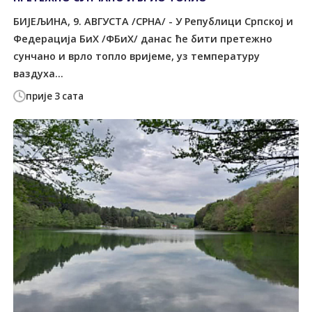
БИЈЕЉИНА, 9. АВГУСТА /СРНА/ - У Републици Српској и
Федерација БиХ /ФБиХ/ данас ће бити претежно
сунчано и врло топло вријеме, уз температуру
ваздуха...
прије 3 сата