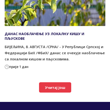
ДАНАС НАОБЛАЧЕЊЕ УЗ ЛОКАЛНУ КИШУ И
ПЉУСКОВЕ
БИЈЕЉИНА, 8. АВГУСТА /СРНА/ - У Републици Српској и
Федерацији БиХ /ФБиХ/ данас се очекује наоблачење
са локалном кишом и пљусковима.
прије 1 дан
Учитај још