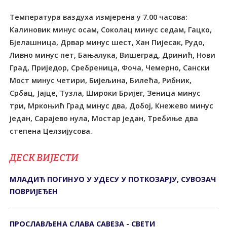
Температура ваздуха измјерена у 7.00 часова:
Калиновик минус осам, Соколац минус седам, Гацко,
Бјелашница, Дрвар минус шест, Хан Пијесак, Рудо,
Ливно минус пет, Бањалука, Вишеград, Дринић, Нови
Град, Приједор, Сребреница, Фоча, Чемерно, Сански
Мост минус четири, Бијељина, Билећа, Рибник,
Србац, Јајце, Тузла, Широки Бријег, Зеница минус
три, Мркоњић Град минус два, Добој, Кнежево минус
један, Сарајево нула, Мостар један, Требиње два
степена Целзијусова.
ДЕСК ВИЈЕСТИ
МЛАДИЋ ПОГИНУО У УДЕСУ У ПОТКОЗАРЈУ, СУВОЗАЧ
ПОВРИЈЕЂЕН
ПРОСЛАВЉЕНА СЛАВА САВЕЗА - СВЕТИ