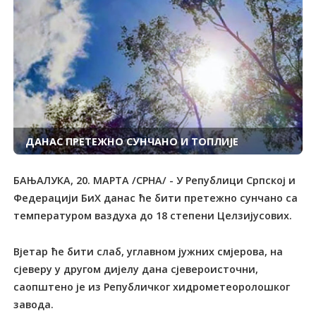
ДАНАС ПРЕТЕЖНО СУНЧАНО И ТОПЛИЈЕ
БАЊАЛУКА, 20. МАРТА /СРНА/ - У Републици Српској и
Федерацији БиХ данас ће бити претежно сунчано са
температуром ваздуха до 18 степени Целзијусових.
Вјетар ће бити слаб, углавном јужних смјерова, на
сјеверу у другом дијелу дана сјевероисточни,
саопштено је из Републичког хидрометеоролошког
завода.