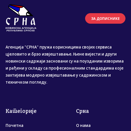
ЗА ДОПИСНИКЕ
Агенција "СРНА" пружа корисницима својих сервиса
цјеловито и брзо извјештавање. Њене вијести и други
новински садржаји засновани су на поузданим изворима
и рађени у складу са професионалним стандардима које
захтијева модерно извјештавање у садржинском и
техничком погледу.
Категорије
Срна
Почетна
О нама