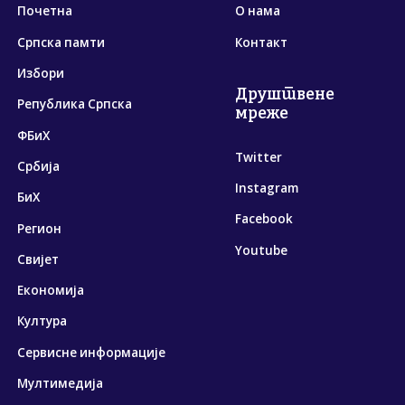
Почетна
О нама
Српска памти
Контакт
Избори
Друштвене
Република Српска
мреже
ФБиХ
Twitter
Србија
Instagram
БиХ
Facebook
Регион
Youtube
Свијет
Економија
Култура
Сервисне информације
Мултимедија