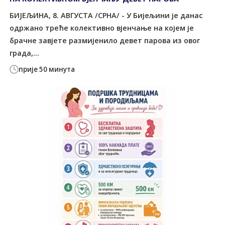
БИЈЕЉИНА, 8. АВГУСТА /СРНА/ - У Бијељини је данас
одржано треће колективно вјенчање на којем је
брачне завјете размијенило девет парова из овог
града,...
прије 50 минута