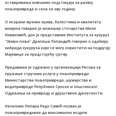
остваривања новчаних подстицаја за развој
пољопривреде и села за ову годину.
О исхрани музних крава, болестима и квалитету
млијека говорио је инжењер сточарства Миле
Новаковић, док је представник Института за кукуруз
"Земун поље" Драгиша Лопандић говорио о одабиру
хибрида кукуруза који се могу користити на подручју
Мајевице за предстојећу сјетву.
Предавање је одржано у организацији Ресора за
пружање стручних услуга у пољопривреди
Министарства пољопривреде, шумарства и
водопривреде Републике Српске и општинског
Одјељења за привреду и друштвене дјелатности.
Начелник Лопара Радо Савић позвао је
пољопривреднике да максимално исцрпе