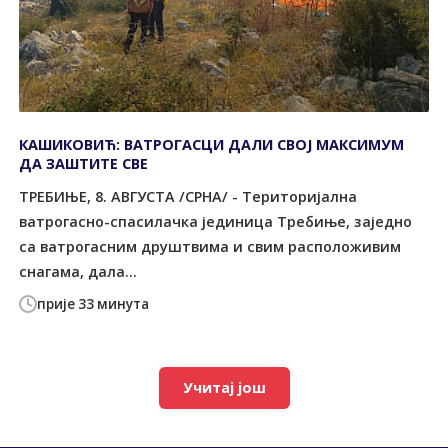
КАШИКОВИЋ: ВАТРОГАСЦИ ДАЛИ СВОЈ МАКСИМУМ
ДА ЗАШТИТЕ СВЕ
ТРЕБИЊЕ, 8. АВГУСТА /СРНА/ - Tериторијална
ватрогасно-спасилачка јединица Tребиње, заједно
са ватрогасним друштвима и свим расположивим
снагама, дала...
прије 33 минута
Учитај још