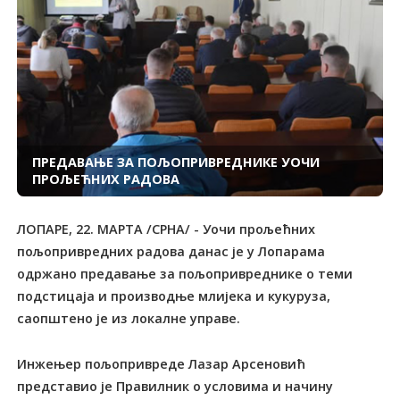
ПРЕДАВАЊЕ ЗА ПОЉОПРИВРЕДНИКЕ УОЧИ
ПРОЉЕЋНИХ РАДОВА
ЛОПАРЕ, 22. МАРТА /СРНА/ - Уочи прољећних
пољопривредних радова данас је у Лопарама
одржано предавање за пољопривреднике о теми
подстицаја и производње млијека и кукуруза,
саопштено је из локалне управе.
Инжењер пољопривреде Лазар Арсеновић
представио је Правилник о условима и начину