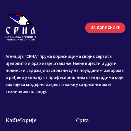
ЗА ДОПИСНИКЕ
Агенција "СРНА" пружа корисницима својих сервиса
цјеловито и брзо извјештавање. Њене вијести и други
новински садржаји засновани су на поузданим изворима
и рађени у складу са професионалним стандардима које
захтијева модерно извјештавање у садржинском и
техничком погледу.
Категорије
Срна