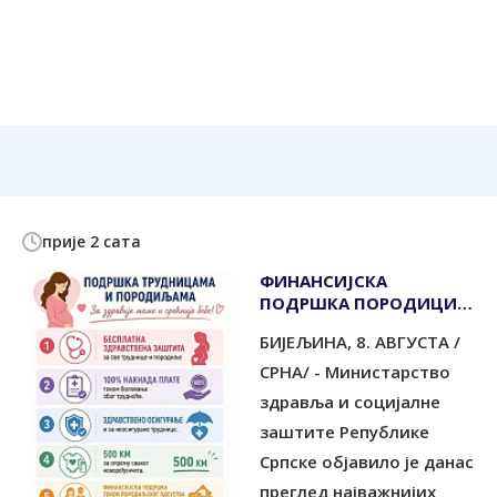
прије 2 сата
ФИНАНСИЈСКА
ПОДРШКА ПОРОДИЦИ И
РАЂАЊУ
БИЈЕЉИНА, 8. АВГУСТА /
СРНА/ - Министарство
здравља и социјалне
заштите Републике
Српске објавило је данас
преглед најважнијих