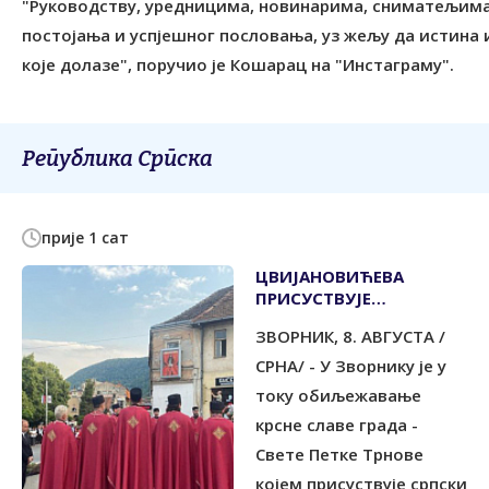
"Руководству, уредницима, новинарима, сниматељима
постојања и успјешног пословања, уз жељу да истина 
које долазе", поручио је Кошарац на "Инстаграму".
Република Српска
прије 1 сат
ЦВИЈАНОВИЋЕВА
ПРИСУСТВУЈЕ
ОБИЉЕЖАВАЊУ КРСНЕ
ЗВОРНИК, 8. АВГУСТА /
СЛАВЕ ГРАДА
СРНА/ - У Зворнику је у
току обиљежавање
крсне славе града -
Свете Петке Трнове
којем присуствује српски