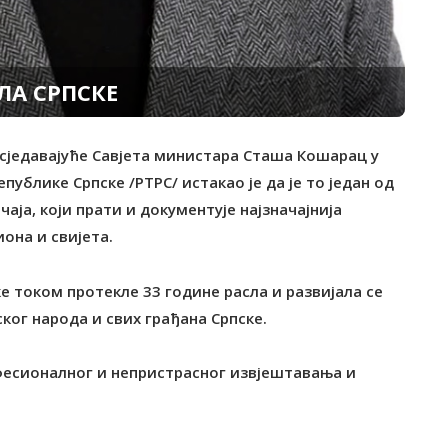
ЛА СРПСКЕ
дсједавајуће Савјета министара Сташа Кошарац у
ублике Српске /РТРС/ истакао је да је то један од
аја, који прати и документује најзначајнија
она и свијета.
ке током протекле 33 године расла и развијала се
ког народа и свих грађана Српске.
офесионалног и непристрасног извјештавања и