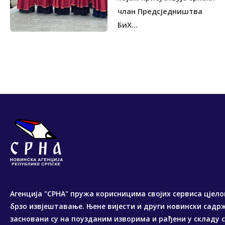
члан Предсједништва
БиХ...
Агенција "СРНА" пружа корисницима својих сервиса цјело
брзо извјештавање. Њене вијести и други новински садр
засновани су на поузданим изворима и рађени у складу 