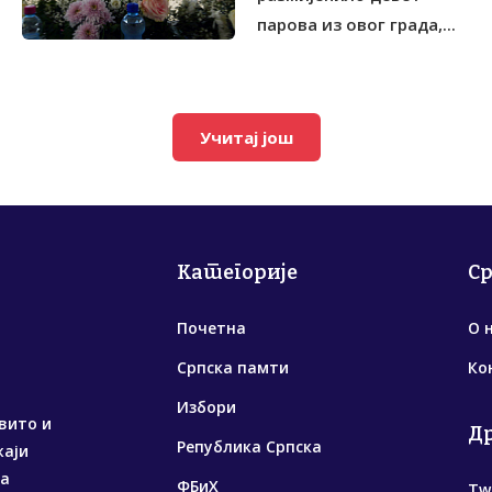
парова из овог града,...
Учитај још
Категорије
С
Почетна
О 
Српска памти
Ко
Избори
вито и
Д
Република Српска
жаји
са
ФБиХ
Tw