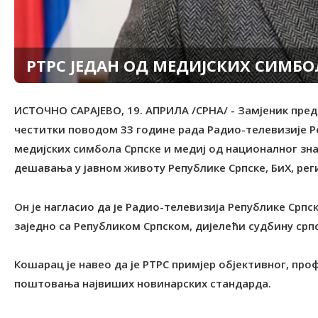
РТРС ЈЕДАН ОД МЕДИЈСКИХ СИМБО
ИСТОЧНО САРАЈЕВО, 19. АПРИЛА /СРНА/ - Замјеник пре
честитки поводом 33 године рада Радио-телевизије Реп
медијских симбола Српске и медиј од националног знач
дешавања у јавном животу Републике Српске, БиХ, реги
Он је нагласио да је Радио-телевизија Републике Српс
заједно са Републиком Српском, дијелећи судбину српс
Кошарац је навео да је РТРС примјер објективног, пр
поштовања највиших новинарских стандарда.