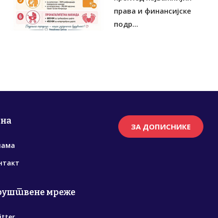
права и финансијске
подр...
рна
ЗА ДОПИСНИКЕ
нама
нтакт
руштвене мреже
itter