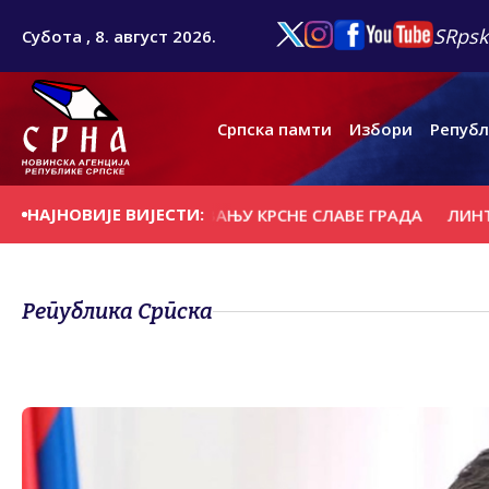
SRpsk
Субота , 8. август 2026.
Српска памти
Избори
Републ
НАЈНОВИЈЕ ВИЈЕСТИ:
УСТВУЈЕ ОБИЉЕЖАВАЊУ КРСНЕ СЛАВЕ ГРАДА
ЛИНТА: ЕУ
Република Српска