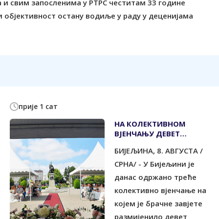
 и свим запосленима у РТРС честитам 33 године
и објективност остану водиље у раду у деценијама
прије 1 сат
НА КОЛЕКТИВНОМ
ВЈЕНЧАЊУ ДЕВЕТ
ПАРОВА
БИЈЕЉИНА, 8. АВГУСТА /
СРНА/ - У Бијељини је
данас одржано треће
колективно вјенчање на
којем је брачне завјете
размијенило девет