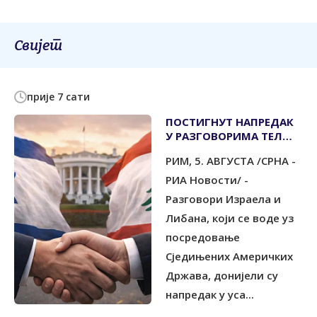
Свијет
прије 7 сати
ПОСТИГНУТ НАПРЕДАК
У РАЗГОВОРИМА ТЕЛ
АВИВА И БЕЈРУТА
РИМ, 5. АВГУСТА /СРНА -
РИА Новости/ -
Разговори Израела и
Либана, који се воде уз
посредовање
Сједињених Америчких
Држава, донијели су
напредак у уса...