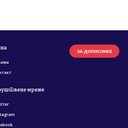
рна
ЗА ДОПИСНИКЕ
нама
нтакт
руштвене мреже
itter
stagram
cebook