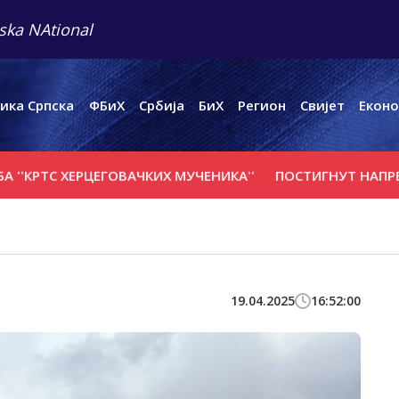
ska NAtional
ика Српска
ФБиХ
Србија
БиХ
Регион
Свијет
Еконо
С ХЕРЦЕГОВАЧКИХ МУЧЕНИКА''
ПОСТИГНУТ НАПРЕДАК У 
19.04.2025
16:52:00