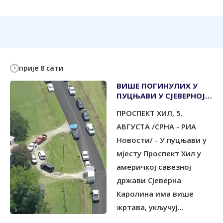
прије 8 сати
ВИШЕ ПОГИНУЛИХ У
ПУЦЊАВИ У СЈЕВЕРНОЈ
КАРОЛИНИ
ПРОСПЕКТ ХИЛ, 5.
АВГУСТА /СРНА - РИА
Новости/ - У пуцњави у
мјесту Проспект Хил у
америчкој савезној
држави Сјеверна
Каролина има више
жртава, укључуј...