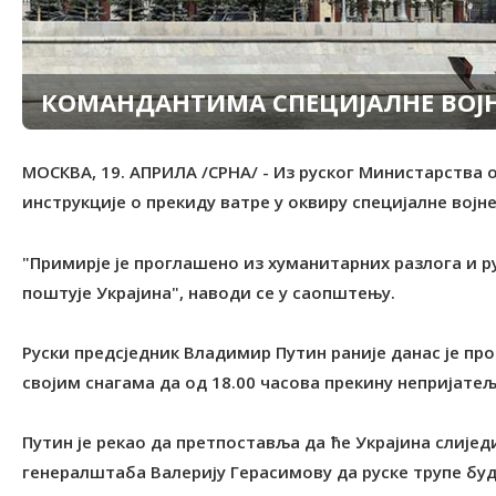
КОМАНДАНТИМА СПЕЦИЈАЛНЕ ВОЈН
МОСКВА, 19. АПРИЛА /СРНА/ - Из руског Министарства
инструкције о прекиду ватре у оквиру специјалне војне
"Примирје је проглашено из хуманитарних разлога и р
поштује Украјина", наводи се у саопштењу.
Руски предсједник Владимир Путин раније данас је пр
својим снагама да од 18.00 часова прекину непријатељ
Путин је рекао да претпоставља да ће Украјина слиједи
генералштаба Валерију Герасимову да руске трупе буд