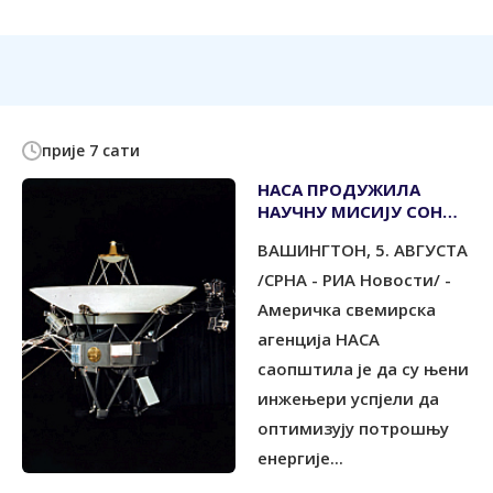
прије 7 сати
НАСА ПРОДУЖИЛА
НАУЧНУ МИСИЈУ СОНДЕ
"ВОЈАЏЕР ДВА" ЗА
ВАШИНГТОН, 5. АВГУСТА
НАЈМАЊЕ ГОДИНУ ДАНА
/СРНА - РИА Новости/ -
Америчка свемирска
агенција НАСА
саопштила је да су њени
инжењери успјели да
оптимизују потрошњу
енергије...