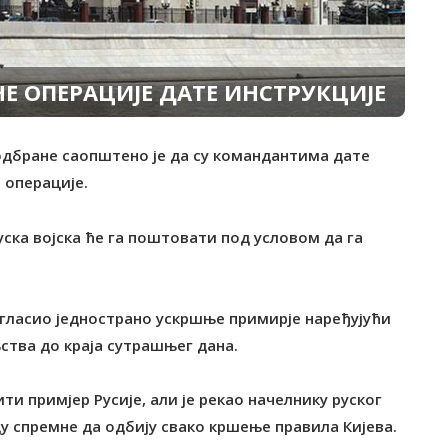
Е ОПЕРАЦИЈЕ ДАТЕ ИНСТРУКЦИЈЕ
 одбране саопштено је да су командантима дате
 операције.
уска војска ће га поштовати под условом да га
огласио једнострано ускршње примирје наређујући
ства до краја сутрашњег дана.
ти примјер Русије, али је рекао начелнику руског
у спремне да одбију свако кршење правила Кијева.