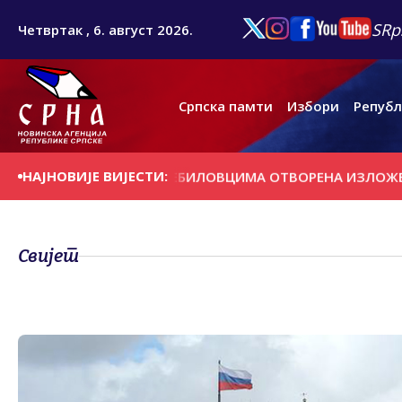
SRp
Четвртак , 6. август 2026.
Српска памти
Избори
Републ
НАЈНОВИЈЕ ВИЈЕСТИ:
АШЊИ ДАН
У ПРЕБИЛОВЦИМА ОTВОРЕНА ИЗЛОЖБА ''КРT
Свијет