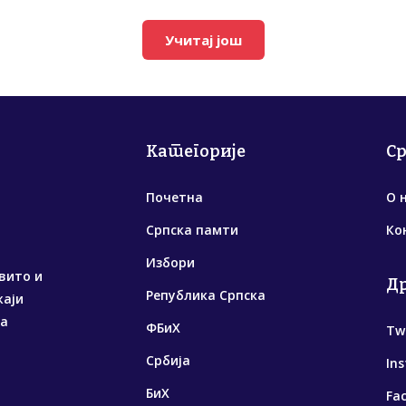
Учитај још
Категорије
С
Почетна
О 
Српска памти
Ко
Избори
вито и
Д
Република Српска
жаји
са
ФБиХ
Tw
Србија
In
БиХ
Fa