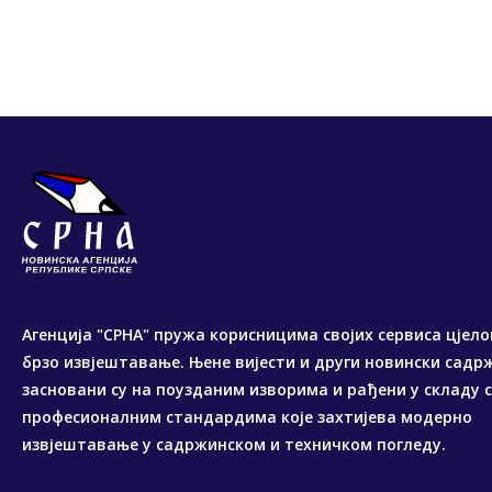
Агенција "СРНА" пружа корисницима својих сервиса цјело
брзо извјештавање. Њене вијести и други новински садр
засновани су на поузданим изворима и рађени у складу 
професионалним стандардима које захтијева модерно
извјештавање у садржинском и техничком погледу.