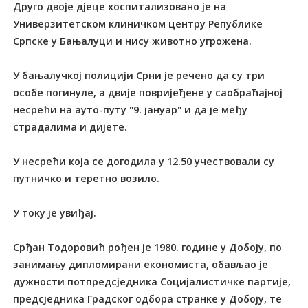
Друго двоје дјеце хоспитализовано је на
Универзитетском клиничком центру Републике
Српске у Бањалуци и нису животно угрожена.
У бањалучкој полицији Срни је речено да су три
особе погинуле, а двије повријеђене у саобраћајној
несрећи на ауто-путу "9. јануар" и да је међу
страдалима и дијете.
У несрећи која се догодила у 12.50 учествовали су
путничко и теретно возило.
У току је увиђај.
Срђан Тодоровић рођен је 1980. године у Добоју, по
занимању дипломирани економиста, обављао је
дужности потпредсједника Социјалистичке партије,
предсједника Градског одбора странке у Добоју, те