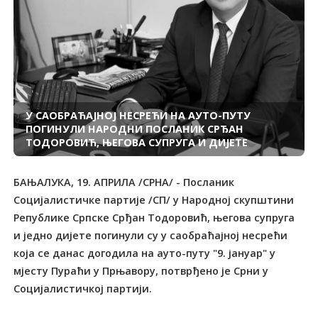
У САОБРАЋАЈНОЈ НЕСРЕЋИ НА АУТО-ПУТУ
ПОГИНУЛИ НАРОДНИ ПОСЛАНИК СРЂАН
ТОДОРОВИЋ, ЊЕГОВА СУПРУГА И ДИЈЕТЕ
БАЊАЛУКА, 19. АПРИЛА /СРНА/ - Посланик
Социјалистичке партије /СП/ у Народној скупштини
Републике Српске Срђан Тодорoвић, његова супруга
и једно дијете погинули су у саобраћајној несрећи
која се данас догодила на ауто-путу "9. јануар" у
мјесту Пураћи у Прњавору, потврђено је Срни у
Социјалистичкој партији.