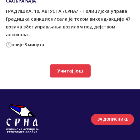
САОБРАЋАЈА
ГРАДИШКА, 10. АВГУСТА /СРНА/ - Полицијска управа
Градишка санкционисала је током викенд-акције 47
возача због управљања возилом под дејством
алкохола...
прије 3 минута
Учитај још
ЗА ДОПИСНИКЕ