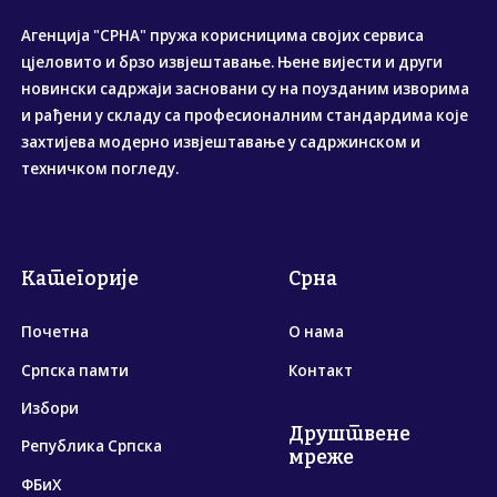
Агенција "СРНА" пружа корисницима својих сервиса
цјеловито и брзо извјештавање. Њене вијести и други
новински садржаји засновани су на поузданим изворима
и рађени у складу са професионалним стандардима које
захтијева модерно извјештавање у садржинском и
техничком погледу.
Категорије
Срна
Почетна
О нама
Српска памти
Контакт
Избори
Друштвене
Република Српска
мреже
ФБиХ