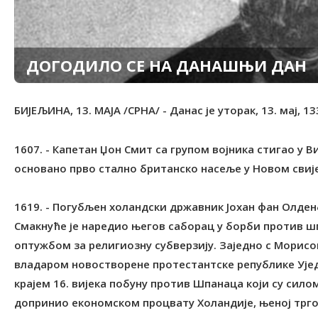
ДОГОДИЛО СЕ НА ДАНАШЊИ ДАН
БИЈЕЉИНА, 13. МАЈА /СРНА/ - Данас је уторак, 13. мај, 1
1607. - Капетан Џон Смит са групом војника стигао у Вирџинију и назвао то мјесто Џејмстаун, гдје је основано прво стално британско насеље у Новом свијету. 1619. - Погубљен холандски државник Јохан фан Олденбарневелт, отац модерне холандске државе. Смакнуће је наредио његов саборац у борби против шпанских окупатора принц Морис од Насауа, под оптужбом за религиозну субверзију. Заједно с Морисовим оцем Вилемом Првим "Ћутљивим" од Оранжа, владаром новостворене протестантске републике Уједињених Провинција Низоземске, предводио је крајем 16. вијека побуну против Шпанаца који су силом натурали римокатолицизам. Одлучујуће је допринио економском процвату Холандије, њеној трговинској експанзији и оснивању Холандске источноиндијске компаније, али је његов умјерени протестантизам толико засметао Морису да га је ухапсио и погубио, што историчари сматрају најтамнијом мрљом ране холандске историје. 1717. - Рођена аустријска царица, чешка и мађарска краљица Марија Терезија, која је током владавине од 1740. до смрти 1780. проводила реформе у духу просвијећеног апсолутизма, али и германизацију и насилно покатоличавање. Србима у Поморишкој крајини укинула је привилегије, чиме је подстакла њихове сеобе у Русију од 1751. до 1753. Да би осигурала оспоравани пријесто, водила је рат за аустријско насљеђе од 1740. до 1748. у којем јој је 1745. пруски краљ Фридрих Други Велики преотео Шлезију и учествовала је у Седмогодишњем рату од 1756. до 1763. 1792. - Рођен италијански свештеник Ђовани Марија Мастаи Ферети, од 1846. папа Пије Девети, чији је понтификат трајао 31 годину и 236 дана, најдуже у историји римокатоличке цркве. На Ватиканском сабору 1870. прогласио је догму о папској непогрешивости. 1795. - Рођен словачки филолог и историчар Павел Јозеф Шафарик, идеолог словенске узајамности и један од оснивача славистике. Као директор Српске гимназије у Новом Саду од 1819. до 1833. придобио је многе утицајне личности, укључујући владаре Србије и Црне Горе Милоша Обреновића и Петра Другог Петровића Његоша, за шире истраживачке подухвате у проучавању језика и књижевности Јужних Словена. Био је и предсједник "Социетас славица", првог читалачко-претплатничког часописа Словака у Војводини. Од 1833. се у Прагу као библиотекар Универзитетске библиотеке посветио изучавању словенских језика, књижевности и историје. За српску културу су посебно значајна "Српска читанка" у којој је изложио поријекло и развитак српског језика, затим "Житије Стевана Немање" и "Душанов законик". Остала дјела: "Историја словенског језика и књижевности свих дијалеката", "Словенске старине", "Словенска етнографија", "Споменици старе књижевности Југословена", "О поријеклу и завичају глагољице", "Историја југословенске књижевности", "Житија Ћирила и Методија". 1798. - Рођен српски сликар Константин Данил, један од највећих српских сликара 19. вијека, представник српског бидермајера. Стилом и техником, блиском бечким класицистима, радио је иконостасе - најзначајнији су у Успенској цркви у Панчеву и у епархијској цркви у Темишвару - портрете, мртву природу, композиције. Достизао је право мајсторство као портретиста, испољавајући знатну умјетничку снагу и племенитост колорита, поготово у периоду ослобађања стега стилизације, кад је моделовао слободније и тежио психолошкој анализи, што је нарочито упечатљиво у портретима "Павле Кенгелац" и "Умјетникова жена". 1809. - Трупе француског цара Наполеона Првог ушле у Беч. 1830. - Основана република Еквадор. 1840. - Рођен француски писац Алфонс Доде, аутор трилогије о згодама Тартарена Тарасконца, ремек-дјела француске хумористичке прозе. Био је натуралиста, али се одликовао топлином у разумијевању људске несреће, ненаметљивим хуманизмом и изузетним даром запажања. Писао је романе, драме и новеле. Дјела: "Писма из мог млина", "Тартарен Тарасконац", "Набоб", "Сафо", "Нума Руместан", "Краљеви у изгнанству", "Бесмртник". 1846. - Конгрес САД формално објавио рат Мексику, мада су борбе у Калифорнији започете неколико дана раније. Послије крвавих двогодишњих сукоба САД су добиле рат 1848, отевши Нови Мексико и златом богату Калифорнију, чиме је Мексико сведен у садашње границе. 1848. - У Сремским Карловцима скупштина представника 175 црквених општина војвођанских епархија, заједно с делегатима из Србије, изабрала митрополита Јосифа Рајачића за патријарха, а пуковника Стевана Шупљикца за војводу. Скупштина је истакла и право Срба у Аустрији и Угарској на аутономни политички и културни развој, а 15. маја је прогласила Српску Војводину која је обухватала Срем, Војну крајину у Срему, Барању и Бачку с бечејским и шајкашким окрузима и Банат с Војном крајином и Кикиндским округом. Прокламован је савез Српске Војводине са Славонијом, Хрватском и Далмацијом. Аустријска и мађарска влада прогласиле су одлуке Мајске скупштине незаконитим, али је аустријски устав од 4. марта 1849. потврдио оснивање Српске Војводине и Тамишког Баната, у које су укључени Бодрошка, Торонталска, Тамишка и Крашовска жупанија и Румски и Илочки округ Сремске жупаније. Војводина је добила статус посебне управне територије, а аустријски цар је додао титулу великог војводе. 1851. - Рођен српски писац и љекар Лаза Лазаревић, један од најбољих српских реалиста. Права је завршио у Београду, а медицину у Берлину. Написао је само девет приповиједака, од којих је "Швабица" остала у фрагментима. Мада с патријархалним погледима на живот, његове приповијетке - сажете, с веома снажном унутрашњом драматиком - имају класичну вриједност. Преводио је руске писце 