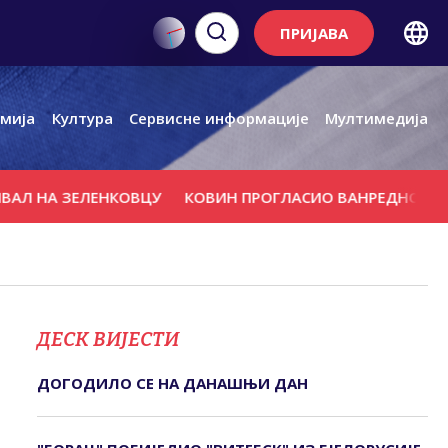
ПРИЈАВА
мија
Култура
Сервисне информације
Мултимедија
 ЗЕЛЕНКОВЦУ
КОВИН ПРОГЛАСИО ВАНРЕДНО СТАЊЕ
У
ДЕСК ВИЈЕСТИ
ДОГОДИЛО СЕ НА ДАНАШЊИ ДАН