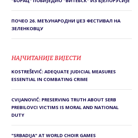
"БОРАЦ" ПОБИЈЕДИО "ВИТЕБСК" ИЗ БЈЕЛОРУСИЈЕ
ПОЧЕО 26. МЕЂУНАРОДНИ ЏЕЗ ФЕСТИВАЛ НА
ЗЕЛЕНКОВЦУ
НАЈЧИТАНИЈЕ ВИЈЕСТИ
KOSTREŠEVIĆ: ADEQUATE JUDICIAL MEASURES
ESSENTIAL IN COMBATING CRIME
CVIJANOVIĆ: PRESERVING TRUTH ABOUT SERB
PREBILOVCI VICTIMS IS MORAL AND NATIONAL
DUTY
"SRBADIJA" AT WORLD CHOIR GAMES