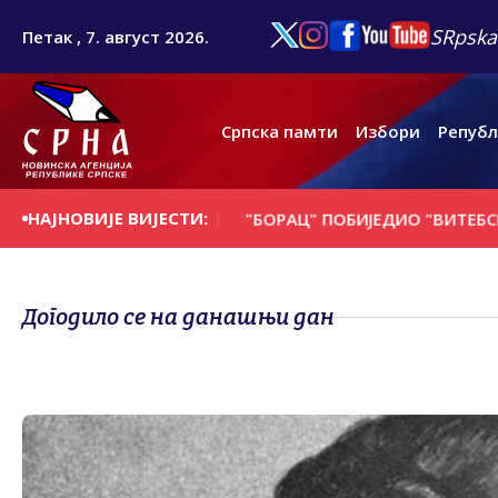
SRpska
Петак , 7. август 2026.
Српска памти
Избори
Републ
НАЈНОВИЈЕ ВИЈЕСТИ:
НА ДАНАШЊИ ДАН
"БОРАЦ" ПОБИЈЕДИО "ВИТЕБСК" ИЗ БЈ
Догодило се на данашњи дан