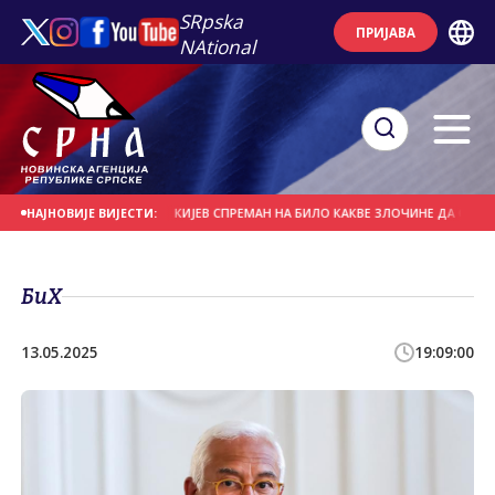
SRpska
ПРИЈАВА
NAtional
ЛЕМА У САОБРАЋАЈУ
КИЈЕВ СПРЕМАН НА БИЛО КАКВЕ ЗЛОЧИНЕ ДА ОБЕЗБИЈ
НАЈНОВИЈЕ ВИЈЕСТИ:
БиХ
13.05.2025
19:09:00