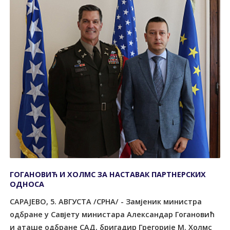
ГОГАНОВИЋ И ХОЛМС ЗА НАСТАВАК ПАРТНЕРСКИХ
ОДНОСА
САРАЈЕВО, 5. АВГУСТА /СРНА/ - Замјеник министра
одбране у Савјету министара Александар Гогановић
и аташе одбране САД, бригадир Грегорије М. Холмс