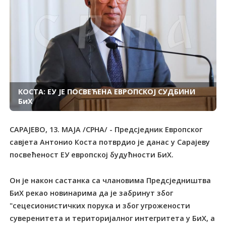
КОСТА: ЕУ ЈЕ ПОСВЕЋЕНА ЕВРОПСКОЈ СУДБИНИ
БиХ
САРАЈЕВО, 13. МАЈА /СРНА/ - Предсједник Европског
савјета Антонио Коста потврдио је данас у Сарајеву
посвећеност ЕУ европској будућности БиХ.
Он је након састанка са члановима Предсједништва
БиХ рекао новинарима да је забринут због
"сецесионистичких порука и због угрожености
суверенитета и територијалног интегритета у БиХ, а