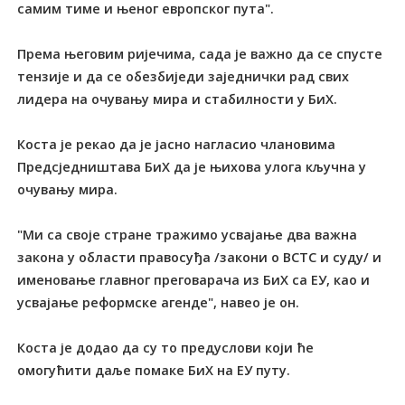
самим тиме и њеног европског пута".
Према његовим ријечима, сада је важно да се спусте
тензије и да се обезбиједи заједнички рад свих
лидера на очувању мира и стабилности у БиХ.
Коста је рекао да је јасно нагласио члановима
Предсједништава БиХ да је њихова улога кључна у
очувању мира.
"Ми са своје стране тражимо усвајање два важна
закона у области правосуђа /закони о ВСТС и суду/ и
именовање главног преговарача из БиХ са ЕУ, као и
усвајање реформске агенде", навео је он.
Коста је додао да су то предуслови који ће
омогућити даље помаке БиХ на ЕУ путу.