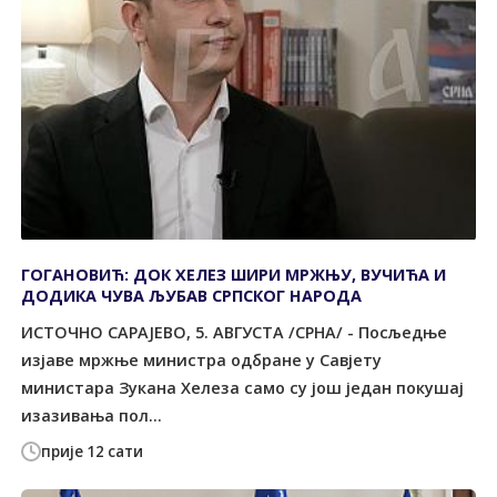
ГОГАНОВИЋ: ДОК ХЕЛЕЗ ШИРИ МРЖЊУ, ВУЧИЋА И
ДОДИКА ЧУВА ЉУБАВ СРПСКОГ НАРОДА
ИСТОЧНО САРАЈЕВО, 5. АВГУСТА /СРНА/ - Посљедње
изјаве мржње министра одбране у Савјету
министара Зукана Хелеза само су још један покушај
изазивања пол...
прије 12 сати