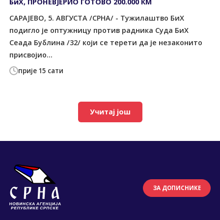
БиХ, ПРОНЕВЈЕРИО ГОТОВО 200.000 КМ
САРАЈЕВО, 5. АВГУСТА /СРНА/ - Тужилаштво БиХ
подигло је оптужницу против радника Суда БиХ
Сеада Бублина /32/ који се терети да је незаконито
присвојио...
прије 15 сати
Учитај још
ЗА ДОПИСНИКЕ