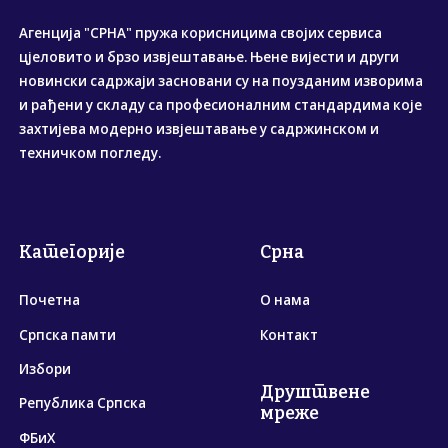
Агенција "СРНА" пружа корисницима својих сервиса
цјеловито и брзо извјештавање. Њене вијести и други
новински садржаји засновани су на поузданим изворима
и рађени у складу са професионалним стандардима које
захтијева модерно извјештавање у садржинском и
техничком погледу.
Категорије
Срна
Почетна
О нама
Српска памти
Контакт
Избори
Друштвене
Република Српска
мреже
ФБиХ