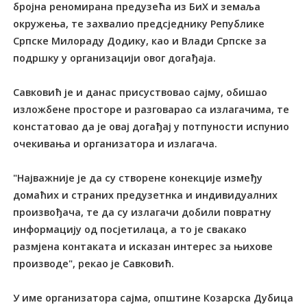
бројна реномирана предузећа из БиХ и земаља
окружења, те захвалио предсједнику Републике
Српске Милораду Додику, као и Влади Српске за
подршку у организацији овог догађаја.
Савковић је и данас присуствовао сајму, обишао
изложбене просторе и разговарао са излагачима, те
констатовао да је овај догађај у потпуности испунио
очекивања и организатора и излагача.
"Најважније је да су створене конекције између
домаћих и страних предузетнка и индивидуалних
произвођача, те да су излагачи добили повратну
информацију од посјетилаца, а то је свакако
размјена контаката и исказан интерес за њихове
производе", рекао је Савковић.
У име организатора сајма, општине Козарска Дубица