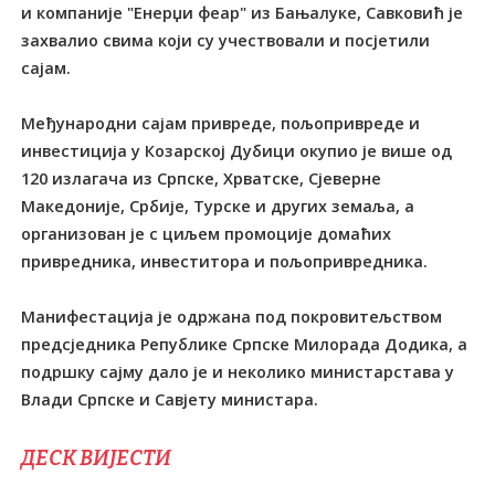
и компаније "Енерџи феар" из Бањалуке, Савковић је
захвалио свима који су учествовали и посјетили
сајам.
Међународни сајам привреде, пољопривреде и
инвестиција у Козарској Дубици окупио је више од
120 излагача из Српске, Хрватске, Сјеверне
Македоније, Србије, Tурске и других земаља, а
организован је с циљем промоције домаћих
привредника, инвеститора и пољопривредника.
Манифестација је одржана под покровитељством
предсједника Републике Српске Милорада Додика, а
подршку сајму дало је и неколико министарстава у
Влади Српске и Савјету министара.
ДЕСК ВИЈЕСТИ