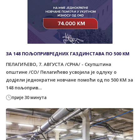
ЗА 148 ПОЉОПРИВРЕДНИХ ГАЗДИНСТАВА ПО 500 КМ
ПЕЛАГИЋЕВО, 7. АВГУСТА /СРНА/ - Скупштина
општине /СО/ Пелагићево усвојила је одлуку о
додјели једнократне новчане помоћи од по 500 КМ за
148 пољоприв...
прије 30 минута