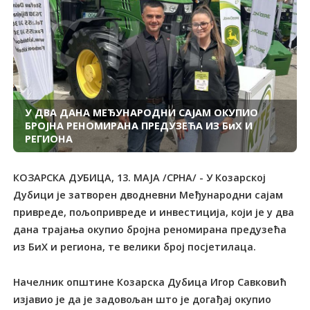
У ДВА ДАНА МЕЂУНАРОДНИ САЈАМ ОКУПИО
БРОЈНА РЕНОМИРАНА ПРЕДУЗЕЋА ИЗ БиХ И
РЕГИОНА
КОЗАРСКА ДУБИЦА, 13. МАЈА /СРНА/ - У Козарској
Дубици је затворен дводневни Међународни сајам
привреде, пољопривреде и инвестиција, који је у два
дана трајања окупио бројна реномирана предузећа
из БиХ и региона, те велики број посјетилаца.
Начелник општине Козарска Дубица Игор Савковић
изјавио је да је задовољан што је догађај окупио