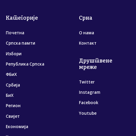
Категорије
Срна
Почетна
О нама
Српска памти
Контакт
Избори
Друштвене
Република Српска
мреже
ФБиХ
Twitter
Србија
Instagram
БиХ
Facebook
Регион
Youtube
Свијет
Економија