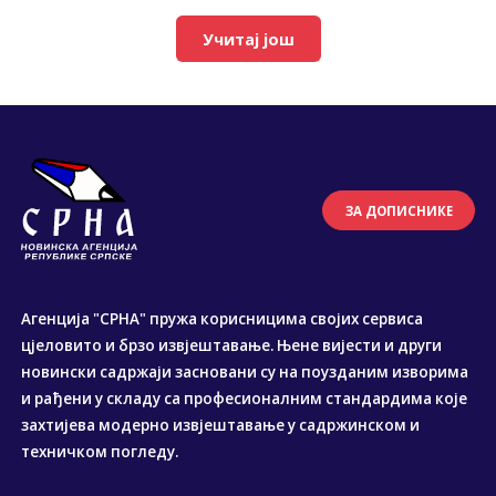
Учитај још
ЗА ДОПИСНИКЕ
Агенција "СРНА" пружа корисницима својих сервиса
цјеловито и брзо извјештавање. Њене вијести и други
новински садржаји засновани су на поузданим изворима
и рађени у складу са професионалним стандардима које
захтијева модерно извјештавање у садржинском и
техничком погледу.