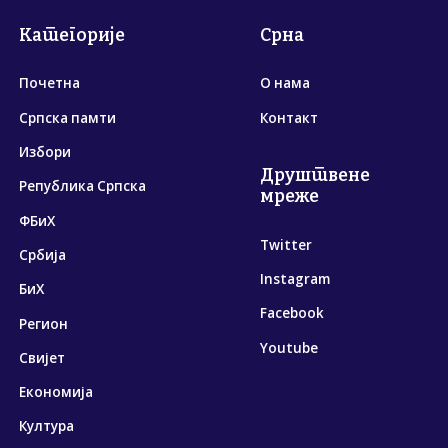
Категорије
Срна
Почетна
О нама
Српска памти
Контакт
Избори
Друштвене
Република Српска
мреже
ФБиХ
Twitter
Србија
Instagram
БиХ
Facebook
Регион
Youtube
Свијет
Економија
Култура