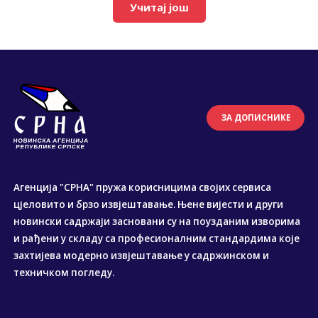
Учитај још
ЗА ДОПИСНИКЕ
Агенција "СРНА" пружа корисницима својих сервиса
цјеловито и брзо извјештавање. Њене вијести и други
новински садржаји засновани су на поузданим изворима
и рађени у складу са професионалним стандардима које
захтијева модерно извјештавање у садржинском и
техничком погледу.