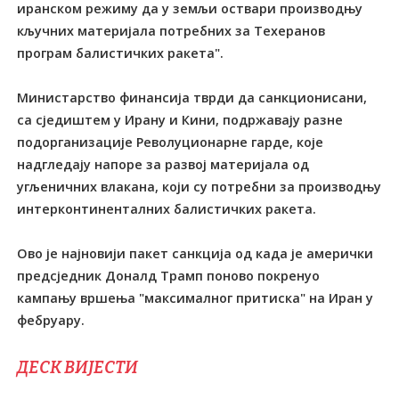
иранском режиму да у земљи оствари производњу
кључних материјала потребних за Техеранов
програм балистичких ракета".
Министарство финансија тврди да санкционисани,
са сједиштем у Ирану и Кини, подржавају разне
подорганизације Револуционарне гарде, које
надгледају напоре за развој материјала од
угљеничних влакана, који су потребни за производњу
интерконтиненталних балистичких ракета.
Ово је најновији пакет санкција од када је амерички
предсједник Доналд Трамп поново покренуо
кампању вршења "максималног притиска" на Иран у
фебруару.
ДЕСК ВИЈЕСТИ