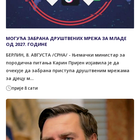
МОГУЋА ЗАБРАНА ДРУШТВЕНИХ МРЕЖА ЗА МЛАДЕ
ОД 2027. ГОДИНЕ
БЕРЛИН, 8. АВГУСТА /СРНА/ - Њемачки министар за
породична питања Карин Пријен изјавила је да
очекује да забрана приступа друштвеним мрежама
за дјецу м...
прије 8 сати