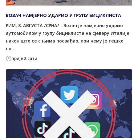
ВОЗАЧ НАМЈЕРНО УДАРИО У ГРУПУ БИЦИКЛИСТА
РИМ, 8. АВГУСТА /СРНА/ - Возач је намјерно ударио
аутомобилом у групу бициклиста на сјеверу Италије
након што се с њима посвађао, при чему је тешко
по...
прије 8 сати