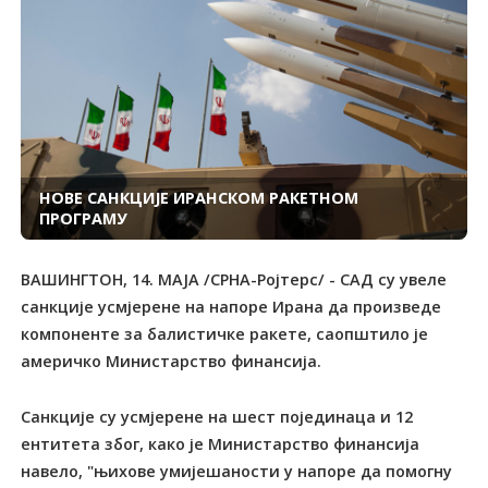
НОВЕ САНКЦИЈЕ ИРАНСКОМ РАКЕТНОМ
ПРОГРАМУ
ВАШИНГТОН, 14. МАЈА /СРНА-Ројтерс/ - САД су увеле
санкције усмјерене на напоре Ирана да произведе
компоненте за балистичке ракете, саопштило је
америчко Министарство финансија.
Санкције су усмјерене на шест појединаца и 12
ентитета због, како је Министарство финансија
навело, "њихове умијешаности у напоре да помогну