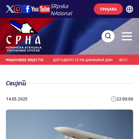
SRpska
ПРИЈАВА
NAtional
 СВЕTИ ПАНTЕЛЕЈМОН
ДОГОДИЛО СЕ НА ДАНАШЊИ ДАН
ВОЗАЧ НАМЈЕР
НАЈНОВИЈЕ ВИЈЕСТИ:
Свијет
14.05.2025
22:00:00