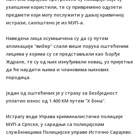
ухапшени користили, те су привремено одузети
предмети који могу послужити у даљој кривичној
истрази, саопштено је из МУП-а.
Наведена лица осумњичена су да су путем
апликације "вибер" слали више порука оштећеним
лицима у којима су се представљали као Ђорђе
Ждрале, те су од њих изнуђивали новац, уз пријетње
да ће наудити њима и члановима њихових
породица.
Један од оштећених је у страху за безбједност
уплатио износ од 1.400 КМ путем "X бона".
Истрагу води Управа криминалистичке полиције
МУП-а Српске, у сарадњи са полицијским
службеницима Полицијске управе Источно Сарајево.