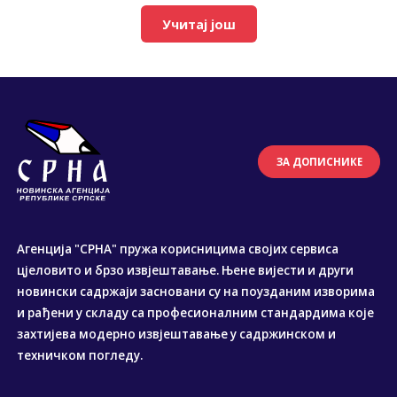
Учитај још
ЗА ДОПИСНИКЕ
Агенција "СРНА" пружа корисницима својих сервиса
цјеловито и брзо извјештавање. Њене вијести и други
новински садржаји засновани су на поузданим изворима
и рађени у складу са професионалним стандардима које
захтијева модерно извјештавање у садржинском и
техничком погледу.