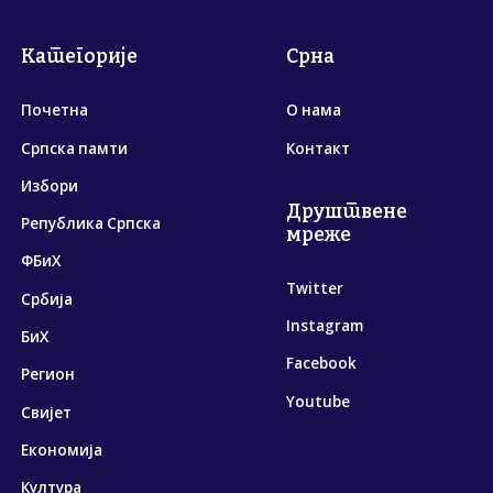
Категорије
Срна
Почетна
О нама
Српска памти
Контакт
Избори
Друштвене
Република Српска
мреже
ФБиХ
Twitter
Србија
Instagram
БиХ
Facebook
Регион
Youtube
Свијет
Економија
Култура