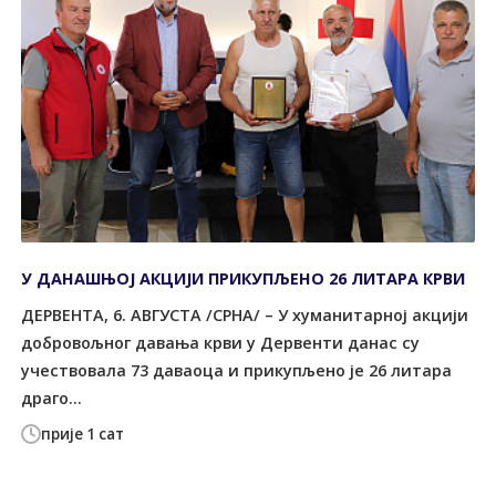
У ДАНАШЊОЈ АКЦИЈИ ПРИКУПЉЕНО 26 ЛИТАРА КРВИ
ДЕРВЕНТА, 6. АВГУСТА /СРНА/ – У хуманитарној акцији
добровољног давања крви у Дервенти данас су
учествовала 73 даваоца и прикупљено је 26 литара
драго...
прије 1 сат