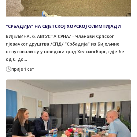
"СРБАДИЈА" НА СВЈЕТСКОЈ ХОРСКОЈ ОЛИМПИЈАДИ
БИЈЕЉИНА, 6. АВГУСТА СРНА/ - Чланови Српског
пјевачког друштва /СПД/ "Србадија" из Бијељине
отпутовали су у шведски град Хелсингборг, гдје ће
од 6. до...
прије 1 сат