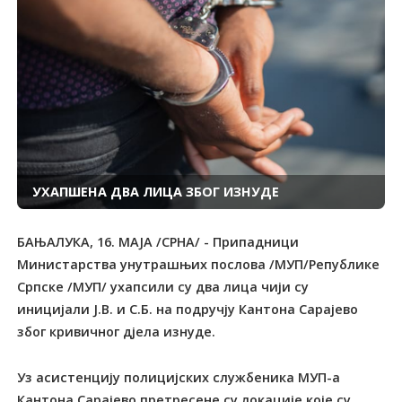
УХАПШЕНА ДВА ЛИЦА ЗБОГ ИЗНУДЕ
БАЊАЛУКА, 16. МАЈА /СРНА/ - Припадници
Министарства унутрашњих послова /МУП/Републике
Српске /МУП/ ухапсили су два лица чији су
иницијали Ј.В. и С.Б. на подручју Кантона Сарајево
због кривичног дјела изнуде.
Уз асистенцију полицијских службеника МУП-а
Кантона Сарајево претресене су локације које су