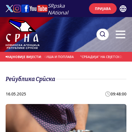
SRpska
ПРИЈАВА
NAtional
САНЕ ЗБОГ ОБИЛНИХ КИША И ПОПЛАВА
"СРБАДИЈА" НА СВЈЕТСКОЈ ХОРСКО
НАЈНОВИЈЕ ВИЈЕСТИ:
Република Српска
16.05.2025
09:48:00