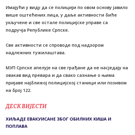
Имајући у виду да се полицији по овом основу јавило
више оштећених лица, у даље активности биће
укључене и све остале полицијске управе са
подручја Републике Српске.
Све активности се спроводе под надзором
надлежних тужилаштава.
МУП Српске апелује на све грађане да не насједају на
овакав вид превара и да свако сазнање о њима
пријаве најближој полицијској станици или позивом
на број 122.
ДЕСК ВИЈЕСТИ
ХИЉАДЕ ЕВАКУИСАНЕ ЗБОГ ОБИЛНИХ КИША И
ПОПЛАВА