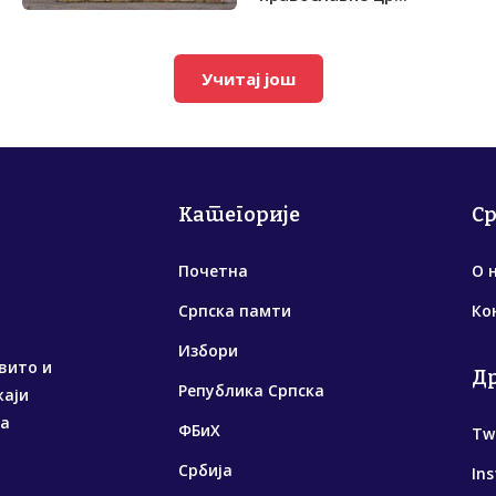
Учитај још
Категорије
С
Почетна
О 
Српска памти
Ко
Избори
вито и
Д
Република Српска
жаји
са
ФБиХ
Tw
Србија
In