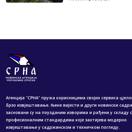
Агенција "СРНА" пружа корисницима својих сервиса цјело
брзо извјештавање. Њене вијести и други новински садр
засновани су на поузданим изворима и рађени у складу 
професионалним стандардима које захтијева модерно
извјештавање у садржинском и техничком погледу.