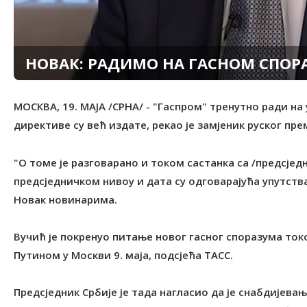
НОВАК: РАДИМО НА ГАСНОМ СПОР
МОСКВА, 19. МАЈА /СРНА/ - "Гаспром" тренутно ради на
директиве су већ издате, рекао је замјеник руског пр
"О томе је разговарано и током састанка са /предсје
предсједничком нивоу и дата су одговарајућа упутства.
Новак новинарима.
Вучић је покренуо питање новог гасног споразума то
Путином у Москви 9. маја, подсјећа ТАСС.
Предсједник Србије је тада нагласио да је снабдијев