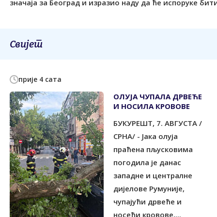
значаја за Београд и изразио наду да ће испоруке би
Свијет
прије 4 сата
ОЛУЈА ЧУПАЛА ДРВЕЋЕ
И НОСИЛА КРОВОВЕ
БУКУРЕШT, 7. АВГУСТА /
СРНА/ - Јака олуја
праћена пљусковима
погодила је данас
западне и централне
дијелове Румуније,
чупајући дрвеће и
носећи кровове,...