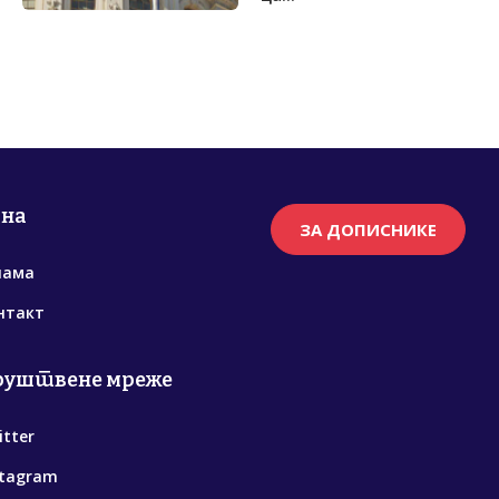
рна
ЗА ДОПИСНИКЕ
нама
нтакт
руштвене мреже
itter
stagram