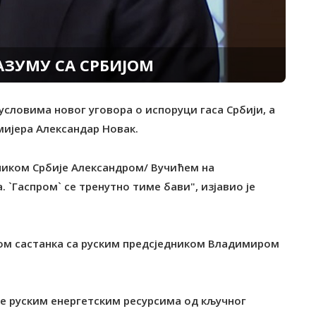
АЗУМУ СА СРБИЈОМ
 условима новог уговора о испоруци гаса Србији, а
емијера Александар Новак.
дником Србије Александром/ Вучићем на
 `Гаспром` се тренутно тиме бави", изјавио је
ком састанка са руским предсједником Владимиром
ање руским енергетским ресурсима од кључног