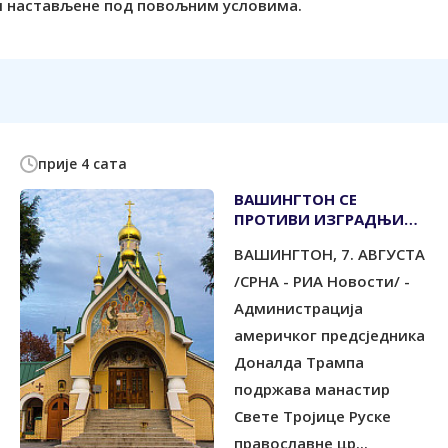
ти настављене под повољним условима.
прије 4 сата
ВАШИНГТОН СЕ
ПРОТИВИ ИЗГРАДЊИ
ВЈЕТРОПАРКА КОД
ВАШИНГТОН, 7. АВГУСТА
РУСКОГ МАНАСТИРА
/СРНА - РИА Новости/ -
Администрација
америчког предсједника
Доналда Трампа
подржава манастир
Свете Тројице Руске
православне цр...