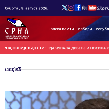
SRpsk
Субота , 8. август 2026.
Српска памти
Избори
Републ
НАЈНОВИЈЕ ВИЈЕСТИ:
АНАШЊИ ДАН
ОЛУЈА ЧУПАЛА ДРВЕЋЕ И НОСИЛА КРОВОВ
Свијет