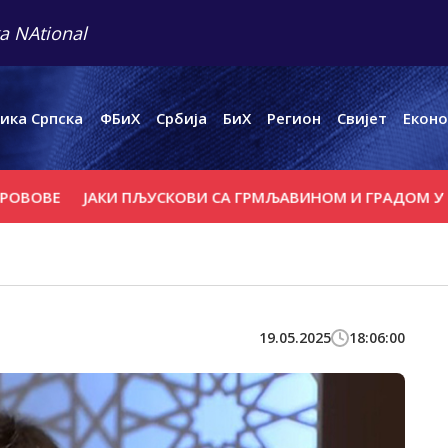
a NAtional
ика Српска
ФБиХ
Србија
БиХ
Регион
Свијет
Еконо
Е
ЈАКИ ПЉУСКОВИ СА ГРМЉАВИНОМ И ГРАДОМ У ПОЈЕД
19.05.2025
18:06:00