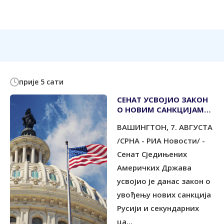
прије 5 сати
СЕНАТ УСВОЈИО ЗАКОН
О НОВИМ САНКЦИЈАМА
МОСКВИ
ВАШИНГТОН, 7. АВГУСТА
/СРНА - РИА Новости/ -
Сенат Сједињених
Америчких Држава
усвојио је данас закон о
увођењу нових санкција
Русији и секундарних
ца...