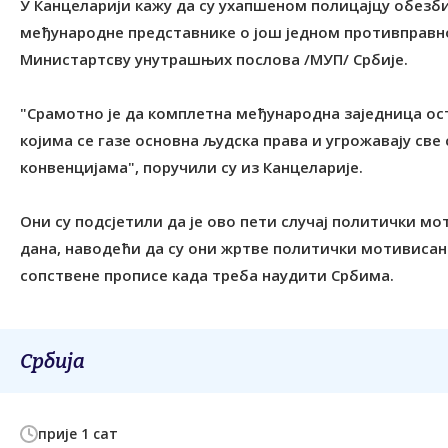
У Канцеларији кажу да су ухапшеном полицајцу обезб
међународне представнике о још једном противправн
Министартсву унутрашњих послова /МУП/ Србије.
"Срамотно је да комплетна међународна заједница ос
којима се газе основна људска права и угрожавају с
конвенцијама", поручили су из Канцеларије.
Они су подсјетили да је ово пети случај политички м
дана, наводећи да су они жртве политички мотивисан
сопствене прописе када треба наудити Србима.
Србија
прије 1 сат