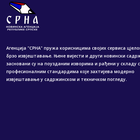
Агенција "СРНА" пружа корисницима својих сервиса цјело
брзо извјештавање. Њене вијести и други новински садр
засновани су на поузданим изворима и рађени у складу 
професионалним стандардима које захтијева модерно
извјештавање у садржинском и техничком погледу.