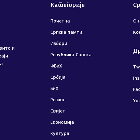
Категорије
С
Почетна
О 
Српска памти
Ко
Избори
вито и
Д
Република Српска
жаји
са
ФБиХ
Tw
Србија
In
БиХ
Fa
Регион
Yo
Свијет
Економија
Култура