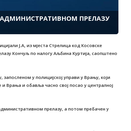
А АДМИНИСТРАТИВНОМ ПРЕЛАЗУ
ницијали Ј.А, из мјеста Стрелица код Косовске
лазу Кончуљ по налогу Аљбина Куртија, саопштено
, запосленом у полицијској управи у Врању, који
 и Врања и обавља часно свој посао у централној
 административном прелазу, а потом пребачен у