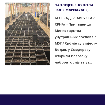
ЗАПЛИЈЕЊЕНО ПОЛА
ТОНЕ МАРИХУАНЕ,
УХАПШЕНО ШЕСТ ОСОБА
БЕОГРАД, 7. АВГУСТА /
СРНА/ - Припадници
Министарства
унутрашњих послова /
МУП/ Србије су у мјесту
Водањ у Смедереву
открили илегалну
лабораторију за уз...