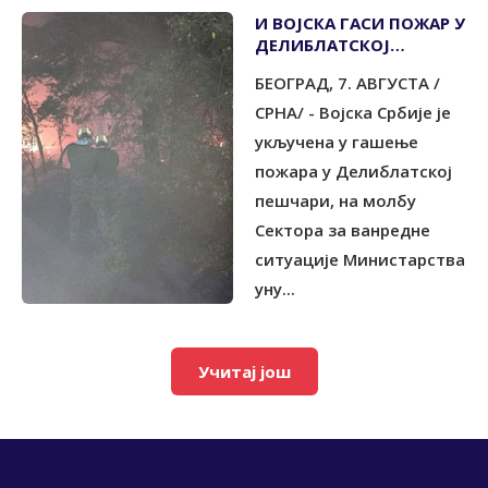
И ВОЈСКА ГАСИ ПОЖАР У
ДЕЛИБЛАТСКОЈ
ПЕШЧАРИ
БЕОГРАД, 7. АВГУСТА /
СРНА/ - Војска Србије је
укључена у гашење
пожара у Делиблатској
пешчари, на молбу
Сектора за ванредне
ситуације Министарства
уну...
Учитај још