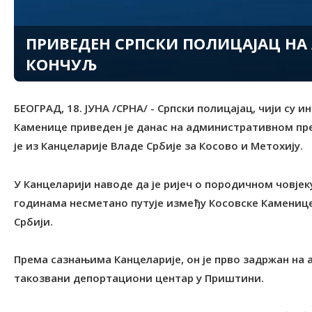
ПРИВЕДЕН СРПСКИ ПОЛИЦАЈАЦ Н
КОНЧУЉ
БЕОГРАД, 18. ЈУНА /СРНА/ - Српски полицајац, чији су и
Каменице приведен је данас на административном пре
је из Канцеларије Владе Србије за Косово и Метохију.
У Канцеларији наводе да је ријеч о породичном човјеку
годинама несметано путује између Косовске Каменице
Србији.
Према сазнањима Канцеларије, он је прво задржан на
такозвани депортациони центар у Приштини.