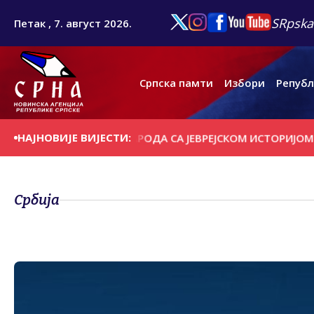
SRpska
Петак , 7. август 2026.
Српска памти
Избори
Републ
НАЈНОВИЈЕ ВИЈЕСТИ:
СРБИЈЕ И СРПСКОГ НАРОДА СА ЈЕВРЕЈСКОМ ИСТОРИЈОМ
У 
Србија