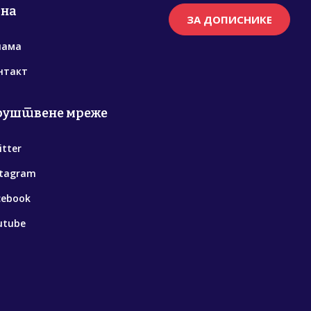
рна
ЗА ДОПИСНИКЕ
нама
нтакт
руштвене мреже
itter
stagram
cebook
utube