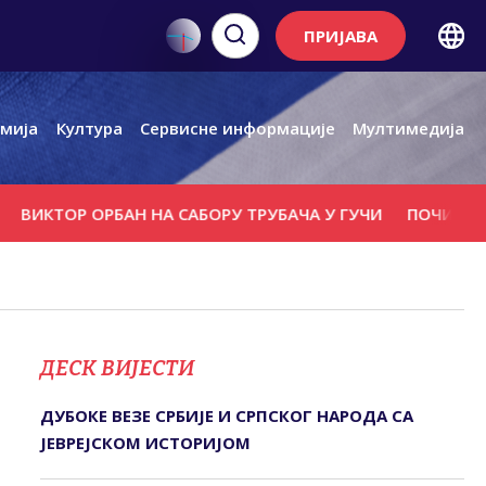
ПРИЈАВА
мија
Култура
Сервисне информације
Мултимедија
КТОР ОРБАН НА САБОРУ ТРУБАЧА У ГУЧИ
ПОЧИЊЕ ТЕСТИ
ДЕСК ВИЈЕСТИ
ДУБОКЕ ВЕЗЕ СРБИЈЕ И СРПСКОГ НАРОДА СА
ЈЕВРЕЈСКОМ ИСТОРИЈОМ