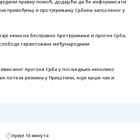
иједили правну помоћ, додајући да ће информисати
ом привођењу и протјеривању Србина запосленог у
таје нема на бесправно протеривање и прогон Срба,
ве слободе гарантоване међународним
отивисаног прогона Срба у посљедњих неколико
их потеза режима у Приштини, који крши чак и
прије 16 минута