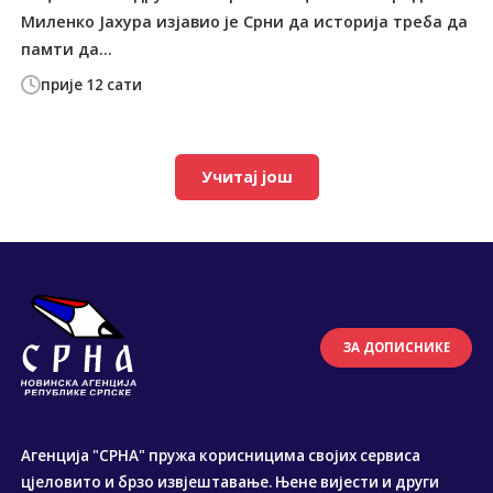
Миленко Јахура изјавио је Срни да историја треба да
памти да...
прије 12 сати
Учитај још
ЗА ДОПИСНИКЕ
Агенција "СРНА" пружа корисницима својих сервиса
цјеловито и брзо извјештавање. Њене вијести и други