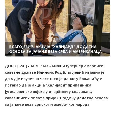
БЛАГОЈЕВИЋ: АКЦИЈА "ХАЛИЈАРД" ДОДАТНА
ОСНОВА ЗА ЈАЧАЊЕ ВЕЗА СРБА И АМЕРИКАНАЦА
ДОБОЈ, 24. ЈУНА /СРНА/ - Бивши гувернер америчке
савезне државе Илиноис Род Благојевић изјавио је
да му је изузетна част што је данас у Бољанићу и
истакао да је акција "Халијард" припадника
Југословенске војске у отаџбини у спасавању
савезничких пилота прије 81 годину додатна основа
за јачање веза српског и америчког народа.