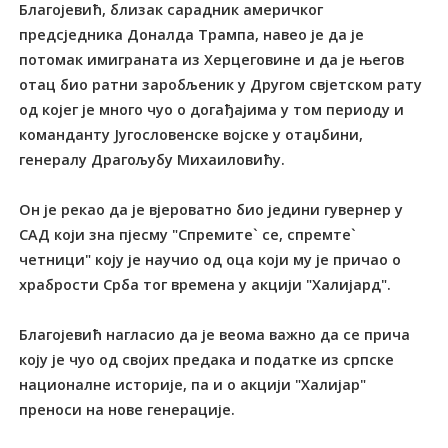
Благојевић, близак сарадник америчког
предсједника Доналда Трампа, навео је да је
потомак имиграната из Херцеговине и да је његов
отац био ратни заробљеник у Другом свјетском рату
од којег је много чуо о догађајима у том периоду и
команданту Југословенске војске у отаџбини,
генералу Драгољубу Михаиловићу.
Он је рекао да је вјероватно био једини гувернер у
САД који зна пјесму "Спремите` се, спремте`
четници" коју је научио од оца који му је причао о
храбрости Срба тог времена у акцији "Халијард".
Благојевић нагласио да је веома важно да се прича
коју је чуо од својих предака и податке из српске
националне историје, па и о акцији "Халијар"
преноси на нове генерације.