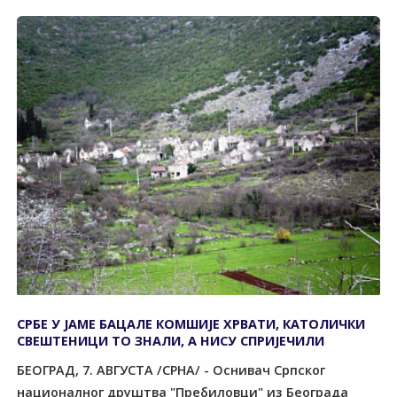
СРБЕ У ЈАМЕ БАЦАЛЕ КОМШИЈЕ ХРВАТИ, КАТОЛИЧКИ
СВЕШТЕНИЦИ ТО ЗНАЛИ, А НИСУ СПРИЈЕЧИЛИ
БЕОГРАД, 7. АВГУСТА /СРНА/ - Оснивач Српског
националног друштва "Пребиловци" из Београда