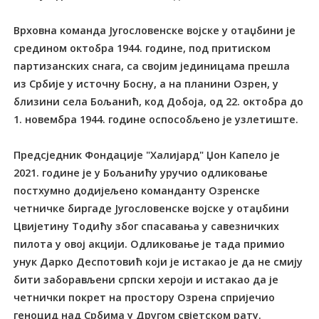
Врховна команда Југословенске војске у отаџбини је
средином октобра 1944. године, под притиском
партизанских снага, са својим јединицама прешла
из Србије у источну Босну, а на планини Озрен, у
близини села Бољанић, код Добоја, од 22. октобра до
1. новембра 1944. године оспособљено је узлетиште.
Предсједник Фондације "Халијард" Џон Капело је
2021. године је у Бољанићу уручио одликовање
постхумно додијељено команданту Озренске
четничке биргаде Југословенске војске у отаџбини
Цвијетину Тодићу због спасавања у савезничких
пилота у овој акцији. Одликовање је тада примио
унук Дарко Деспотовић који је истакао је да не смију
бити заборављени српски хероји и истакао да је
четнички покрет на простору Озрена спријечио
геноцид над Србима у Другом свјетском рату.