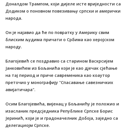
Доналдом Трампом, који дијеле исте вриједности са
Додиком о поновном повезивању српски и амерички
народа.
Он је најавио да ће по повратку у Америку свим
блиским људима причати о Србима као херојском
народу.
Благојевић се поздравио са старином Васкрсијем
Јанковићем из Бољанића који је као дјечак сјећање
на тај период и приче савременика као коаутор
преточио у монографију "Спасавање савезничких
авијатичара".
Осим Благојевића, вијенац у Бољанићу је положио и
изасланик предсједника Републике Српске Борис
Јеринић, који је и градоначелник Добоја, заједно са
делегациојм Српске.