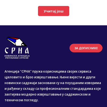
Учитај још
ЗА ДОПИСНИКЕ
Агенција "СРНА" пружа корисницима својих сервиса
цјеловито и брзо извјештавање. Њене вијести и други
новински садржаји засновани су на поузданим изворима
и рађени у складу са професионалним стандардима које
захтијева модерно извјештавање у садржинском и
техничком погледу.