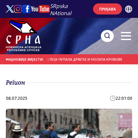
SRpska
ПРИЈАВА
NAtional
НА ДАНАШЊИ ДАН
ОЛУЈА ЧУПАЛА ДРВЕЋЕ И НОСИЛА КРОВОВЕ
ЈАКИ ПЉУ
НАЈНОВИЈЕ ВИЈЕСТИ:
Регион
08.07.2025
22:01:00