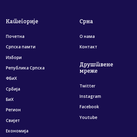
Категорије
Срна
Почетна
О нама
Српска памти
Контакт
Избори
Друштвене
Република Српска
мреже
ФБиХ
Twitter
Србија
Instagram
БиХ
Facebook
Регион
Youtube
Свијет
Економија