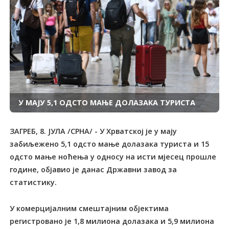
У МАЈУ 5,1 ОДСТО МАЊЕ ДОЛАЗАКА ТУРИСТА
ЗАГРЕБ, 8. ЈУЛА /СРНА/ - У Хрватској је у мају
забиљежено 5,1 одсто мање долазака туриста и 15
одсто мање ноћења у односу на исти мјесец прошле
године, објавио је данас Државни завод за
статистику.
У комерцијалним смештајним објектима
регистровано је 1,8 милиона долазака и 5,9 милиона