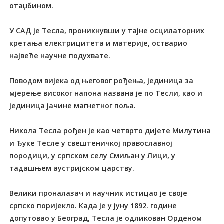
отаџбином.
У САД је Тесла, проникнувши у тајне осцилаторних
кретања електрицитета и материје, остварио
највеће научне подухвате.
Поводом вијека од његовог рођења, јединица за
мјерење високог напона названа је по Тесли, као и
јединица јачине магнетног поља.
Никола Тесла рођен је као четврто дијете Милутина
и Ђуке Тесле у свештеничкој православној
породици, у српском селу Смиљан у Лици, у
тадашњем аустријском царству.
Велики проналазач и научник истицао је своје
српско поријекло. Када је у јуну 1892. године
допутовао у Београд, Тесла је одликован Орденом