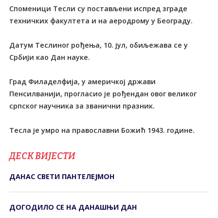
Споменици Тесли су постављени испред зграде
техничких факултета и на аеродрому у Београду.
Датум Теслиног рођења, 10. јул, обиљежава се у
Србији као Дан науке.
Град Филаделфија, у америчкој држави
Пенсилванији, прогласио је рођендан овог великог
српског научника за званични празник.
Тесла је умро на православни Божић 1943. године.
ДЕСК ВИЈЕСТИ
ДАНАС СВЕTИ ПАНTЕЛЕЈМОН
ДОГОДИЛО СЕ НА ДАНАШЊИ ДАН