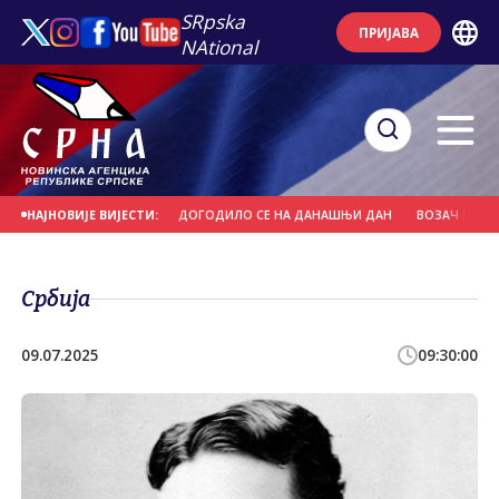
SRpska
ПРИЈАВА
NAtional
СВЕTИ ПАНTЕЛЕЈМОН
ДОГОДИЛО СЕ НА ДАНАШЊИ ДАН
ВОЗАЧ НАМЈЕРНО
НАЈНОВИЈЕ ВИЈЕСТИ:
Србија
09.07.2025
09:30:00