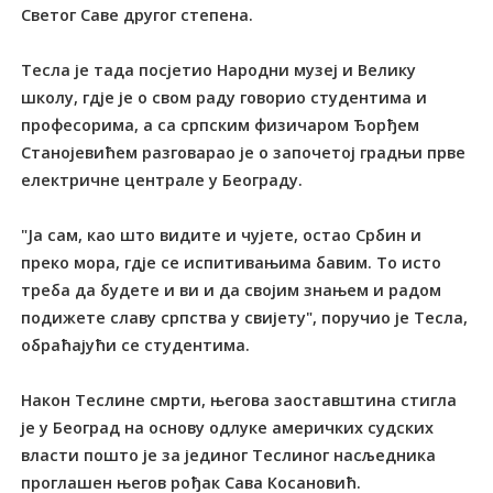
Светог Саве другог степена.
Тесла је тада посјетио Народни музеј и Велику
школу, гдје је о свом раду говорио студентима и
професорима, а са српским физичаром Ђорђем
Станојевићем разговарао је о започетој градњи прве
електричне централе у Београду.
"Ја сам, као што видите и чујете, остао Србин и
преко мора, гдје се испитивањима бавим. То исто
треба да будете и ви и да својим знањем и радом
подижете славу српства у свијету", поручио је Тесла,
обраћајући се студентима.
Након Теслине смрти, његова заоставштина стигла
је у Београд на основу одлуке америчких судских
власти пошто је за јединог Теслиног насљедника
проглашен његов рођак Сава Косановић.