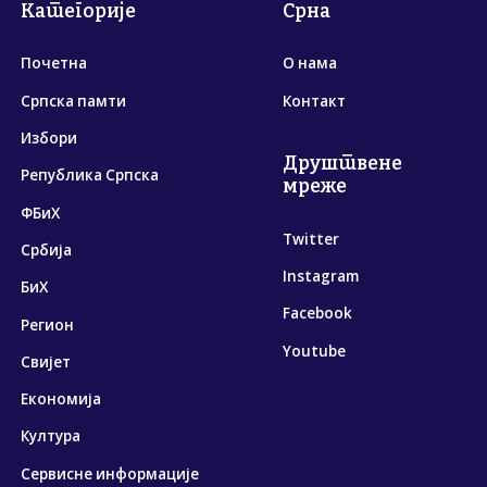
Категорије
Срна
Почетна
О нама
Српска памти
Контакт
Избори
Друштвене
Република Српска
мреже
ФБиХ
Twitter
Србија
Instagram
БиХ
Facebook
Регион
Youtube
Свијет
Економија
Култура
Сервисне информације