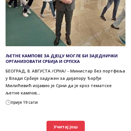
ЉЕТНЕ КАМПОВЕ ЗА ДЈЕЦУ МОГЛЕ БИ ЗАЈЕДНИЧКИ
ОРГАНИЗОВАТИ СРБИЈА И СРПСКА
БЕОГРАД, 8. АВГУСТА /СРНА/ - Министар без портфеља
у Влади Србије задужен за дијапору Ђорђе
Милићевић изјавио је Срни да је кроз тематске
љетне кампов...
прије 19 сати
Учитај још