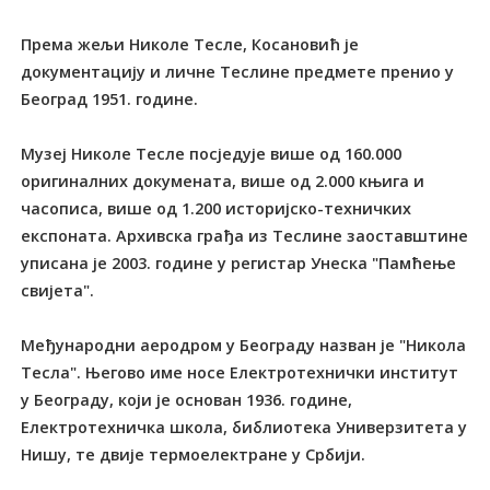
Према жељи Николе Тесле, Косановић је
документацију и личне Теслине предмете пренио у
Београд 1951. године.
Музеј Николе Тесле посједује више од 160.000
оригиналних докумената, више од 2.000 књига и
часописа, више од 1.200 историјско-техничких
експоната. Архивска грађа из Теслине заоставштине
уписана је 2003. године у регистар Унеска "Памћење
свијета".
Међународни аеродром у Београду назван је "Никола
Тесла". Његово име носе Електротехнички институт
у Београду, који је основан 1936. године,
Електротехничка школа, библиотека Универзитета у
Нишу, те двије термоелектране у Србији.