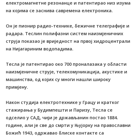
електромагнетне резонанце и патентирао низ изума
на којима се заснива савремена електроника.
Он је пионир радио-технике, бежичне телеграфије и
радара. Теслин полифазни систем наизмјеничних
струја показао је вриједност на првој хидроцентрали
на Нијагариним водопадима.
Тесла је патентирао око 700 проналазака у области
наизмјеничне струје, телекомуникација, акустике и
машинства, од којих су многи нашли широку
примјену.
Након студија електротехнике у Грацу и кратког
стажирања у Будимпешти и Паризу, Тесла се
одселио у САД, чији је држављанин постао 1884.
године, али је све до смрти у Њујорку на православни
Божић 1943, одржавао блиске контакте са