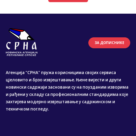
ЗА ДОПИСНИКЕ
Агенција "СРНА" пружа корисницима својих сервиса
цјеловито и брзо извјештавање. Њене вијести и други
новински садржаји засновани су на поузданим изворима
и рађени у складу са професионалним стандардима које
захтијева модерно извјештавање у садржинском и
техничком погледу.