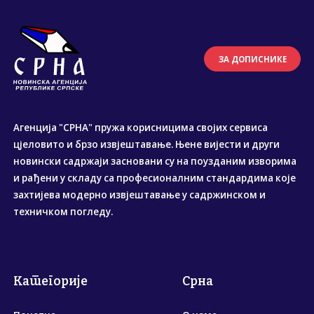
ЗА ДОПИСНИКЕ
Агенција "СРНА" пружа корисницима својих сервиса
цјеловито и брзо извјештавање. Њене вијести и други
новински садржаји засновани су на поузданим изворима
и рађени у складу са професионалним стандардима које
захтијева модерно извјештавање у садржинском и
техничком погледу.
Категорије
Срна