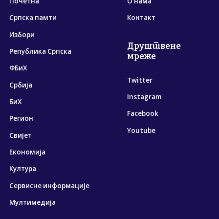
Почетна
О нама
Српска памти
Контакт
Избори
Друштвене
Република Српска
мреже
ФБиХ
Twitter
Србија
Instagram
БиХ
Facebook
Регион
Youtube
Свијет
Економија
Култура
Сервисне информације
Мултимедија