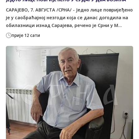
САРАЈЕВО, 7. АВГУСТА /СРНА/ - Једно лице повријеђено
је у саобраћајној незгоди која се данас догодила на
обилазници изнад Сарајева, речено је Срни у М...
прије 12 сати