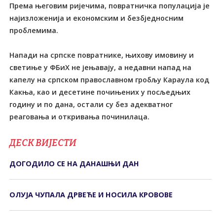
Према његовим ријечима, повратничка популација је
најизложенија и економским и безбједносним
проблемима.
Напади на српске повратнике, њихову имовину и
светиње у ФБиХ не јењавају, а недавни напад на
капелу на српском православном гробљу Караула код
Какња, као и десетине почињених у посљедњих
годину и по дана, остали су без адекватног
реаговања и откривања починилаца.
ДЕСК ВИЈЕСТИ
ДОГОДИЛО СЕ НА ДАНАШЊИ ДАН
ОЛУЈА ЧУПАЛА ДРВЕЋЕ И НОСИЛА КРОВОВЕ