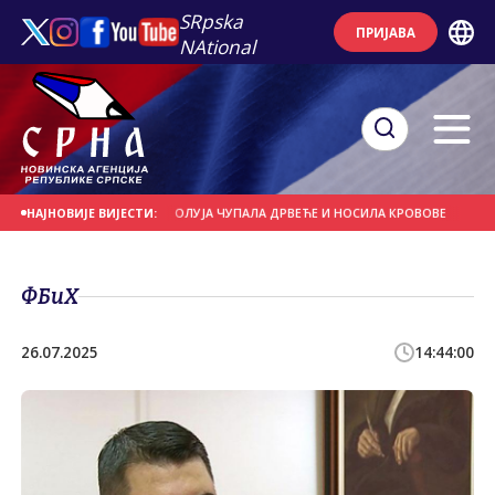
SRpska
ПРИЈАВА
NAtional
 НА ДАНАШЊИ ДАН
ОЛУЈА ЧУПАЛА ДРВЕЋЕ И НОСИЛА КРОВОВЕ
ЈАКИ П
НАЈНОВИЈЕ ВИЈЕСТИ:
ФБиХ
26.07.2025
14:44:00