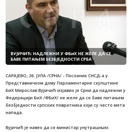
ВУЈИЧИЋ: НАДЛЕЖНИ У ФБиХ НЕ ЖЕЛЕ ДА СЕ
БАВЕ ПИТАЊЕМ БЕЗБЈЕДНОСТИ СРБА
САРАЈЕВО, 26. ЈУЛА /СРНА/ - Посланик СНСД-а у
Представничком дому Парламентарне скупштине
БиХ Мирослав Вујичић изјавио је Срни да надлежни у
Федерацији БиХ /ФБиХ/ не желе да се баве питањем
безбједности српских повратника који су често мета
напада.
Вујичић је навео да се министар унутрашњих