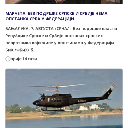
МАРЧЕТА: БЕЗ ПОДРШКЕ СРПСКЕ И СРБИЈЕ НЕМА
ОПСТАНКА СРБА У ФЕДЕРАЦИЈИ
БАЊАЛУКА, 7. АВГУСТА /СРНА/ - Без подршке власти
Републике Српске и Србије опстанак српских
повратника који живе у општинама у Федерацији
БиХ /ФБиХ/ б...
прије 14 сати