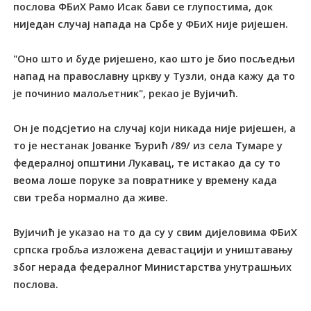
послова ФБиХ Рамо Исак бави се глупостима, док
ниједан случај напада на Србе у ФБиХ није ријешен.
"Оно што и буде ријешено, као што је био посљедњи
напад на православну цркву у Тузли, онда кажу да то
је починио малољетник", рекао је Вујичић.
Он је подсјетио на случај који никада није ријешен, а
то је нестанак Јованке Ђурић /89/ из села Тумаре у
федералној општини Лукавац, те истакао да су то
веома лоше поруке за повратнике у времену када
сви треба нормално да живе.
Вујичић је указао на то да су у свим дијеловима ФБиХ
српска гробља изложена девастацији и уништавању
због нерада федералног Министарства унутрашњих
послова.