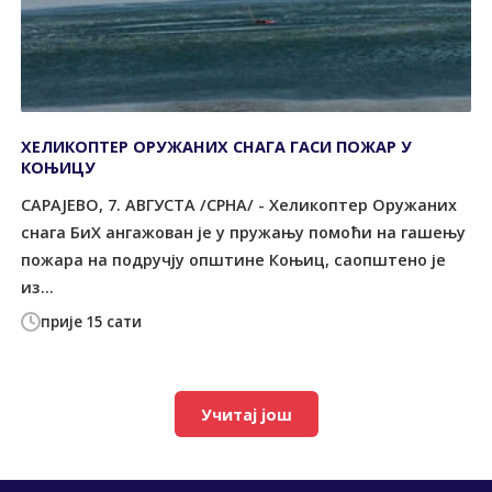
ХЕЛИКОПТЕР ОРУЖАНИХ СНАГА ГАСИ ПОЖАР У
КОЊИЦУ
САРАЈЕВО, 7. АВГУСТА /СРНА/ - Хеликоптер Оружаних
снага БиХ ангажован је у пружању помоћи на гашењу
пожара на подручју општине Коњиц, саопштено је
из...
прије 15 сати
Учитај још