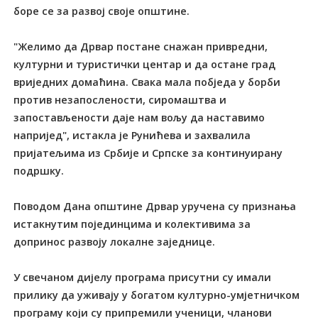
боре се за развој своје општине.
"Желимо да Дрвар постане снажан привредни,
културни и туристички центар и да остане град
вриједних домаћина. Свака мала побједа у борби
против незапослености, сиромаштва и
запостављености даје нам вољу да наставимо
напријед", истакла је Рунићева и захвалила
пријатељима из Србије и Српске за континуирану
подршку.
Поводом Дана општине Дрвар уручена су признања
истакнутим појединцима и колективима за
допринос развоју локалне заједнице.
У свечаном дијелу програма присутни су имали
прилику да уживају у богатом културно-умјетничком
програму који су припремили ученици, чланови