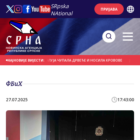
SRpska
ПРИЈАВА
NAtional
НА ДАНАШЊИ ДАН
ОЛУЈА ЧУПАЛА ДРВЕЋЕ И НОСИЛА КРОВОВЕ
ЈАКИ ПЉУ
НАЈНОВИЈЕ ВИЈЕСТИ:
ФБиХ
27.07.2025
17:43:00