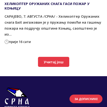
ХЕЛИКОПТЕР ОРУЖАНИХ СНАГА ГАСИ ПОЖАР У
КОЊИЦУ
САРАЈЕВО, 7. АВГУСТА /СРНА/ - Хеликоптер Оружаних
снага БиХ ангажован је у пружању помоћи на гашењу
пожара на подручју општине Коњиц, саопштено је
из...
прије 16 сати
Учитај још
ЗА ДОПИСНИКЕ