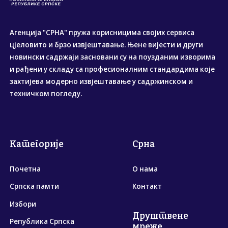
Агенција "СРНА" пружа корисницима својих сервиса
цјеловито и брзо извјештавање. Њене вијести и други
новински садржаји засновани су на поузданим изворима
и рађени у складу са професионалним стандардима које
захтијева модерно извјештавање у садржинском и
техничком погледу.
Категорије
Срна
Почетна
О нама
Српска памти
Контакт
Избори
Друштвене
Република Српска
мреже