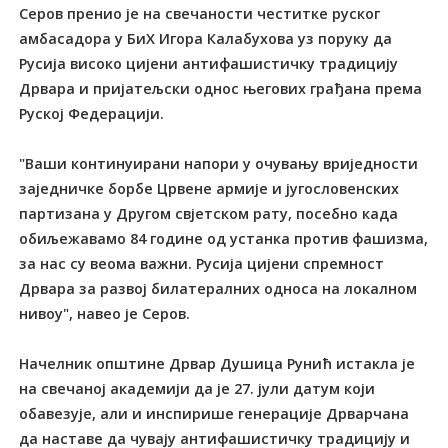
Серов пренио је на свечаности честитке руског
амбасадора у БиХ Игора Калабухова уз поруку да
Русија високо цијени антифашистичку традицију
Дрвара и пријатељски однос његових грађана према
Руској Федерацији.
"Ваши континуирани напори у очувању вриједности
заједничке борбе Црвене армије и југословенских
партизана у Другом свјетском рату, посебно када
обиљежавамо 84 године од устанка против фашизма,
за нас су веома важни. Русија цијени спремност
Дрвара за развој билатералних односа на локалном
нивоу", навео је Серов.
Начелник општине Дрвар Душица Рунић истакла је
на свечаној академији да је 27. јули датум који
обавезује, али и инспирише генерације Дрварчана
да наставе да чувају антифашистичку традицију и