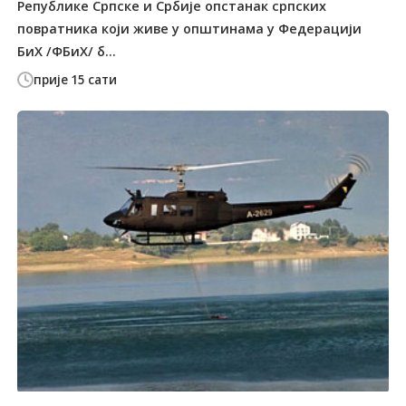
Републике Српске и Србије опстанак српских
повратника који живе у општинама у Федерацији
БиХ /ФБиХ/ б...
прије 15 сати