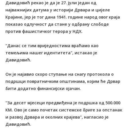
Давидовић рекао је да је 27. јули један од
најважнијих датума у историји Дрвара и цијеле
Крајине, јер је тог дана 1941. године народ овог краја
показао одлучност да стане у одбрану слободе
против фашистичког терора у НДХ.
"Данас се тим вриједностима враћамо као
темељима нашег идентитета", истакао је
Давидовић.
Он је најавио скоро ступање на снагу протокола о
подршци повратничким општинама, којим ће Дрвар
бити додатно финансијски ојачан.
"За десет мјесеци предвиђена је подршка од 500.000
КМ. Ово је само почетак системске бриге за опстанак
и развој Дрвара и околних крајева", нагласио је
Давидовић.