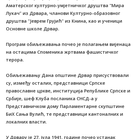
Аматерског културно-умјетничког друштва "Мира
Лукач" из Дрвара, чланови Културно-образовног
друштва "Јеврем Грујић" из Книна, као и ученици
Основне школе Дрвар.
Програм обиљежавања почео је полагањем вијенаца
на остацима Споменика жртвама фашистичког
терора.
Обиљежавању Дана општине Дрвар присуствовали
су, између осталих, представници Српске
православне цркве, институција Републике Српске и
Србије, шеф Клуба посланика СНСД-а у
Представничком дому Парламентарне скупштине
БиХ Сања Вулић, те представници кантоналних и
локалних власти.
У Дрвару је 27. јула 1941. године почео устанак