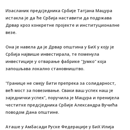
Изасланик предсједника Србије Татјана Мацура
истакла је да ће Србија наставити да подржава
Дрвар кроз конкретне пројекте и институционалне
везе.
Она је навела да је Дрвар општина у БиХ у коју је
Србија највише инвестирала, те поменула
инвестиције у отварање фабрике "Јумко" која
запошљава локално становништво.
"Границе не смеју бити препрека за солидарност,
већ мост за повезивање. Сваки ваш успех наш је
заједнички успех", поручила је Мацура и пренијела
честитке предсједника Србије Александра Вучића
поводом Дана општине.
Аташе у Амбасади Руске Федерације у БиХ Илија