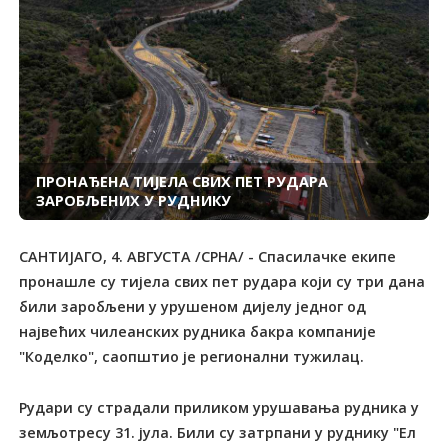
ПРОНАЂЕНА ТИЈЕЛА СВИХ ПЕТ РУДАРА
ЗАРОБЉЕНИХ У РУДНИКУ
САНТИЈАГО, 4. АВГУСТА /СРНА/ - Спасилачке екипе
пронашле су тијела свих пет рудара који су три дана
били заробљени у урушеном дијелу једног од
највећих чилеанских рудника бакра компаније
"Коделко", саопштио је регионални тужилац.
Рудари су страдали приликом урушавања рудника у
земљотресу 31. јула. Били су затрпани у руднику "Ел