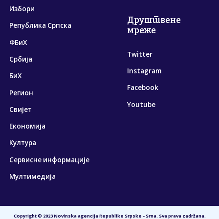
Избори
Друштвене
Република Српска
мреже
ФБиХ
Twitter
Србија
Instagram
БиХ
Facebook
Регион
Youtube
Свијет
Економија
Култура
Сервисне информације
Мултимедија
Copyright © 2023 Novinska agencija Republike Srpske - Srna. Sva prava zadržana.