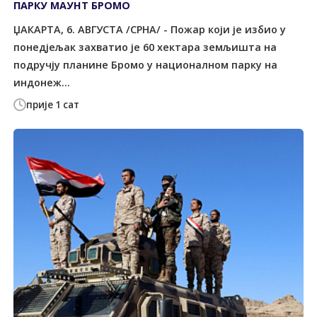
ПАРКУ МАУНТ БРОМО
ЏАКАРТА, 6. АВГУСТА /СРНА/ - Пожар који је избио у
понедјељак захватио је 60 хектара земљишта на
подручју планине Бромо у националном парку на
индонеж...
прије 1 сат