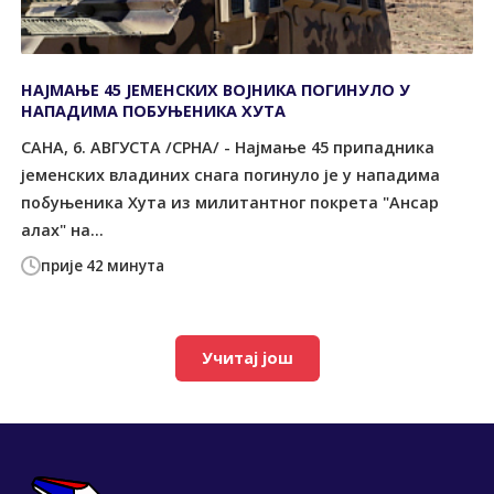
НАЈМАЊЕ 45 ЈЕМЕНСКИХ ВОЈНИКА ПОГИНУЛО У
НАПАДИМА ПОБУЊЕНИКА ХУТА
САНА, 6. АВГУСТА /СРНА/ - Најмање 45 припадника
јеменских владиних снага погинуло је у нападима
побуњеника Хута из милитантног покрета "Ансар
алах" на...
прије 42 минута
Учитај још