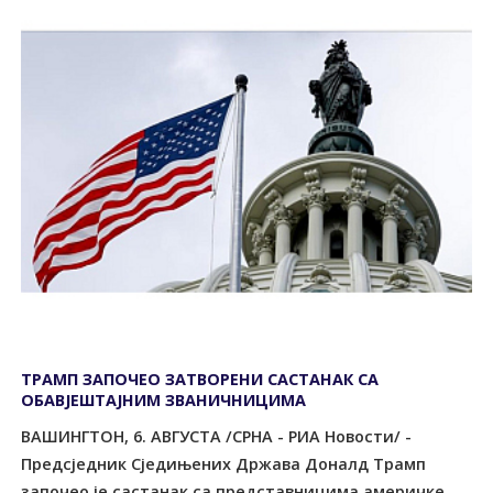
ТРАМП ЗАПОЧЕО ЗАТВОРЕНИ САСТАНАК СА
ОБАВЈЕШТАЈНИМ ЗВАНИЧНИЦИМА
ВАШИНГТОН, 6. АВГУСТА /СРНА - РИА Новости/ -
Предсједник Сједињених Држава Доналд Трамп
започео је састанак са представницима америчке