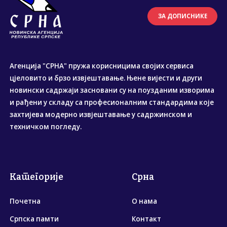
ЗА ДОПИСНИКЕ
Агенција "СРНА" пружа корисницима својих сервиса
цјеловито и брзо извјештавање. Њене вијести и други
новински садржаји засновани су на поузданим изворима
и рађени у складу са професионалним стандардима које
захтијева модерно извјештавање у садржинском и
техничком погледу.
Категорије
Срна
Почетна
О нама
Српска памти
Контакт