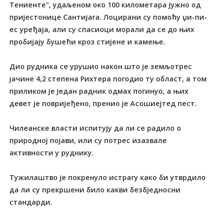
Tениенте", удаљеном око 100 километара јужно од
пријестонице Сантијага. Лоцирани су помоћу џи-пи-
ес уређаја, али су спасиоци морали да се до њих
пробијају бушећи кроз стијене и камење.
Дио рудника се урушио након што је земљотрес
јачине 4,2 степена Рихтера погодио ту област, а том
приликом је један радник одмах погинуо, а њих
девет је повријеђено, пренио је Асошиејтед пест.
Чилеанске власти испитују да ли се радило о
природној појави, или су потрес изазвале
активности у руднику.
Тужилаштво је покренуло истрагу како би утврдило
да ли су прекршени било какви безбједносни
стандарди.