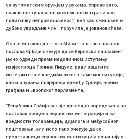
са аутоматским оружјем у рукама. Управо зато,
овакво поступање не можемо посматрати као
политичку непромишљеност, већ као смишљен и
дубоко увредљив чин", поручила је Јовановићева.
Она је истакла да стога Министарство спољних
послова Србије очекује да се Европски парламент
јасно одреди према недоличном иступању
извјестиоца Tонина Пицуле, ради заштите
интегритета и кредибилитета саме институције,
као и очувања повјерења између Србије, њених
грађана и Европског парламента.
"Република Србија остаје доследно опредељена за
наставак процеса европских интеграција и за
вредности толеранције, дијалога и међусобног
поштовања, али исто тако очекује да се
представници европских институција понашају у