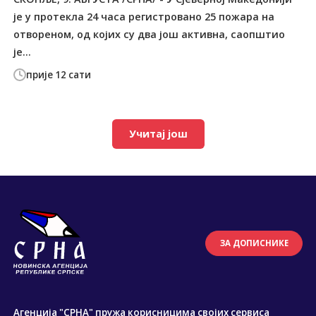
је у протекла 24 часа регистровано 25 пожара на
отвореном, од којих су два још активна, саопштио
је...
прије 12 сати
Учитај још
ЗА ДОПИСНИКЕ
Агенција "СРНА" пружа корисницима својих сервиса