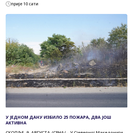
прије 10 сати
У ЈЕДНОМ ДАНУ ИЗБИЛО 25 ПОЖАРА, ДВА ЈОШ
АКТИВНА
СКОПЉЕ, 9. АВГУСТА /СРНА/ - У Сјеверној Македонији