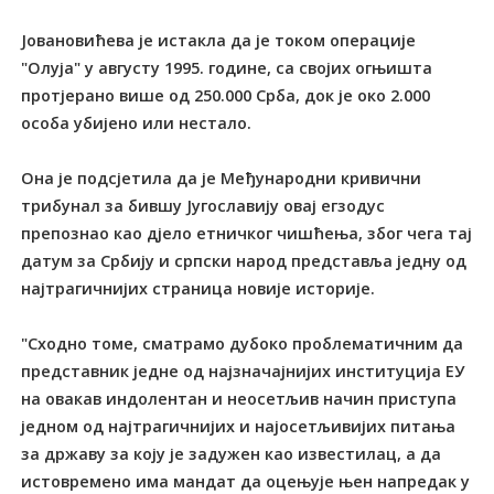
Јовановићева је истакла да је током операције
"Олуја" у августу 1995. године, са својих огњишта
протјерано више од 250.000 Срба, док је око 2.000
особа убијено или нестало.
Она је подсјетила да је Међународни кривични
трибунал за бившу Југославију овај егзодус
препознао као дјело етничког чишћења, због чега тај
датум за Србију и српски народ представља једну од
најтрагичнијих страница новије историје.
"Сходно томе, сматрамо дубоко проблематичним да
представник једне од најзначајнијих институција ЕУ
на овакав индолентан и неосетљив начин приступа
једном од најтрагичнијих и најосетљивијих питања
за државу за коју је задужен као известилац, а да
истовремено има мандат да оцењује њен напредак у