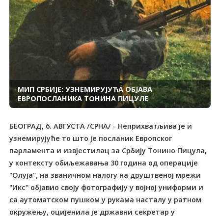
МИП СРБИЈЕ: УЗНЕМИРУЈУЋА ОБЈАВА
ЕВРОПОСЛАНИКА ТОНИНА ПИЦУЛЕ
БЕОГРАД, 6. АВГУСТА /СРНА/ - Неприхватљива је и
узнемирујуће то што је посланик Европског
парламента и извјестилац за Србију Тонино Пицула,
у контексту обиљежавања 30 година од операције
"Олуја", на званичном налогу на друштвеној мрежи
"Икс" објавио своју фотографију у војној униформи и
са аутоматском пушком у рукама насталу у ратном
окружењу, оцијенила је државни секретар у