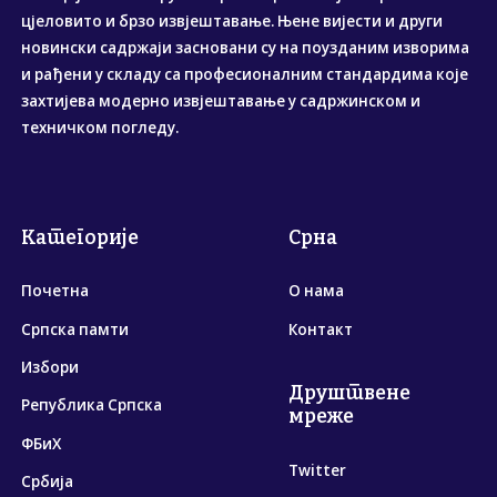
цјеловито и брзо извјештавање. Њене вијести и други
новински садржаји засновани су на поузданим изворима
и рађени у складу са професионалним стандардима које
захтијева модерно извјештавање у садржинском и
техничком погледу.
Категорије
Срна
Почетна
О нама
Српска памти
Контакт
Избори
Друштвене
Република Српска
мреже
ФБиХ
Twitter
Србија