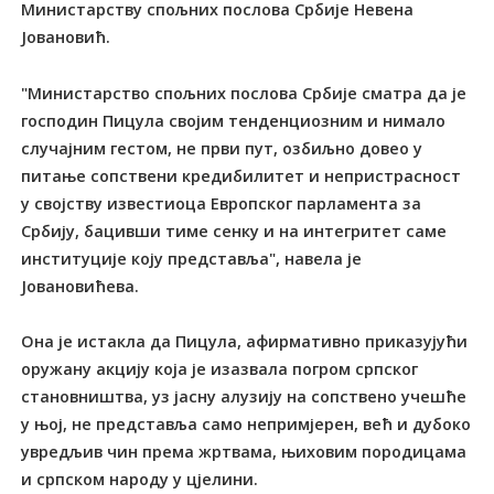
Министарству спољних послова Србије Невена
Јовановић.
"Министарство спољних послова Србије сматра да је
господин Пицула својим тенденциозним и нимало
случајним гестом, не први пут, озбиљно довео у
питање сопствени кредибилитет и непристрасност
у својству известиоца Европског парламента за
Србију, бацивши тиме сенку и на интегритет саме
институције коју представља", навела је
Јовановићева.
Она је истакла да Пицула, афирмативно приказујући
оружану акцију која је изазвала погром српског
становништва, уз јасну алузију на сопствено учешће
у њој, не представља само непримјерен, већ и дубоко
увредљив чин према жртвама, њиховим породицама
и српском народу у цјелини.