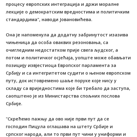
процесу европских интеграција и држи моралне
лекције о демократским вредностима и политичким
стандардима", наводи Јовановићева.
Она је напоменула да додатну забринутост изазива
чињеница да особа оваквих резоновања, са
очигледним недостатком прије свега људског, а
потом и политичког осјећаја, уопште може обављати
позицију извјестиоца Европског парламента за
Србију и са интегритетом судити о њеном европском
путу, док истовремено шаље поруке које нису у
складу са вриједностима које би требало да заступа,
саопштено је из Министарства спољних послова
Србије.
"Скрећемо пажњу да ово није први пут да се
господин Пицула оглашава на штету Србије и
српског народа, али то први пут чини у униформи и