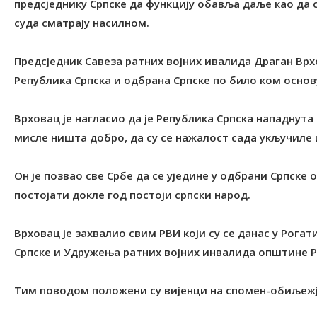
предсједнику Српске да функцију обавља даље као да с
суда сматрају насилном.
Предсједник Савеза ратних војних ивалида Драган Врхо
Република Српска и одбрана Српске по било ком основ
Врховац је нагласио да је Република Српска нападнута 
мисле ништа добро, да су се нажалост сада укључиле 
Он је позвао све Србе да се уједине у одбрани Српске о
постојати докле год постоји српски народ.
Врховац је захвалио свим РВИ који су се данас у Рог
Српске и Удружења ратних војних инвалида општине Р
Тим поводом положени су вијенци на спомен-обиљежј