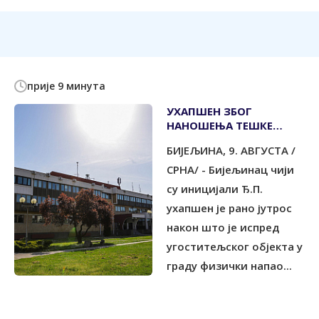
прије 9 минута
УХАПШЕН ЗБОГ
НАНОШЕЊА ТЕШКЕ
ТЈЕЛЕСНЕ ПОВРЕДЕ
БИЈЕЉИНА, 9. АВГУСТА /
СРНА/ - Бијељинац чији
су иницијали Ђ.П.
ухапшен је рано јутрос
након што је испред
угоститељског објекта у
граду физички напао...