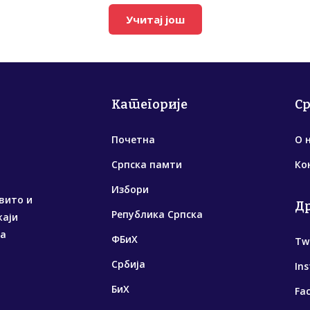
Учитај још
Категорије
С
Почетна
О 
Српска памти
Ко
Избори
вито и
Д
Република Српска
жаји
са
ФБиХ
Tw
Србија
In
БиХ
Fa