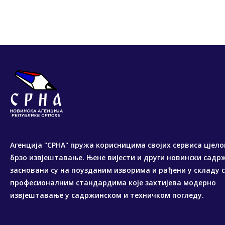
Агенција "СРНА" пружа корисницима својих сервиса цјело
брзо извјештавање. Њене вијести и други новински садр
засновани су на поузданим изворима и рађени у складу 
професионалним стандардима које захтијева модерно
извјештавање у садржинском и техничком погледу.