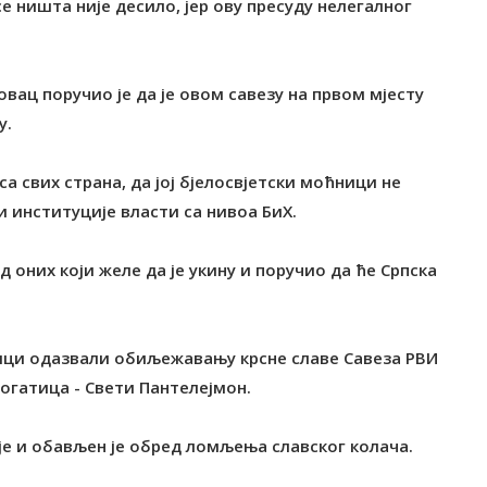
е ништа није десило, јер ову пресуду нелегалног
вац поручио је да је овом савезу на првом мјесту
у.
са свих страна, да јој бјелосвјетски моћници не
и институције власти са нивоа БиХ.
д оних који желе да је укину и поручио да ће Српска
атици одазвали обиљежавању крсне славе Савеза РВИ
огатица - Свети Пантелејмон.
е и обављен је обред ломљења славског колача.