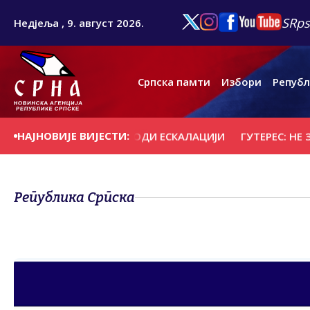
SRps
Недјеља , 9. август 2026.
Српска памти
Избори
Републ
НАЈНОВИЈЕ ВИЈЕСТИ:
ОЈНИ КВАЗИБЛОК ВОДИ ЕСКАЛАЦИЈИ
ГУТЕРЕС: НЕ ЗАБ
Република Српска