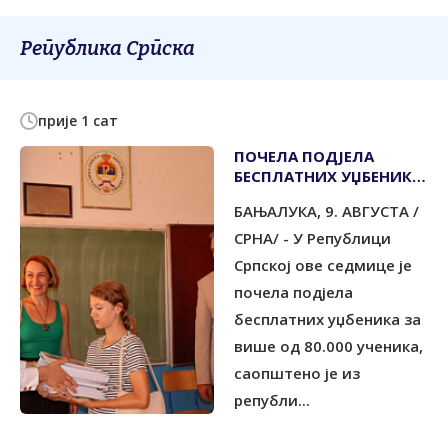
Република Српска
прије 1 сат
ПОЧЕЛА ПОДЈЕЛА
БЕСПЛАТНИХ УЏБЕНИКА
ЗА ВИШЕ ОД 80.000
БАЊАЛУКА, 9. АВГУСТА /
УЧЕНИКА
СРНА/ - У Републици
Српској ове седмице је
почела подјела
бесплатних уџбеника за
више од 80.000 ученика,
саопштено је из
републи...