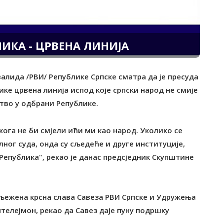
ИКА - ЦРВЕНА ЛИНИЈА
валида /РВИ/ Републике Српске сматра да је пресуда
ке црвена линија испод које српски народ не смије
тво у одбрани Републике.
ога не би смјели ићи ми као народ. Уколико се
ног суда, онда су сљедеће и друге институције,
епублика", рекао је данас предсједник Скупштине
иљежена крсна слава Савеза РВИ Српске и Удружења
телејмон, рекао да Савез даје пуну подршку