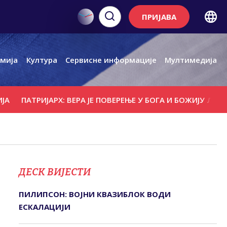
ПРИЈАВА
мија
Култура
Сервисне информације
Мултимедија
ПАТРИЈАРХ: ВЕРА ЈЕ ПОВЕРЕЊЕ У БОГА И БОЖИЈУ ЉУБАВ
ДЕСК ВИЈЕСТИ
ПИЛИПСОН: ВОЈНИ КВАЗИБЛОК ВОДИ
ЕСКАЛАЦИЈИ