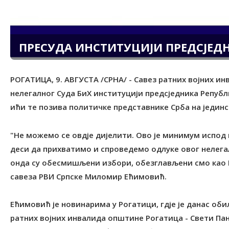
ПРЕСУДА ИНСТИТУЦИЈИ ПРЕДСЈЕДН
РОГАТИЦА, 9. АВГУСТА /СРНА/ - Савез ратних војних ин
нелегалног Суда БиХ институцији предсједника Републи
ићи те позива политичке представнике Срба на јединс
"Не можемо се овдје дијелити. Ово је минимум испод к
деси да прихватимо и спроведемо одлуке овог нелегал
онда су обесмишљени избори, обезглављени смо као Р
савеза РВИ Српске Миломир Ећимовић.
Ећимовић је новинарима у Рогатици, гдје је данас об
ратних војних инвалида општине Рогатица - Свети Пан