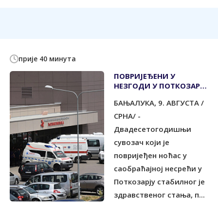
прије 40 минута
ПОВРИЈЕЂЕНИ У
НЕЗГОДИ У ПОТКОЗАРЈУ
СTАБИЛНОГ
БАЊАЛУКА, 9. АВГУСТА /
ЗДРАВСTВЕНОГ СTАЊА
СРНА/ -
Двадесетогодишњи
сувозач који је
повријеђен ноћас у
саобраћајној несрећи у
Поткозарју стабилног је
здравственог стања, п...