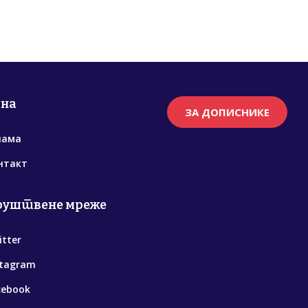
рна
ЗА ДОПИСНИКЕ
нама
нтакт
руштвене мреже
itter
stagram
cebook