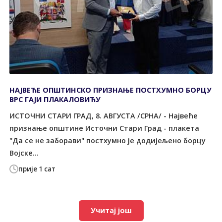
НАЈВЕЋЕ ОПШТИНСКО ПРИЗНАЊЕ ПОСТХУМНО БОРЦУ
ВРС ГАЈИ ПЛАКАЛОВИЋУ
ИСТОЧНИ СТАРИ ГРАД, 8. АВГУСТА /СРНА/ - Највеће
признање општине Источни Стари Град - плакета
"Да се не заборави" постхумно је додијељено борцу
Војске...
прије 1 сат
Учитај још