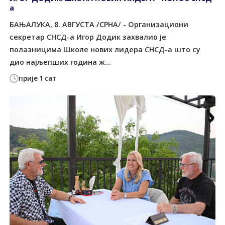
а
БАЊАЛУКА, 8. АВГУСТА /СРНА/ - Организациони
секретар СНСД-а Игор Додик захвалио је
полазницима Школе нових лидера СНСД-а што су
дио најљепших година ж...
прије 1 сат