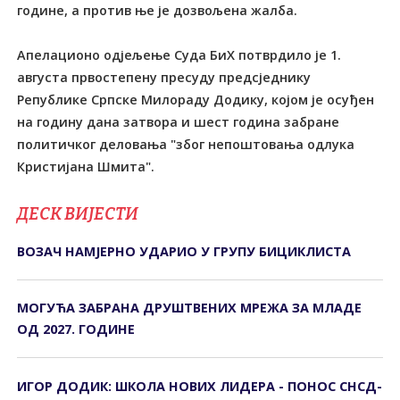
године, а против ње је дозвољена жалба.
Апелационо одјељење Суда БиХ потврдило је 1.
августа првостепену пресуду предсједнику
Републике Српске Милораду Додику, којом је осуђен
на годину дана затвора и шест година забране
политичког деловања "због непоштовања одлука
Кристијана Шмита".
ДЕСК ВИЈЕСТИ
ВОЗАЧ НАМЈЕРНО УДАРИО У ГРУПУ БИЦИКЛИСТА
МОГУЋА ЗАБРАНА ДРУШТВЕНИХ МРЕЖА ЗА МЛАДЕ
ОД 2027. ГОДИНЕ
ИГОР ДОДИК: ШКОЛА НОВИХ ЛИДЕРА - ПОНОС СНСД-