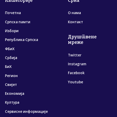
Категорије
Срна
Почетна
О нама
Српска памти
Контакт
Избори
Друштвене
Република Српска
мреже
ФБиХ
Twitter
Србија
Instagram
БиХ
Facebook
Регион
Youtube
Свијет
Економија
Култура
Сервисне информације