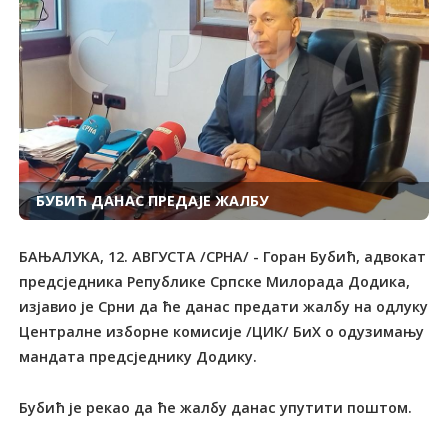
БУБИЋ ДАНАС ПРЕДАЈЕ ЖАЛБУ
БАЊАЛУКА, 12. АВГУСТА /СРНА/ - Горан Бубић, адвокат
предсједника Републике Српске Милорада Додика,
изјавио је Срни да ће данас предати жалбу на одлуку
Централне изборне комисије /ЦИК/ БиХ о одузимању
мандата предсједнику Додику.
Бубић је рекао да ће жалбу данас упутити поштом.