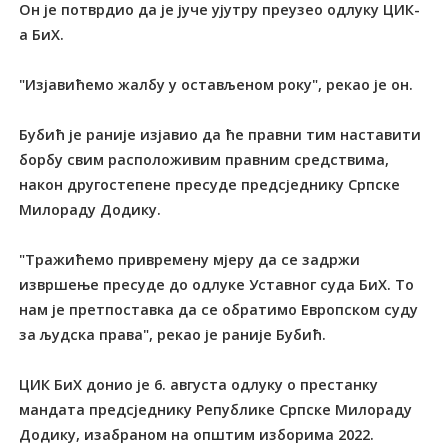
Он је потврдио да је јуче ујутру преузео одлуку ЦИК-
а БиХ.
"Изјавићемо жалбу у остављеном року", рекао је он.
Бубић је раније изјавио да ће правни тим наставити
борбу свим расположивим правним средствима,
након другостепене пресуде предсједнику Српске
Милораду Додику.
"Тражићемо привремену мјеру да се задржи
извршење пресуде до одлуке Уставног суда БиХ. То
нам је претпоставка да се обратимо Европском суду
за људска права", рекао је раније Бубић.
ЦИК БиХ донио је 6. августа одлуку о престанку
мандата предсједнику Републике Српске Милораду
Додику, изабраном на општим изборима 2022.