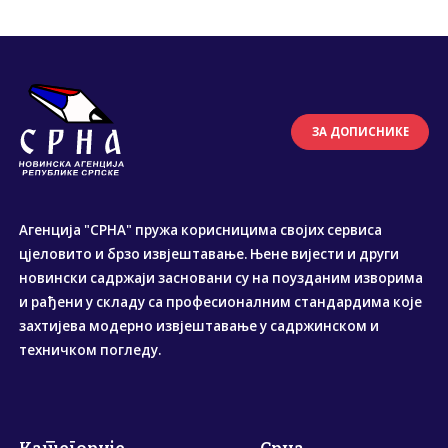
ЗА ДОПИСНИКЕ
Агенција "СРНА" пружа корисницима својих сервиса
цјеловито и брзо извјештавање. Њене вијести и други
новински садржаји засновани су на поузданим изворима
и рађени у складу са професионалним стандардима које
захтијева модерно извјештавање у садржинском и
техничком погледу.