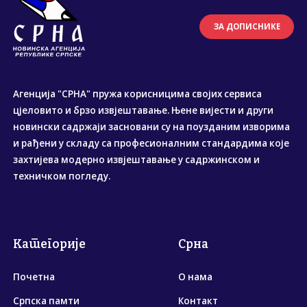
ЗА ДОПИСНИКЕ
Агенција "СРНА" пружа корисницима својих сервиса
цјеловито и брзо извјештавање. Њене вијести и други
новински садржаји засновани су на поузданим изворима
и рађени у складу са професионалним стандардима које
захтијева модерно извјештавање у садржинском и
техничком погледу.
Категорије
Срна
Почетна
О нама
Српска памти
Контакт