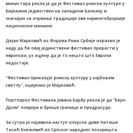
министара рекла је да је Фестивал ромске културе у
Бијељини јединствен на западном Балкану и
значајан за очување традиције ове најмногобројније
националне мањине.
Дејан Марковић из Форума Рома Србије изразио је
наду да ће овај јединствени фестивал прерасти у
европски, уз оцјену да је то нешто што Европи
недостаје.
"Фестивал приказује ромску културу у најбољем
светлу", оцијенио је Марковић.
Портпарол Фестивала Јована Барбу рекла је да "Беро
Дром" помјера и брише границе и предрасуде.
За сутра је најавила наступ оперске диве Наташе
Тасић Кнежевић из Српског народног позоришта