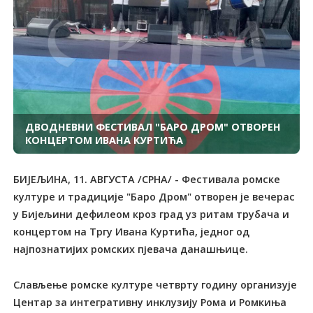
ДВОДНЕВНИ ФЕСТИВАЛ "БАРО ДРОМ" ОТВОРЕН
КОНЦЕРТОМ ИВАНА КУРТИЋА
БИЈЕЉИНА, 11. АВГУСТА /СРНА/ - Фестивала ромске
културе и традиције "Баро Дром" отворен је вечерас
у Бијељини дефилеом кроз град уз ритам трубача и
концертом на Tргу Ивана Куртића, једног од
најпознатијих ромских пјевача данашњице.
Слављење ромске културе четврту годину организује
Центар за интегративну инклузију Рома и Ромкиња