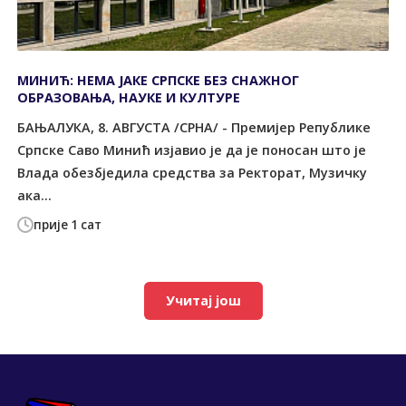
МИНИЋ: НЕМА ЈАКЕ СРПСКЕ БЕЗ СНАЖНОГ
ОБРАЗОВАЊА, НАУКЕ И КУЛТУРЕ
БАЊАЛУКА, 8. АВГУСТА /СРНА/ - Премијер Републике
Српске Саво Минић изјавио је да је поносан што је
Влада обезбједила средства за Ректорат, Музичку
ака...
прије 1 сат
Учитај још