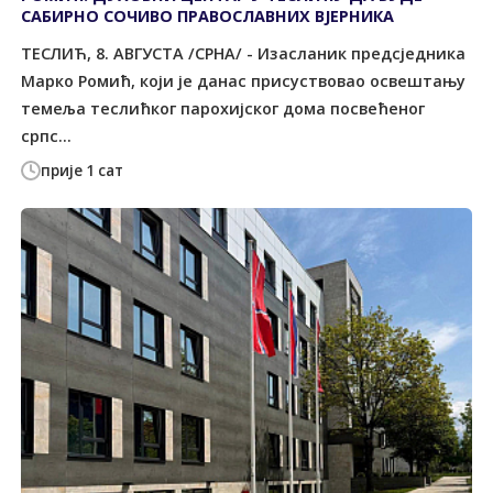
САБИРНО СОЧИВО ПРАВОСЛАВНИХ ВЈЕРНИКА
ТЕСЛИЋ, 8. АВГУСТА /СРНА/ - Изасланик предсједника
Марко Ромић, који је данас присуствовао освештању
темеља теслићког парохијског дома посвећеног
српс...
прије 1 сат