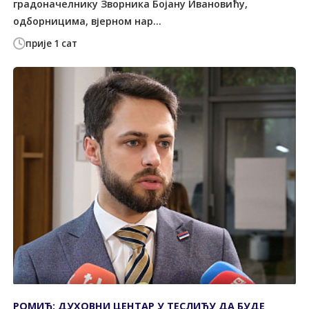
градоначелнику Зворника Бојану Ивановићу,
одборницима, вјерном нар...
прије 1 сат
РОМИЋ: ДУХОВНИ ЦЕНТАР У ТЕСЛИЋУ ДА БУДЕ