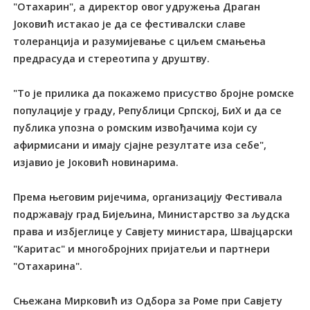
"Отахарин", а директор овог удружења Драган
Јоковић истакао је да се фестивалски славе
толеранција и разумијевање с циљем смањења
предрасуда и стереотипа у друштву.
"То је прилика да покажемо присуство бројне ромске
популације у граду, Републици Српској, БиХ и да се
публика упозна о ромским извођачима који су
афирмисани и имају сјајне резултате иза себе",
изјавио је Јоковић новинарима.
Према његовим ријечима, организацију Фестивала
подржавају град Бијељина, Министарство за људска
права и избјеглице у Савјету министара, Швајцарски
"Каритас" и многобројних пријатељи и партнери
"Отахарина".
Сњежана Мирковић из Одбора за Роме при Савјету