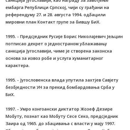
санкција Југославији, као награду за завођење
ембарга Републици Српској, чији су грађани на
референдуму 27. и 28. августа 1994. одбацили
мировни план Контакт групе за бившу БиХ.
1995. - Предсједник Русије Борис Николајевич Јељцин
потписао декрет о једностраном ублажавању
санкција Југославији, чиме је створена законска
основа за извоз робе и услуга хуманитарног
карактера.
1995. - Југословенска влада упутила захтјев Савјету
безбједности УН за прекид бомбардовања Срба у
БиХ.
1997. - Умро конгоански диктатор Жозеф Дезире
Мобуту, познат као Мобуту Сесе Секо, предсједник
Заира од 1965. до збацивања с власти у мају 1997.