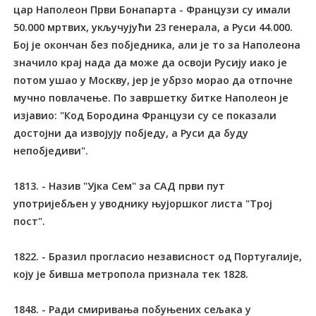
цар Наполеон Први Бонапарта - Французи су имали
50.000 мртвих, укључујући 23 генерала, а Руси 44.000.
Бој је окончан без побједника, али је то за Наполеона
значило крај нада да може да освоји Русију иако је
потом ушао у Москву, јер је убрзо морао да отпочне
мучно повлачење. По завршетку битке Наполеон је
изјавио: "Код Бородина Французи су се показали
достојни да извојују побједу, а Руси да буду
непобједиви".
1813. - Назив "Ујка Сем" за САД први пут
употријебљен у уводнику њујоршког листа "Трој
пост".
1822. - Бразил прогласио независност од Португалије,
коју је бивша метропола признала тек 1828.
1848. - Ради смиривања побуњених сељака у