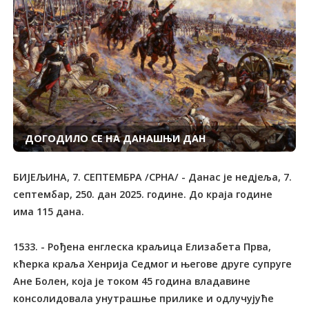
ДОГОДИЛО СЕ НА ДАНАШЊИ ДАН
БИЈЕЉИНА, 7. СЕПТЕМБРА /СРНА/ - Данас је недјеља, 7.
септембар, 250. дан 2025. године. До краја године
има 115 дана.
1533. - Рођена енглеска краљица Елизабета Прва,
кћерка краља Хенрија Седмог и његове друге супруге
Ане Болен, која је током 45 година владавине
консолидовала унутрашње прилике и одлучујуће