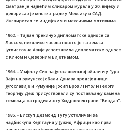
Сматран је највећим сликаром мурала у 20. вијеку и
декорисао је многе зграде у Мексику и САД.
Инспирисао се индијским и мексичким мотивима.
1962. - Тајван прекинуо дипломатске односе са
Лаосом, неколико часова пошто је та земља
југоисточне Азије успоставила дипломатске односе
с Кином и Сјеверним Вијетнамом.
1964. - У мјесту Сип на југословенској обали и у Гура
Ваји на румунској обали Дунава предсједници
Југославије и Румуније Јосип Броз /Тито/ и Георги
Георгију Деж присуствовали су постављању камена
темељца на градилишту Хидроелектране "Ђердап".
1986. - Бискуп Дезмонд Туту устоличен за
надбискупа Кејптауна у Јужној Африци као први
црнац поглавар јужноафричких англиканаца.