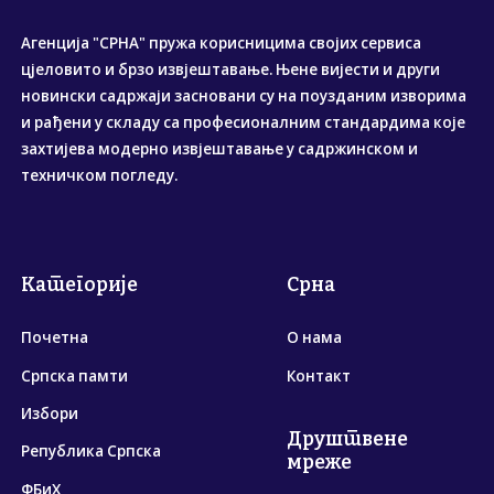
Агенција "СРНА" пружа корисницима својих сервиса
цјеловито и брзо извјештавање. Њене вијести и други
новински садржаји засновани су на поузданим изворима
и рађени у складу са професионалним стандардима које
захтијева модерно извјештавање у садржинском и
техничком погледу.
Категорије
Срна
Почетна
О нама
Српска памти
Контакт
Избори
Друштвене
Република Српска
мреже
ФБиХ