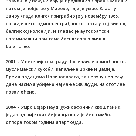
Збачен је у побуни коју је предводио Лоран Кабила и
потом је побјегао у Мароко, гдје је умро. Власт у
Заиру /тада Конго/ приграбио је у новембру 1965.
послије петогодишњег грађанског рата у тој бившој
белгијској колонији, и владао је аутократски,
нагомилавши при томе баснословно лично
богатство.
2001. - У нигеријском граду Џос избили хришћанско-
муслимански сукоби, запаљене цркве и џамије.
Према подацима Црвеног крста, за непуну недјељу
дана насиља убијено најмање 500 људи, на стотине
повријеђено.
2004. - Умро Бејер Науд, јужноафрички свештеник,
један од ријетких бијелаца који је био симбол
отпора током година апартхејда.