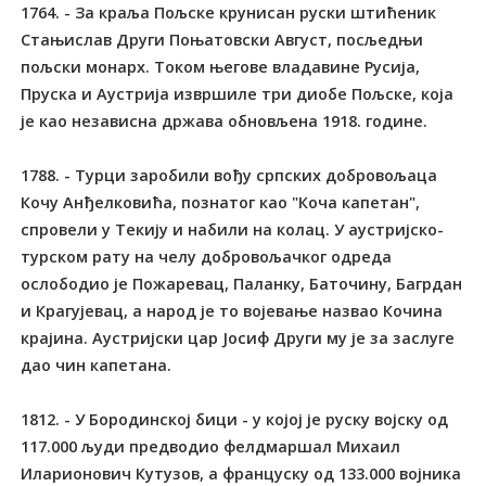
1764. - За краља Пољске крунисан руски штићеник
Стањислав Други Поњатовски Август, посљедњи
пољски монарх. Током његове владавине Русија,
Пруска и Аустрија извршиле три диобе Пољске, која
је као независна држава обновљена 1918. године.
1788. - Турци заробили вођу српских добровољаца
Кочу Анђелковића, познатог као "Коча капетан",
спровели у Текију и набили на колац. У аустријско-
турском рату на челу добровољачког одреда
ослободио је Пожаревац, Паланку, Баточину, Багрдан
и Крагујевац, а народ је то војевање назвао Кочина
крајина. Аустријски цар Јосиф Други му је за заслуге
дао чин капетана.
1812. - У Бородинској бици - у којој је руску војску од
117.000 људи предводио фелдмаршал Михаил
Иларионович Кутузов, а француску од 133.000 војника