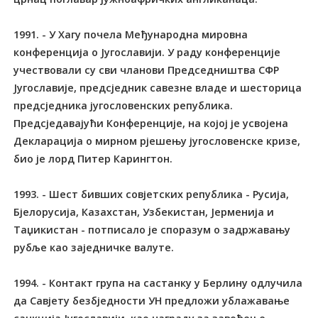
1991. - У Хагу почела Међународна мировна
конференција о Југославији. У раду конференције
учествовали су сви чланови Председништва СФР
Југославије, предсједник савезне владе и шесторица
предсједника југословенских република.
Предсједавајући Конференције, на којој је усвојена
Декларација о мирном рјешењу југословенске кризе,
био је лорд Питер Карингтон.
1993. - Шест бивших совјетских република - Русија,
Бјелорусија, Казахстан, Узбекистан, Јерменија и
Таџикистан - потписало је споразум о задржавању
рубље као заједничке валуте.
1994. - Контакт група на састанку у Берлину одлучила
да Савјету безбједности УН предложи ублажавање