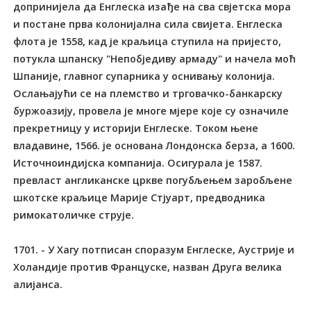
допринијела да Енглеска изађе на сва свјетска мора
и постане прва колонијална сила свијета. Енглеска
флота је 1558, кад је краљица ступила на пријесто,
потукла шпанску "Непобједиву армаду" и начела моћ
Шпаније, главног супарника у оснивању колонија.
Ослањајући се на племство и трговачко-банкарску
буржоазију, провела је многе мјере које су означиле
прекретницу у историји Енглеске. Током њене
владавине, 1566. је основана Лондонска берза, а 1600.
Источноиндијска компанија. Осигурала је 1587.
превласт англиканске цркве погубљењем заробљене
шкотске краљице Марије Стјуарт, предводника
римокатоличке струје.
1701. - У Хагу потписан споразум Енглеске, Аустрије и
Холандије против Француске, назван Друга велика
алијанса.