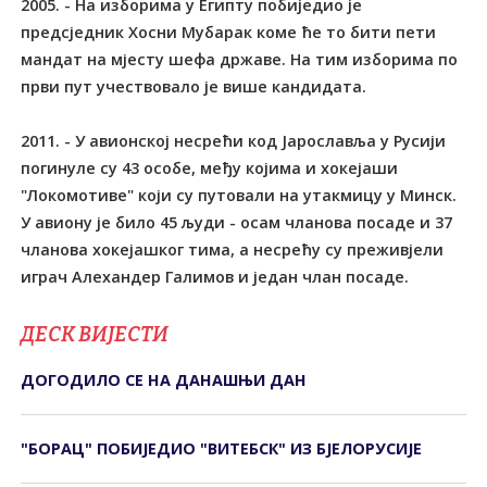
2005. - На изборима у Египту побиједио је
предсједник Хосни Мубарак коме ће то бити пети
мандат на мјесту шефа државе. На тим изборима по
први пут учествовало је више кандидата.
2011. - У авионској несрећи код Јарославља у Русији
погинуле су 43 особе, међу којима и хокејаши
"Локомотиве" који су путовали на утакмицу у Минск.
У авиону је било 45 људи - осам чланова посаде и 37
чланова хокејашког тима, а несрећу су преживјели
играч Алеxандер Галимов и један члан посаде.
ДЕСК ВИЈЕСТИ
ДОГОДИЛО СЕ НА ДАНАШЊИ ДАН
"БОРАЦ" ПОБИЈЕДИО "ВИТЕБСК" ИЗ БЈЕЛОРУСИЈЕ