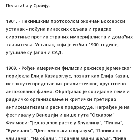
Пелагића у Србију.
1901. - Пекиншким протоколом окончан Боксерски
устанак - побуна кинеских сељака и градске
сиротиње против страних империјалиста и домаћих
тлачитеља. Устанак, који је избио 1900. године,
угушиле су Јапан и САД.
1909. - Рођен амерички филмски режисер јерменског
поријекла Елија Казаџоглус, познат као Елија Казан,
истакнути представник реалистичког, друштвено
ангажованог филма. Обрађивао је социјалне теме и
радничко организовање и критички третирао
антисемитизам и расне предрасуде. Награђен је на
фестивалу у Венецији и више пута "Оскаром".
Филмови: "Једно дрво расте у Бруклину", "Пинки",
"Бумеранг", "Џентлменски споразум", "Паника на
улицама", "На обали", "Трамвај звани жеља", "Вива