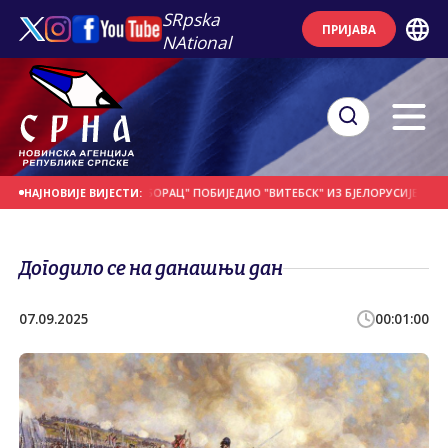
SRpska
ПРИЈАВА
NAtional
ДАНАШЊИ ДАН
"БОРАЦ" ПОБИЈЕДИО "ВИТЕБСК" ИЗ БЈЕЛОРУСИЈЕ
ПОЧЕО 
НАЈНОВИЈЕ ВИЈЕСТИ:
Догодило се на данашњи дан
07.09.2025
00:01:00