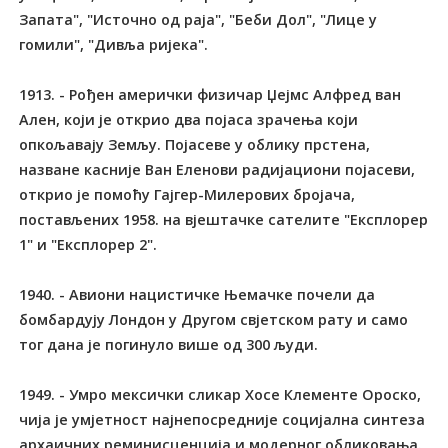
Запата", "Источно од раја", "Беби Дол", "Лице у
гомили", "Дивља ријека".
1913. - Рођен амерички физичар Џејмс Алфред ван
Ален, који је открио два појаса зрачења који
опкољавају Земљу. Појасеве у облику прстена,
назване касније Ван Еленови радијациони појасеви,
открио је помоћу Гајгер-Милерових бројача,
постављених 1958. на вјештачке сателите "Експлорер
1" и "Експлорер 2".
1940. - Авиони нацистичке Њемачке почели да
бомбардују Лондон у Другом свјетском рату и само
тог дана је погинуло више од 300 људи.
1949. - Умро мексички сликар Хосе Клементе Ороско,
чија је умјетност најнепосредније социјална синтеза
архаичних реминисценција и модерног обликовања.