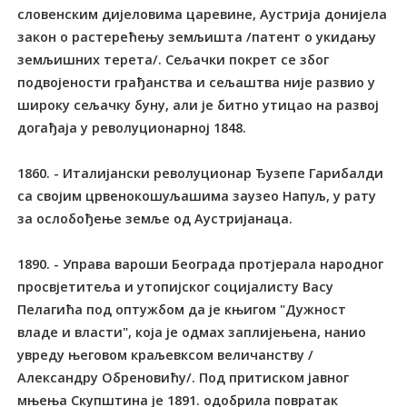
словенским дијеловима царевине, Аустрија донијела
закон о растерећењу земљишта /патент о укидању
земљишних терета/. Сељачки покрет се због
подвојености грађанства и сељаштва није развио у
широку сељачку буну, али је битно утицао на развој
догађаја у револуционарној 1848.
1860. - Италијански револуционар Ђузепе Гарибалди
са својим црвенокошуљашима заузео Напуљ, у рату
за ослобођење земље од Аустријанаца.
1890. - Управа вароши Београда протјерала народног
просвјетитеља и утопијског социјалисту Васу
Пелагића под оптужбом да је књигом "Дужност
владе и власти", која је одмах заплијењена, нанио
увреду његовом краљевксом величанству /
Александру Обреновићу/. Под притиском јавног
мњења Скупштина је 1891. одобрила повратак