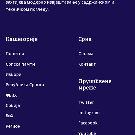
захтијева модерно извјештавање у садржинском и
техничком погледу.
Категорије
Срна
Почетна
О нама
Српска памти
Контакт
Избори
Друштвене
Република Српска
мреже
ФБиХ
Twitter
Србија
Instagram
БиХ
Facebook
Регион
Youtube