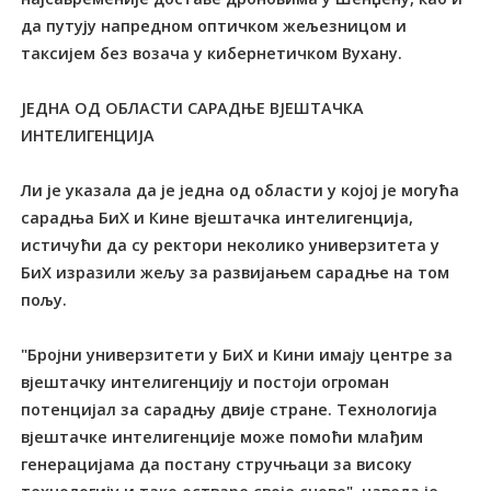
да путују напредном оптичком жељезницом и
таксијем без возача у кибернетичком Вухану.
ЈЕДНА ОД ОБЛАСТИ САРАДЊЕ ВЈЕШТАЧКА
ИНТЕЛИГЕНЦИЈА
Ли је указала да је једна од области у којој је могућа
сарадња БиХ и Кине вјештачка интелигенција,
истичући да су ректори неколико универзитета у
БиХ изразили жељу за развијањем сарадње на том
пољу.
"Бројни универзитети у БиХ и Кини имају центре за
вјештачку интелигенцију и постоји огроман
потенцијал за сарадњу двије стране. Tехнологија
вјештачке интелигенције може помоћи млађим
генерацијама да постану стручњаци за високу