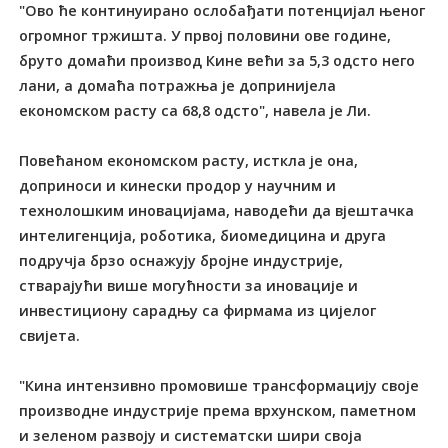
"Ово ће континуирано ослобађати потенцијал њеног
огромног тржишта. У првој половини ове године,
бруто домаћи производ Кине већи за 5,3 одсто него
лани, а домаћа потражња је допринијела
економском расту са 68,8 одсто", навела је Ли.
Повећаном економском расту, исткла је она,
доприноси и кинески продор у научним и
технолошким иновацијама, наводећи да вјештачка
интелигенција, роботика, биомедицина и друга
подручја брзо оснажују бројне индустрије,
стварајући више могућности за иновације и
инвестициону сарадњу са фирмама из цијелог
свијета.
"Кина интензивно промовише трансформацију своје
производне индустрије према врхунском, паметном
и зеленом развоју и систематски шири своја