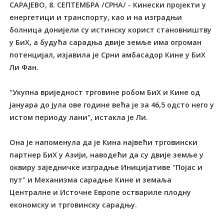
САРАЈЕВО, 8. СЕПТЕМБРА /СРНА/ - Кинески пројекти у
енергетици и транспорту, као и на изградњи
болница донијели су истинску корист становништву
у БиХ, а будућа сарадња двије земље има огроман
потенцијал, изјавила је Срни амбасадор Кине у БиХ
Ли Фан.
"Укупна вриједност трговине робом БиХ и Кине од
јануара до јула ове године већа је за 46,5 одсто него у
истом периоду лани", истакла је Ли.
Она је напоменула да је Кина највећи трговински
партнер БиХ у Азији, наводећи да су двије земље у
оквиру заједничке изградње Иницијативе "Појас и
пут" и Механизма сарадње Кине и земаља
Централне и Источне Европе оствариле плодну
економску и трговинску сарадњу.