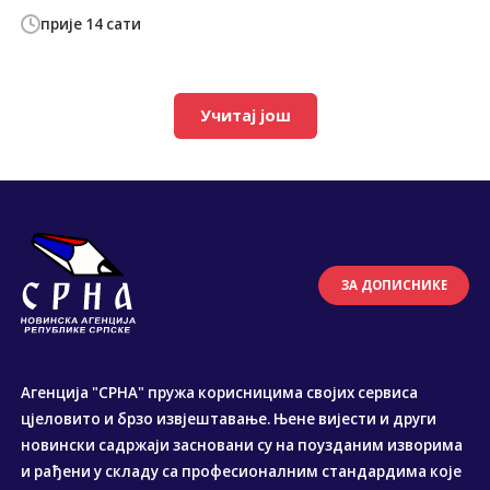
прије 14 сати
Учитај још
ЗА ДОПИСНИКЕ
Агенција "СРНА" пружа корисницима својих сервиса
цјеловито и брзо извјештавање. Њене вијести и други
новински садржаји засновани су на поузданим изворима
и рађени у складу са професионалним стандардима које