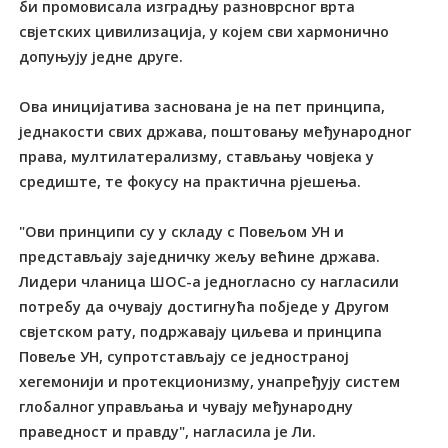
би промовисала изградњу разноврсног врта
свјетских цивилизација, у којем сви хармонично
допуњују једне друге.
Ова иницијатива заснована је на пет принципа,
једнакости свих држава, поштовању међународног
права, мултилатерализму, стављању човјека у
средиште, те фокусу на практична рјешења.
"Ови принципи су у складу с Повељом УН и
представљају заједничку жељу већине држава.
Лидери чланица ШОС-а једногласно су нагласили
потребу да очувају достигнућа побједе у Другом
свјетском рату, подржавају циљева и принципа
Повеље УН, супротстављају се једностраној
хегемонији и протекционизму, унапређују систем
глобалног управљања и чувају међународну
праведност и правду", нагласила је Ли.