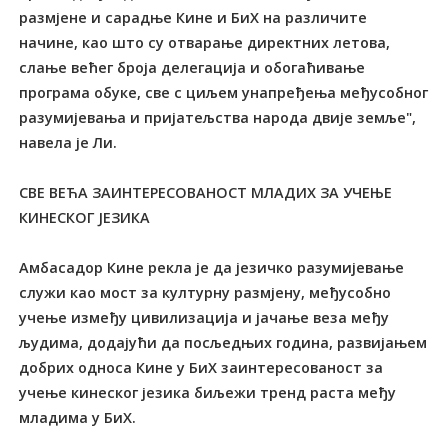
размјене и сарадње Кине и БиХ на различите
начине, као што су отварање директних летова,
слање већег броја делегација и обогаћивање
програма обуке, све с циљем унапређења међусобног
разумијевања и пријатељства народа двије земље",
навела је Ли.
СВЕ ВЕЋА ЗАИНТЕРЕСОВАНОСТ МЛАДИХ ЗА УЧЕЊЕ
КИНЕСКОГ ЈЕЗИКА
Амбасадор Кине рекла је да језичко разумијевање
служи као мост за културну размјену, међусобно
учење између цивилизација и јачање веза међу
људима, додајући да посљедњих година, развијањем
добрих односа Кине у БиХ заинтересованост за
учење кинеског језика биљежи тренд раста међу
младима у БиХ.