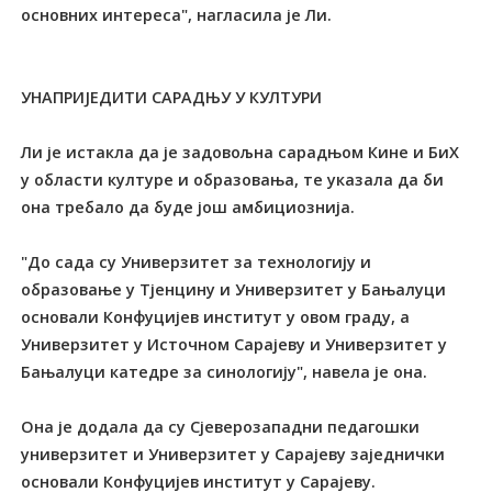
основних интереса", нагласила је Ли.
УНАПРИЈЕДИТИ САРАДЊУ У КУЛТУРИ
Ли је истакла да је задовољна сарадњом Кине и БиХ
у области културе и образовања, те указала да би
она требало да буде још амбициознија.
"До сада су Универзитет за технологију и
образовање у Tјенцину и Универзитет у Бањалуци
основали Конфуцијев институт у овом граду, а
Универзитет у Источном Сарајеву и Универзитет у
Бањалуци катедре за синологију", навела је она.
Она је додала да су Сјеверозападни педагошки
универзитет и Универзитет у Сарајеву заједнички
основали Конфуцијев институт у Сарајеву.