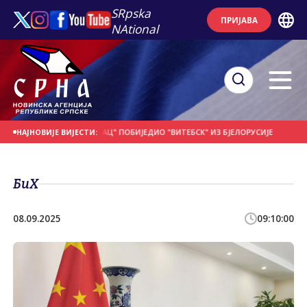
SRpska
ПРИЈАВА
NAtional
АШЊИ ДАН
"БОРАЦ" ПОБИЈЕДИО "ВИТЕБСК" ИЗ БЈЕЛОРУСИЈЕ
ПОЧЕО 26. 
НАЈНОВИЈЕ ВИЈЕСТИ:
БиХ
08.09.2025
09:10:00