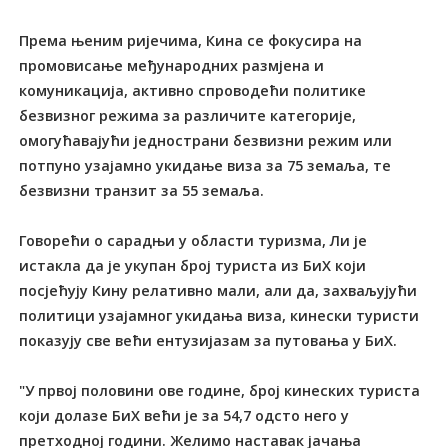
Према њеним ријечима, Кина се фокусира на
промовисање међународних размјена и
комуникација, активно спроводећи политике
безвизног режима за различите категорије,
омогућавајући једнострани безвизни режим или
потпуно узајамно укидање виза за 75 земаља, те
безвизни транзит за 55 земаља.
Говорећи о сарадњи у области туризма, Ли је
истакла да је укупан број туриста из БиХ који
посјећују Кину релативно мали, али да, захваљујући
политици узајамног укидања виза, кинески туристи
показују све већи ентузијазам за путовања у БиХ.
"У првој половини ове године, број кинеских туриста
који долазе БиХ већи је за 54,7 одсто него у
претходној години. Желимо наставак јачања