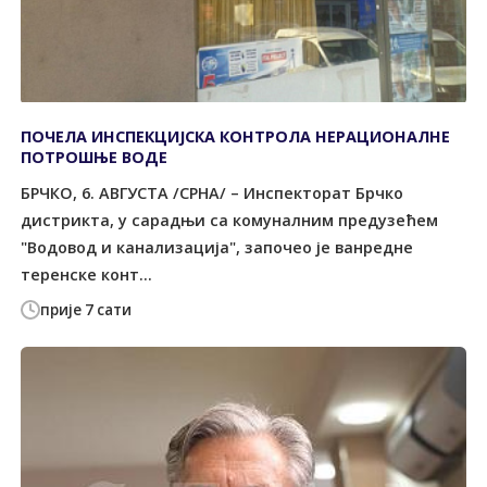
ПОЧЕЛА ИНСПЕКЦИЈСКА КОНTРОЛА НЕРАЦИОНАЛНЕ
ПОTРОШЊЕ ВОДЕ
БРЧКО, 6. АВГУСTА /СРНА/ – Инспекторат Брчко
дистрикта, у сарадњи са комуналним предузећем
"Водовод и канализација", започео је ванредне
теренске конт...
прије 7 сати