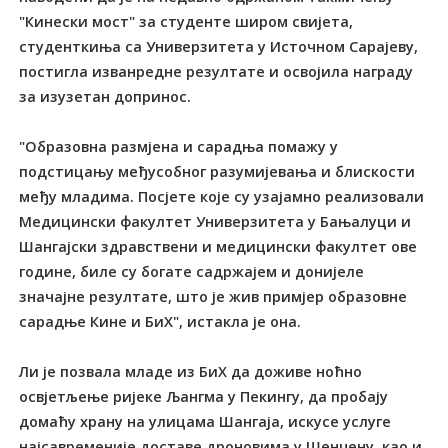
"Кинески мост" за студенте широм свијета,
студенткиња са Универзитета у Источном Сарајеву,
постигла изванредне резултате и освојила награду
за изузетан допринос.
"Образовна размјена и сарадња помажу у
подстицању међусобног разумијевања и блискости
међу младима. Посјете које су узајамно реализовали
Медицински факултет Универзитета у Бањалуци и
Шангајски здравствени и медицински факултет ове
године, биле су богате садржајем и донијеле
значајне резултате, што је жив примјер образовне
сарадње Кине и БиХ", истакла је она.
Ли је позвала младе из БиХ да доживе ноћно
освјетљење ријеке Љaнгма у Пекингу, да пробају
домаћу храну на улицама Шангаја, искусе услуге
најсавременије доставе дроновима у Шенџену, као и