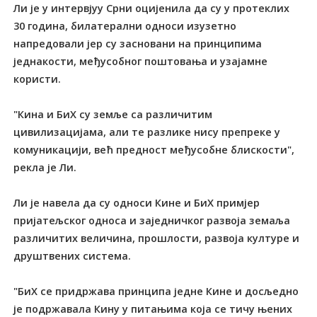
Ли је у интервјуу Срни оцијенила да су у протеклих
30 година, билатерални односи изузетно
напредовали јер су засновани на принципима
једнакости, међусобног поштовања и узајамне
користи.
"Кина и БиХ су земље са различитим
цивилизацијама, али те разлике нису препреке у
комуникацији, већ предност међусобне блискости",
рекла је Ли.
Ли је навела да су односи Кине и БиХ примјер
пријатељског односа и заједничког развоја земаља
различитих величина, прошлости, развоја културе и
друштвених система.
"БиХ се придржава принципа једне Кине и досљедно
је подржавала Кину у питањима која се тичу њених