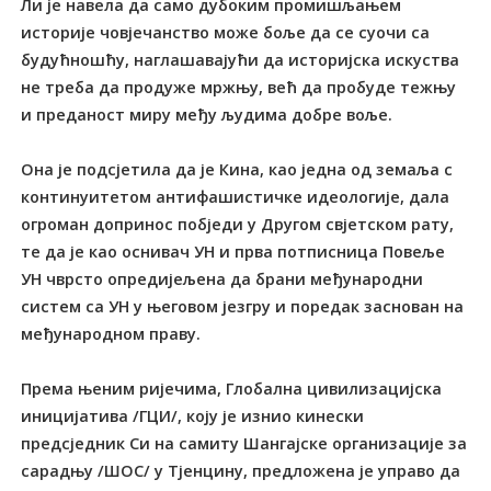
Ли је навела да само дубоким промишљањем
историје човјечанство може боље да се суочи са
будућношћу, наглашавајући да историјска искуства
не треба да продуже мржњу, већ да пробуде тежњу
и преданост миру међу људима добре воље.
Она је подсјетила да је Кина, као једна од земаља с
континуитетом антифашистичке идеологије, дала
огроман допринос побједи у Другом свјетском рату,
те да је као оснивач УН и прва потписница Повеље
УН чврсто опредијељена да брани међународни
систем са УН у његовом језгру и поредак заснован на
међународном праву.
Према њеним ријечима, Глобална цивилизацијска
иницијатива /ГЦИ/, коју је изнио кинески
предсједник Си на самиту Шангајске организације за
сарадњу /ШОС/ у Тјенцину, предложена је управо да