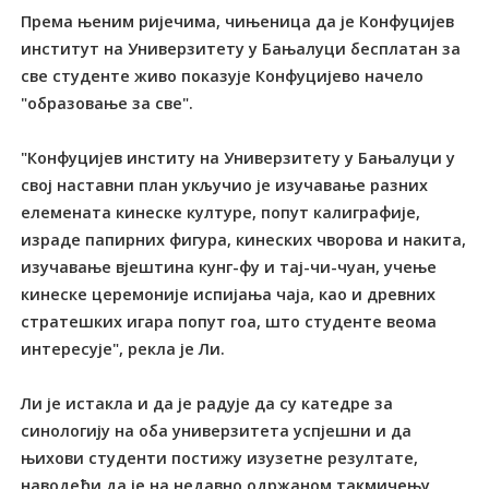
Према њеним ријечима, чињеница да је Конфуцијев
институт на Универзитету у Бањалуци бесплатан за
све студенте живо показује Конфуцијево начело
"образовање за све".
"Конфуцијев институ на Универзитету у Бањалуци у
свој наставни план укључио је изучавање разних
елемената кинеске културе, попут калиграфије,
израде папирних фигура, кинеских чворова и накита,
изучавање вјештина кунг-фу и тај-чи-чуан, учење
кинеске церемоније испијања чаја, као и древних
стратешких игара попут гоа, што студенте веома
интересује", рекла је Ли.
Ли је истакла и да је радује да су катедре за
синологију на оба универзитета успјешни и да
њихови студенти постижу изузетне резултате,
наводећи да је на недавно одржаном такмичењу