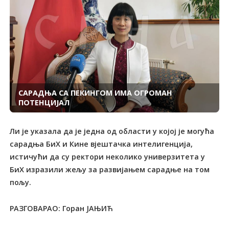
САРАДЊА СА ПЕКИНГОМ ИМА ОГРОМАН
ПОТЕНЦИЈАЛ
Ли је указала да је једна од области у којој је могућа
сарадња БиХ и Кине вјештачка интелигенција,
истичући да су ректори неколико универзитета у
БиХ изразили жељу за развијањем сарадње на том
пољу.
РАЗГОВАРАО: Горан ЈАЊИЋ