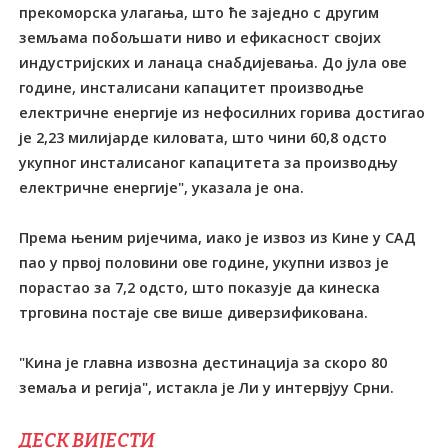
прекоморска улагања, што ће заједно с другим
земљама побољшати ниво и ефикасност својих
индустријских и ланаца снабдијевања. До јула ове
године, инсталисани капацитет производње
електричне енергије из нефосилних горива достигао
је 2,23 милијарде киловата, што чини 60,8 одсто
укупног инсталисаног капацитета за производњу
електричне енергије", указала је она.
Према њеним ријечима, иако је извоз из Кине у САД
пао у првој половини ове године, укупни извоз је
порастао за 7,2 одсто, што показује да кинеска
трговина постаје све више диверзификована.
"Кина је главна извозна дестинација за скоро 80
земаља и регија", истакла је Ли у интервјуу Срни.
ДЕСК ВИЈЕСТИ