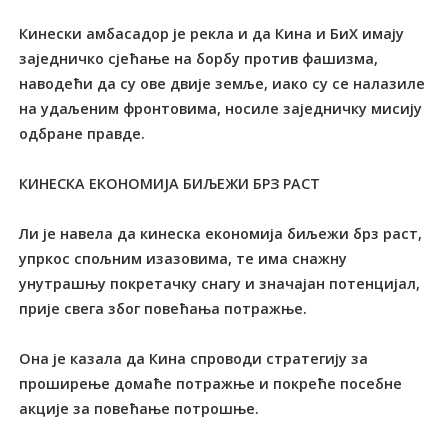
Кинески амбасадор је рекла и да Кина и БиХ имају
заједничко сјећање на борбу против фашизма,
наводећи да су ове двије земље, иако су се налазиле
на удаљеним фронтовима, носиле заједничку мисију
одбране правде.
КИНЕСКА ЕКОНОМИЈА БИЉЕЖИ БРЗ РАСТ
Ли је навела да кинеска економија биљежи брз раст,
упркос спољним изазовима, те има снажну
унутрашњу покретачку снагу и значајан потенцијал,
прије свега због повећања потражње.
Она је казала да Кина спроводи стратегију за
проширење домаће потражње и покреће посебне
акције за повећање потрошње.