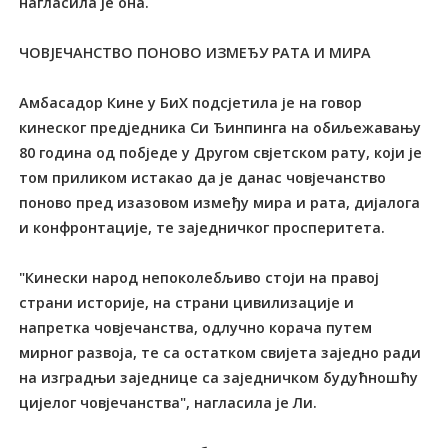
нагласила је она.
ЧОВЈЕЧАНСТВО ПОНОВО ИЗМЕЂУ РАТА И МИРА
Амбасадор Кине у БиХ подсјетила је на говор
кинеског предједника Си Ђинпинга на обиљежавању
80 година од побједе у Другом свјетском рату, који је
том приликом истакао да је данас човјечанство
поново пред изазовом између мира и рата, дијалога
и конфронтације, те заједничког просперитета.
"Кинески народ непоколебљиво стоји на правој
страни историје, на страни цивилизације и
напретка човјечанства, одлучно корача путем
мирног развоја, те са остатком свијета заједно ради
на изградњи заједнице са заједничком будућношћу
цијелог човјечанства", нагласила је Ли.