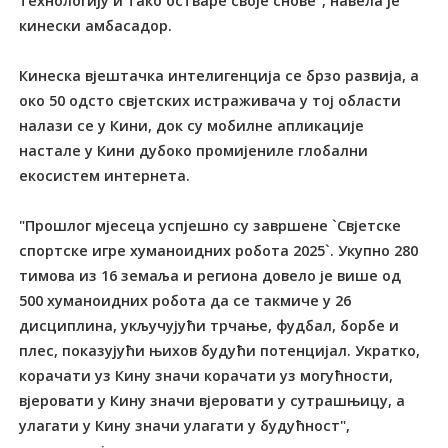
технологију и тако остваре своје снове", навела је
кинески амбасадор.
Кинеска вјештачка интелигенција се брзо развија, а
око 50 одсто свјетских истраживача у тој области
налази се у Кини, док су мобилне апликације
настале у Кини дубоко промијениле глобални
екосистем интернета.
"Прошлог мјесеца успјешно су завршене `Свјетске
спортске игре хуманоидних робота 2025`. Укупно 280
тимова из 16 земаља и региона довело је више од
500 хуманоидних робота да се такмиче у 26
дисциплина, укључујући трчање, фудбал, борбе и
плес, показујући њихов будући потенцијал. Укратко,
корачати уз Кину значи корачати уз могућности,
вјеровати у Кину значи вјеровати у сутрашњицу, а
улагати у Кину значи улагати у будућност",