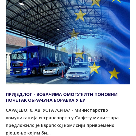
ПРИЈЕДЛОГ - ВОЗАЧИМА ОМОГУЋИТИ ПОНОВНИ
ПОЧЕТАК ОБРАЧУНА БОРАВКА У ЕУ
САРАЈЕВО, 6. АВГУСTА /СРНА/ - Министарство
комуникација и транспорта у Савјету министара
предложило је Европској комисији привремено
рјешење којим би...