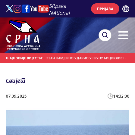
SRpska
ПРИЈАВА
NAtional
А ДАНАШЊИ ДАН
ВОЗАЧ НАМЈЕРНО УДАРИО У ГРУПУ БИЦИКЛИСТА
МОГУ
НАЈНОВИЈЕ ВИЈЕСТИ:
Свијет
07.09.2025
14:32:00