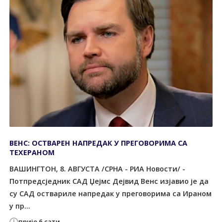
ВЕНС: ОСТВАРЕН НАПРЕДАК У ПРЕГОВОРИМА СА
ТЕХЕРАНОМ
ВАШИНГТОН, 8. АВГУСТА /СРНА - РИА Новости/ -
Потпредсједник САД Џејмс Дејвид Венс изјавио је да
су САД оствариле напредак у преговорима са Ираном
у пр...
прије 6 сати