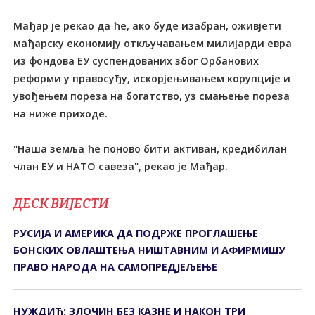
Мађар је рекао да ће, ако буде изабран, оживјети
мађарску економију откључавањем милијарди евра
из фондова ЕУ суспендованих због Орбанових
реформи у правосуђу, искорјењивањем корупције и
увођењем пореза на богатство, уз смањење пореза
на ниже приходе.
"Наша земља ће поново бити активан, кредибилан
члан ЕУ и НАТО савеза", рекао је Мађар.
ДЕСК ВИЈЕСТИ
РУСИЈА И АМЕРИКА ДА ПОДРЖЕ ПРОГЛАШЕЊЕ
БОНСКИХ ОВЛАШТЕЊА НИШТАВНИМ И АФИРМИШУ
ПРАВО НАРОДА НА САМОПРЕДЈЕЉЕЊЕ
НУЖДИЋ: ЗЛОЧИН БЕЗ КАЗНЕ И НАКОН ТРИ