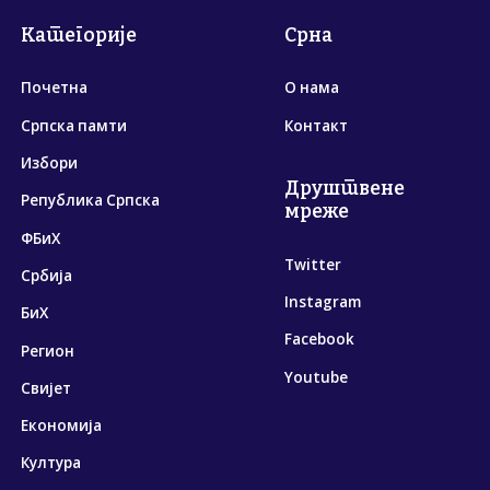
Категорије
Срна
Почетна
О нама
Српска памти
Контакт
Избори
Друштвене
Република Српска
мреже
ФБиХ
Twitter
Србија
Instagram
БиХ
Facebook
Регион
Youtube
Свијет
Економија
Култура