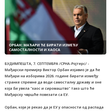
ОРБАН: МАЂАРИ ЋЕ БИРАТИ ИЗМЕЂУ
САМОСТАЛНОСТИ И ХАОСА
БУДИМПЕШТА, 7. СЕПТЕМБРА /СРНА-Ројтерс/ -
Мађарски премијер Виктор Орбан изјавио је да ће
Мађари на изборима 2026. године бирати између
странке спремне да води самосталну државу и оне
која би увела "хаос и сиромаштво" тако што ће
Мађарску чвршће повезати са ЕУ.
Орбан, који је рекао да је ЕУ у опасности од распада