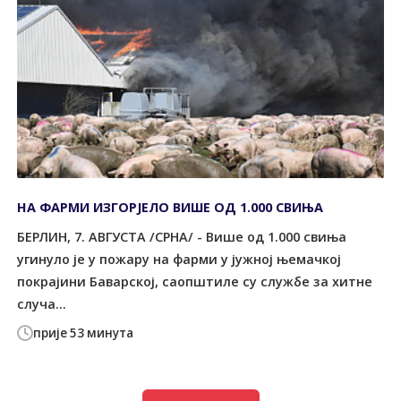
НА ФАРМИ ИЗГОРЈЕЛО ВИШЕ ОД 1.000 СВИЊА
БЕРЛИН, 7. АВГУСТА /СРНА/ - Више од 1.000 свиња
угинуло је у пожару на фарми у јужној њемачкој
покрајини Баварској, саопштиле су службе за хитне
случа...
прије 53 минута