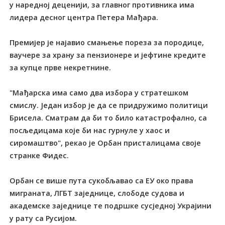
у наредној деценији, за главног противника има
лидера десног центра Петера Мађара.
Премијер је најавио смањење пореза за породице,
ваучере за храну за пензионере и јефтине кредите
за купце прве некретнине.
"Мађарска има само два избора у стратешком
смислу. Један избор је да се придружимо политици
Брисела. Сматрам да би то било катастрофално, са
посљедицама које би нас гурнуле у хаос и
сиромаштво", рекао је Орбан присталицама своје
странке Фидес.
Орбан се више пута сукобљавао са ЕУ око права
миграната, ЛГБТ заједнице, слободе судова и
академске заједнице те подршке сусједној Украјини
у рату са Русијом.