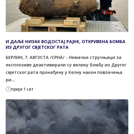
И ДАЉЕ НИЗАК ВОДОСТАЈ РАЈНЕ, ОТКРИВЕНА БОМБА
ИЗ ДРУГОГ СВЈЕТСКОГ РАТА
БЕРЛИН, 7. АВГУСТА /СРНА/ - Немачки стручњаци за
експлозиве деактивирали су велику бомбу из Другог
свјетског рата пронађену у Келну након повлачења
ри...
прије 1 сат