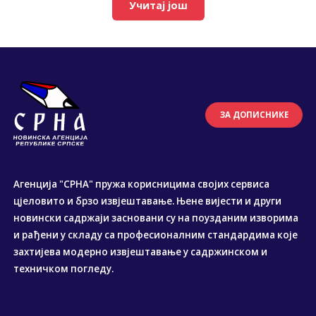
Учитај још
ЗА ДОПИСНИКЕ
Агенција "СРНА" пружа корисницима својих сервиса
цјеловито и брзо извјештавање. Њене вијести и други
новински садржаји засновани су на поузданим изворима
и рађени у складу са професионалним стандардима које
захтијева модерно извјештавање у садржинском и
техничком погледу.